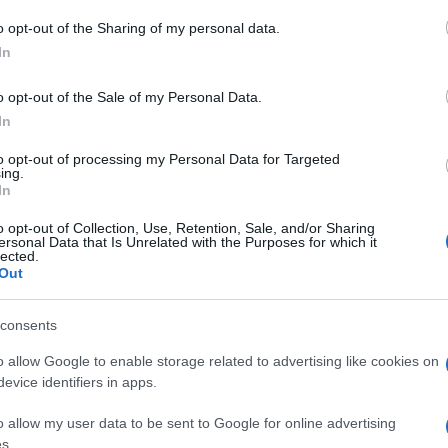
 to Google and its third-party tags to use your data for below specifi
o opt-out of the Sharing of my personal data.
ogle consent section.
In
o opt-out of the Sale of my Personal Data.
In
gombrante, che pare di vederli in tivù anche
to opt-out of processing my Personal Data for Targeted
ing.
à
è uno di quelli. Le coreografie ipnotiche, il
In
quello – gli abiti grondanti spalline e chili di
ltre all’immagine c’è di più. C’è il piglio
o opt-out of Collection, Use, Retention, Sale, and/or Sharing
e senza scadere nell’ossessione. C’è una capacità
ersonal Data that Is Unrelated with the Purposes for which it
tando, ballando e persino cantando strofe al limite
lected.
ela”. E poi c’è la passione per un lavoro a cui ha
Out
 a cominciare dall’amore del pubblico – la gente –
. “Rassicura le famiglie e le turba. Recita duetti
consents
 in “rumore”. Non si presta a definizioni certe, ma
e trionfa con “La Hora de Raffaella” e diventa
o allow Google to enable storage related to advertising like cookies on
 Pagani
in un pezzo da antologia – roba da
evice identifiers in apps.
– su
Il Fatto Quotidiano
.
 che è ‘una grande professionista’ e in fondo la sua
o allow my user data to be sent to Google for online advertising
Panorama.it
Giancarlo Magalli
– Ci sono i grandi
s.