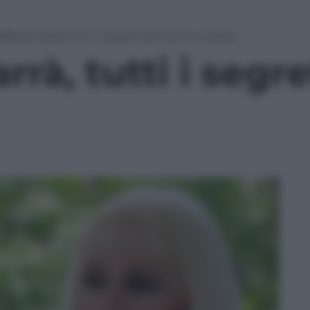
ffaella Carrà, tutti i segreti del suo successo
rrà, tutti i segr