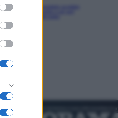
ed purposes
Infantino, nuovo scandalo: avrebbe
pagato una buonuscita a sei zeri
all’amante (coi soldi Uefa)