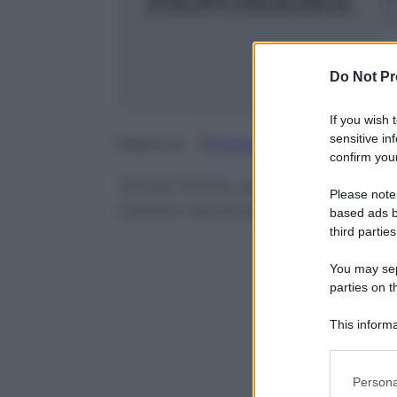
1
m
Do Not Pr
If you wish 
sensitive in
Google
Discover
Fo
Seguici su
confirm your
Un po’ icona, un po’ diva della 
Please note
Canino raccontano il lato inedit
based ads b
third parties
You may sepa
parties on t
This informa
Participants
Please note
Persona
information 