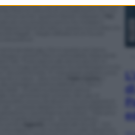
sera bianchi, rossi o neri (ma sempre ultra paiettati)
amba
. Pezzi di costume di una televisione che non
o centro anche i guantini festish indossati a
The
ontrata ad una cena poco prima che iniziasse il
opportunità di lanciarsi in questa nuova sfida che
ora Magalli – Meglio diffidare di chi ha solo
cosa positiva”.
renta da idolo gay. Che in queste ore hanno
’auguri, canzoni, foto e memorabilia. Roba da far
iranti tali). “Forse piaccio alle donne perché mi
mpo; e ai gay perché amano la mia fantasia e il mio
L
” racconta la Carrà. “E’ impossibile stabilire come
mente si nasce – dice ironico
Fabio Canino
, il
lla mitologica Carrà ha dedicato un libro, il
d
el 2006 – Di solito lo diventano donne
alle vite sentimentali contorte. Nel caso di
P
personalità unica e da decenni ha una capacità di
ra”. La stessa allegria che si respira sfogliando il
e
 adorazione e quintessenza del kitsch. “Volevamo
ove si grida al miracolo – racconta Canino,
ma comico
Aggratis
, il martedì alle 22 e 50 – Con
la coinvolgiamo o non le diciamo nulla? Optammo
Sfog