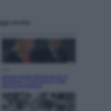
ggi anche
Sport
Malagò sceglie Bianchedi per la
Nazionale. Il Coni frena: il nodo
dell’incompatibilità