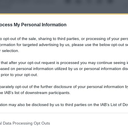
8 Giugno 2013
– Lettura: 5
inuti
ocess My Personal Information
to opt-out of the sale, sharing to third parties, or processing of your per
formation for targeted advertising by us, please use the below opt-out s
nti preferite
 selection.
‘porta accanto’. Giancarlo Magalli e Fabio
 that after your opt-out request is processed you may continue seeing i
o della Carrà
ased on personal information utilized by us or personal information dis
 prior to your opt-out.
rately opt-out of the further disclosure of your personal information by
he IAB’s list of downstream participants.
tion may also be disclosed by us to third parties on the IAB’s List of 
 that may further disclose it to other third parties.
 that this website/app uses one or more Google services and may gath
l Data Processing Opt Outs
including but not limited to your visit or usage behaviour. You may click 