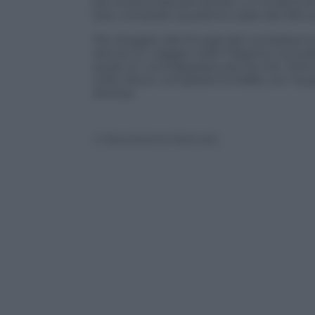
per la seconda pensando: o ci chiama le
aver comprato quaranta copie del libro pe
Per sfuggire alla liturgia del compleann
astuta un viaggio nelle Filippine col so
quasi un contrappasso per lei che
Tanti
volte. Buon compleanno Raffa, con l’au
diversa.
© Riproduzione Riservata