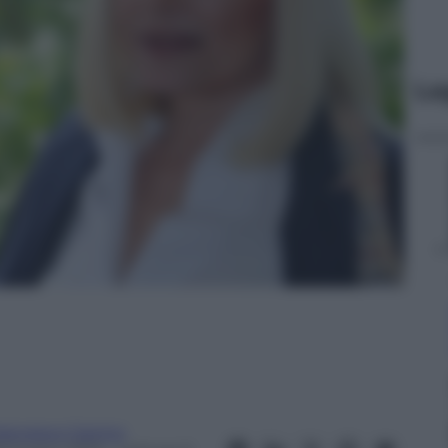
Le
rancesco Canino