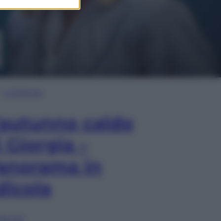
In Edicola
’autunno caldo
i Giorgia –
anorama in
dicola
lia ora