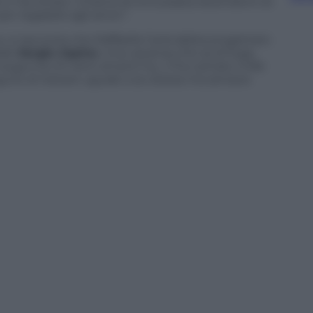
i o l’avvocato. Chiamò lei entusiasta dicendomi di
r regalarle agli amici”.
o, si racconta che Raffaella Carrà abbia progettato
dale
Sergio Japino
. Una vacanza che sa di fuga,
 auguri
(a chi tanti amanti ha…) l’ha cantato mille
gurio di restare uguale a se stessa ma sempre