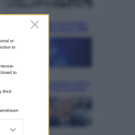
Sport
È morto Livio Berruti, oro nei 200
metri alle Olimpiadi di Roma 1960
sonal or
ection to
nterest-
closed to
Scienza
Meduse, addio alle punture. Arriva
lo scudo elettronico che le blocca
 third
Downstream
er and store
to grant or
Cronaca