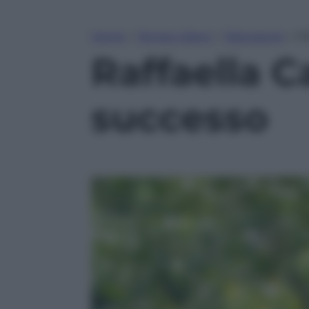
Home
»
Tempo Libero
»
Televisione
»
Ra
Raffaella Ca
successo