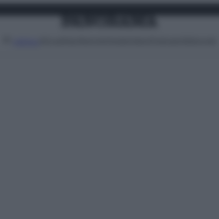
Attualità
Lifestyle
Moda
Video
Podcast
Abbonati
MENU