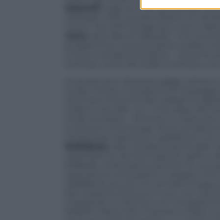
Sabatelli
negli anni ’80, per gli abiti da 
indossati nelle svariate edizioni di
Carr
c’è più. Ma nell’immaginario, hanno fatt
Voice
, altra idea di Sabatelli. “L’ho inc
programma e aveva qualche dubbio sull’
invece è andata benissimo – racconta anc
certezze: avere dei dubbi è sempre una 
Cinquant’anni da personaggio, almeno t
invaso Twitter e Facebook di messaggi d
diventare lividi d’invidia colleghi (e asp
vedono naturale, con i miei segni del te
modo di essere… Ma forse lo credo solo io
si diventa un’icona gay: forse semplice
conduttore televisivo e radiofonico che a
RaffaBook
edito da Sperling & Kupfer n
carismatiche, dai look sopra le righe e d
Raffaella, credo piaccia perché ha una 
trasmettere entusiasmo e allegria che è ra
RaffaBook
, piccolo concentrato di gaya
fare qualcosa d’ironico e non una cosa d
impegnato su Rai Due con il program
Roberto Mancinelli c’eravamo chiesti: 