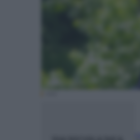
Ansa
F