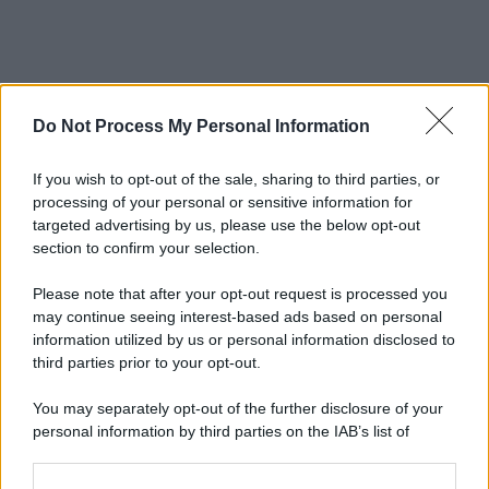
Do Not Process My Personal Information
If you wish to opt-out of the sale, sharing to third parties, or
processing of your personal or sensitive information for
targeted advertising by us, please use the below opt-out
section to confirm your selection.
Please note that after your opt-out request is processed you
may continue seeing interest-based ads based on personal
information utilized by us or personal information disclosed to
third parties prior to your opt-out.
You may separately opt-out of the further disclosure of your
personal information by third parties on the IAB’s list of
downstream participants.