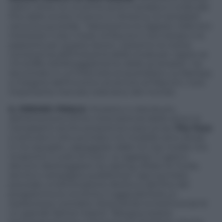
talent show, la cui prima serie è andata in onda alla
fine dello scorso inverno in America, la Campbell
cerca la sua erede. “Valuteremo le ragazze nella loro
interezza: il viso, il look, la fiducia in loro stesse e la
passione per questo lavoro. Useremo la nostra
conoscenza dell’industria della moda per capire se
c’è stoffa nell’atteggiamento delle avversarie”, ha
raccontato in un’intervista al quotidiano
La Stampa
,
a margine dell’incontro avvenuto al Mipcom, il più
importante mercato televisivo del mondo.
IL PREMIO FINALE.
Prodotto e distribuito
dell’americana Shine International (dello show la
Campbell è anche produttrice esecutiva),
The Face
si articola in otto puntate e le modelle sono divise
in tre squadre, capeggiate dalle tre top model che
ricoprono il ruolo di tutor. Le ragazze in gara si
devono destreggiare tra casting, sfilate di moda,
servizi e campagne pubblicitari: ogni puntata
prevede un’eliminazione diretta e alla fine del
programma la vincitrice si aggiudicherà un
sostanzioso contratto diventando la testimonial di
un grande fashion brand. “Bisogna essere