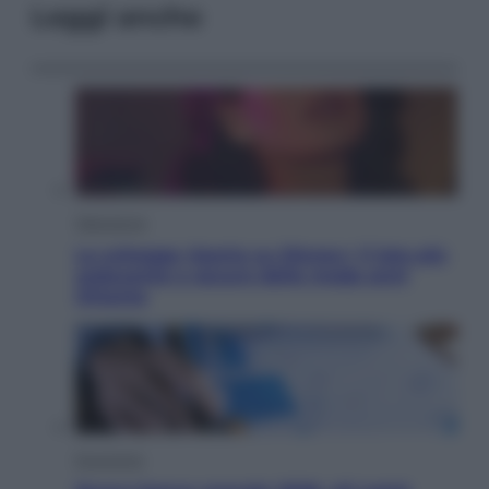
Leggi anche
Televisione
Le schegge riporta su Disney+ il lato più
seducente e oscuro della moda anni
Ottanta
Economia