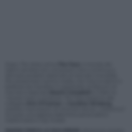
Dopo
The Voice
, arriva
The Face
. Il mondo dei
talent sembra non conoscere crisi e continua a
sfornare prodotti destinati al mercato mondiale.
Per presentare il primo reality che ricerca talenti e
bellezze da mandare in passerella, al Mipcom di
Cannes è sbarcata
Naomi Campbell
: è infatti la
‘venere nera’ a condurre
The Face
assieme alle
colleghe
Erin O’Connor
e
Caroline Winberg
,
celebre mannequin di Victoria’s Secret. L’obiettivo?
Scovare una ragazza dalla forte personalità e
trasformarla in top model.
NAOMI CERCA LA SUA EREDE.
Attraverso questo