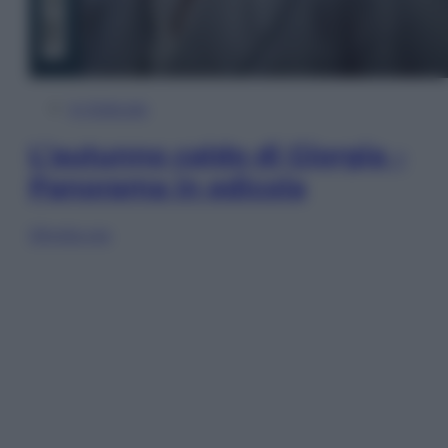
In Edicola
L’autunno caldo di Giorgia –
Panorama in edicola
Sfoglia ora