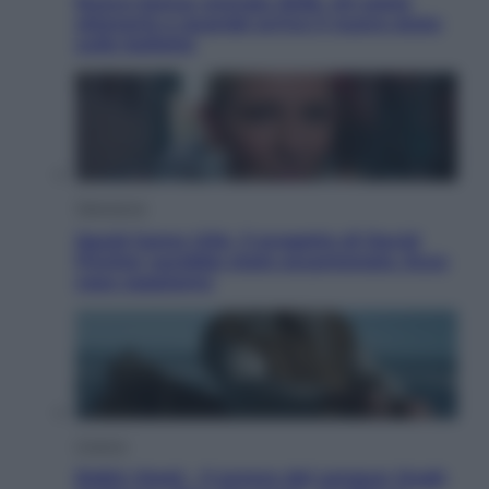
Nuovo bonus energia 2026, chi potrà
ottenerlo e quando arriva il nuovo aiuto
sulle bollette
Televisione
Squid Game USA, il progetto di David
Fincher sarebbe stato accantonato. Ecco
cosa sappiamo
Cinema
Robin Hood – Il prezzo del sangue: Hugh