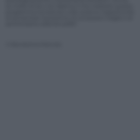
psicologicamente e fisicamente fortissimi. Anche
se molte di loro non faranno il mio mestiere questo
programma tornerà loro utile; avranno l’opportunità
di aumentare l’autostima, di conoscersi meglio e di
sentirsi bene nella loro pelle”.
© Riproduzione Riservata