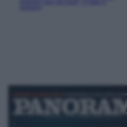
Jackman, altro che eroe! – Il video in
esclusiva