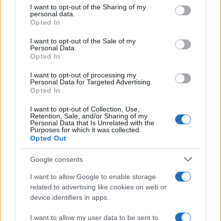
on the IAB’s List of Downstream Participants that may further
I want to opt-out of the Sharing of my
disclose it to other third parties.
personal data.
Opted In
Please note that this website/app uses one or more Google
services and may gather and store information including but
I want to opt-out of the Sale of my
Personal Data.
not limited to your visit or usage behaviour. You may click to
Opted In
grant or deny consent to Google and its third-party tags to
use your data for below specified purposes in below Google
I want to opt-out of processing my
consent section.
Personal Data for Targeted Advertising.
Opted In
I want to opt-out of Collection, Use,
Retention, Sale, and/or Sharing of my
Personal Data that Is Unrelated with the
Purposes for which it was collected.
Opted Out
Google consents
I want to allow Google to enable storage
related to advertising like cookies on web or
device identifiers in apps.
I want to allow my user data to be sent to