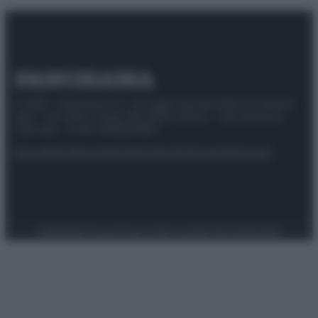
© 2025 – Panorama s.r.l. (Gruppo Società Editrice Italiana
spa) – Via Vittor Pisani 28, 20124 Milano – riproduzione
riservata – P.IVA 10518230965
Attualità
Lifestyle
Moda
Video
Podcast
Abbonati
Preferenze Privacy
Privacy Policy
Cookie Policy
Note legali