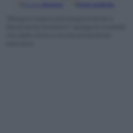
Google
Discover
Fonti preferite
“Bisogna essere psicologicamente e
fisicamente fortissimi” spiega la modella
che dello show è anche produttrice
esecutiva