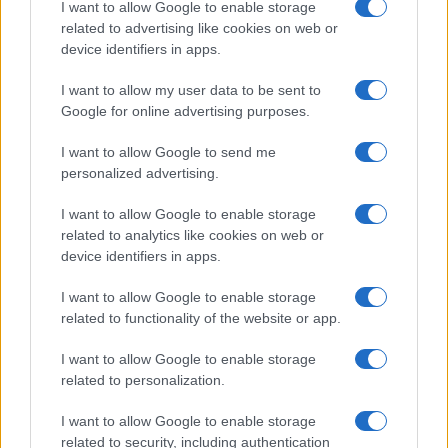
I want to allow Google to enable storage
related to advertising like cookies on web or
device identifiers in apps.
I want to allow my user data to be sent to
Google for online advertising purposes.
I want to allow Google to send me
personalized advertising.
I want to allow Google to enable storage
related to analytics like cookies on web or
device identifiers in apps.
I want to allow Google to enable storage
related to functionality of the website or app.
I want to allow Google to enable storage
related to personalization.
I want to allow Google to enable storage
related to security, including authentication