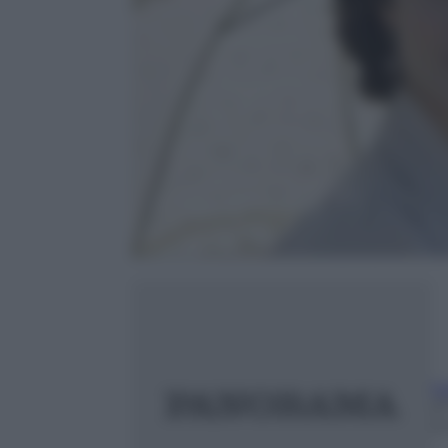
t
2
2