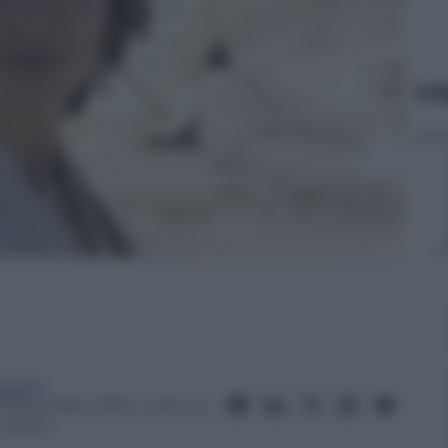
Le
vzoom
7 Novembre 2013
– Lettura:
 minuti