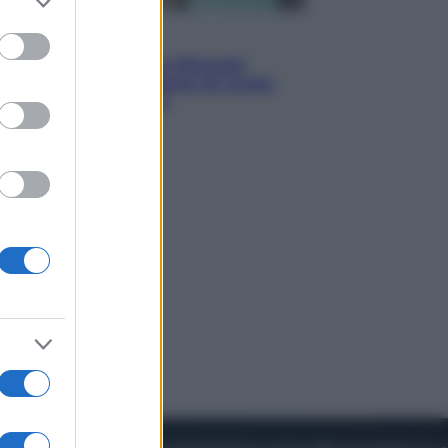
to grant or
ed purposes
Esteri
Meta, stangata dal tribunale
americano: 567 milioni di multa
per danni ai minori