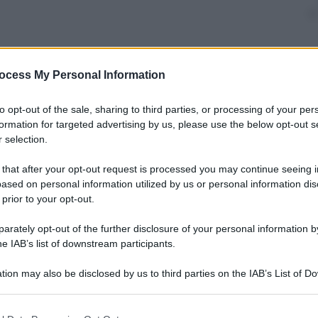
ocess My Personal Information
nti preferite
to opt-out of the sale, sharing to third parties, or processing of your per
al top su Rai 1
formation for targeted advertising by us, please use the below opt-out s
 selection.
 that after your opt-out request is processed you may continue seeing i
ased on personal information utilized by us or personal information dis
 prior to your opt-out.
rately opt-out of the further disclosure of your personal information by
he IAB’s list of downstream participants.
tion may also be disclosed by us to third parties on the IAB’s List of 
 that may further disclose it to other third parties.
 that this website/app uses one or more Google services and may gath