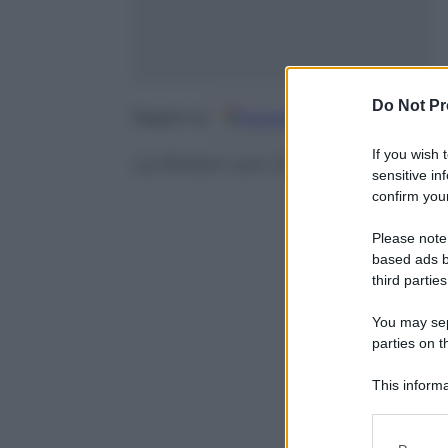
Do Not Pr
Google
Discover
Fo
Seguici su
If you wish 
La fiction con Gabriella Pession 
sensitive in
confirm your
Please note
based ads b
third parties
You may sepa
parties on t
This informa
Participants
Please note