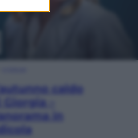
In Edicola
’autunno caldo
i Giorgia –
anorama in
dicola