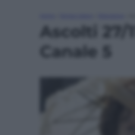
Home
»
Tempo Libero
»
Televisione
»
As
Ascolti 27/1
Canale 5