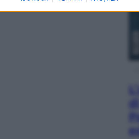
L
d
P
e