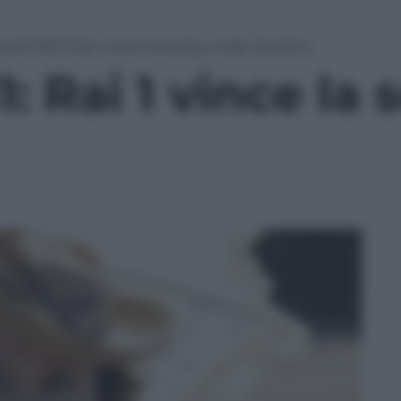
colti 27/11: Rai 1 vince la serata, male Canale 5
1: Rai 1 vince la