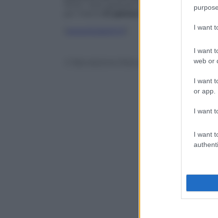
forte i due episodi di
Masterchef Usa
(3
purpose
po’ meno
Ci pensa Rocco
, a quota 148 
I want 
(
www.tvzoom.it
)
I want t
web or d
© Riproduzione Riservata
I want t
or app.
I want t
I want t
authenti