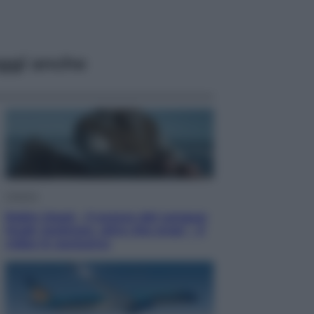
ggi anche
Cinema
Robin Hood – Il prezzo del sangue:
Hugh Jackman, altro che eroe! – Il
video in esclusiva