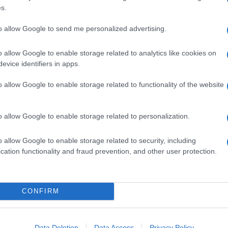
76 mila e 356 mila) con l’1,3% circa di share e poi un
s.
mila e 0,75% di share.
to allow Google to send me personalized advertising.
o allow Google to enable storage related to analytics like cookies on
evice identifiers in apps.
o allow Google to enable storage related to functionality of the website
o allow Google to enable storage related to personalization.
o allow Google to enable storage related to security, including
cation functionality and fraud prevention, and other user protection.
CONFIRM
Data Deletion
Data Access
Privacy Policy