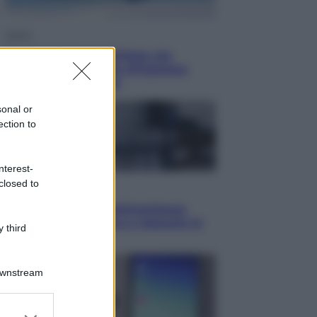
Viaggi
Perché Vietnam Airlines sta
diventando la porta d’ingresso
italiana verso l’Asia
sonal or
ection to
nterest-
closed to
Sport
Maradona, altra testimonianza
choc: “Non si alzava e nessuno lo
 third
aiutava”
Downstream
er and store