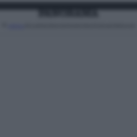
Attualità
Lifestyle
Moda
Video
Podcast
Abbonati
MENU