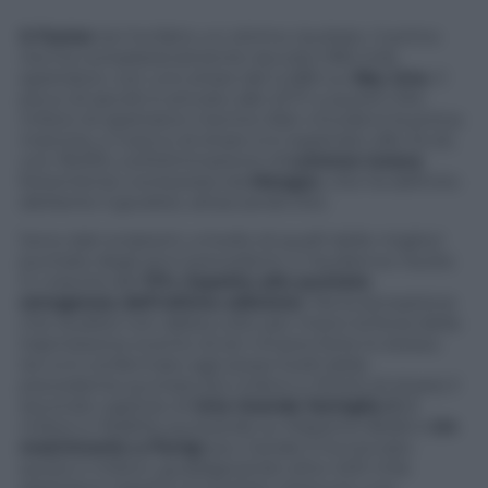
X Factor
ieri ha fatto un ottimo risultato. Il primo
live
ha complessivamente raccolto 955 mila
spettatori, con uno share del 4,28% su
Sky Uno
. Il
picco di ascolti è arrivato alle 22.17, a quota 1,154
milioni di spettatori mentre Alan chiudeva la prima
manche, e il picco di share si è registrato alle 24.22,
con l’8,33%, sull’eliminazione di
Lorenzo Iuraca
fortemente contestata da
Morgan
, che ha definito
delirante il giudizio, attaccando Elio.
Sono dati eclatanti, a livello di quelli delle migliori
puntate degli anni precedenti, e l’audience risulta
in crescita del
17% rispetto alla puntata
omogenea dell’ultima edizione
. Ma la sensazione
che Auditel non abbia colto per intero la forza della
trasmissione evento di ieri rimane forte lo stesso.
Ieri si è confermato agli stessi livelli della
precedente puntata (5,2 milioni e 19,14% di share) il
secondo capitolo di
Una Grande famiglia 2
(5
milioni e 19,66%); puntando su Massimo Boldi e
Un
matrimonio a Parigi
poi, Canale 5 ha toccato
quota 4 milioni, guadagnando oltre 400 mila