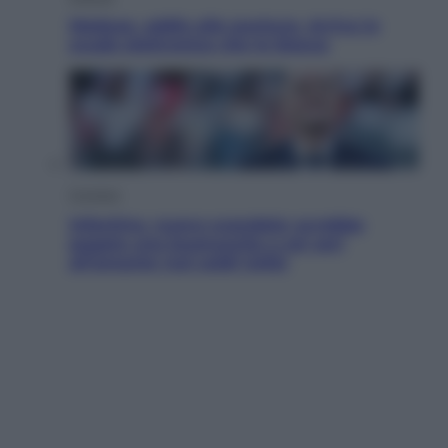
Meduse, addio alle punture. Arriva lo
scudo elettronico che le blocca
Cronaca
Infantino, nuovo scandalo: avrebbe
pagato una buonuscita a sei zeri
all’amante (coi soldi Uefa)