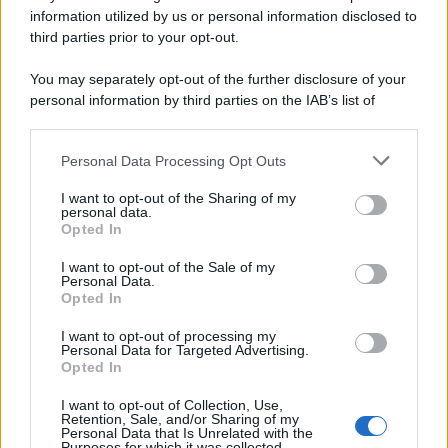
information utilized by us or personal information disclosed to
third parties prior to your opt-out.
You may separately opt-out of the further disclosure of your
personal information by third parties on the IAB’s list of
downstream participants.
Personal Data Processing Opt Outs
This information may also be disclosed by us to third parties
on the IAB’s List of Downstream Participants that may further
I want to opt-out of the Sharing of my
disclose it to other third parties.
personal data.
Opted In
Please note that this website/app uses one or more Google
services and may gather and store information including but
I want to opt-out of the Sale of my
Personal Data.
not limited to your visit or usage behaviour. You may click to
Opted In
grant or deny consent to Google and its third-party tags to
use your data for below specified purposes in below Google
I want to opt-out of processing my
consent section.
Personal Data for Targeted Advertising.
Opted In
I want to opt-out of Collection, Use,
Retention, Sale, and/or Sharing of my
Personal Data that Is Unrelated with the
Purposes for which it was collected.