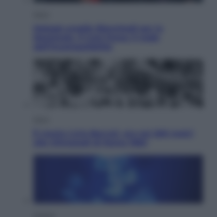
Sport
Malagò sceglie Bianchedi per la
Nazionale. Il Coni frena: il nodo
dell’incompatibilità
Sport
È morto Livio Berruti, oro nei 200 metri
alle Olimpiadi di Roma 1960
Scienza