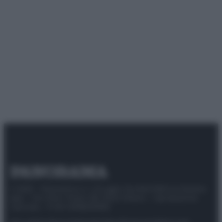
© 2025 – Panorama s.r.l. (Gruppo Società Editrice Italiana
spa) – Via Vittor Pisani 28, 20124 Milano – riproduzione
riservata – P.IVA 10518230965