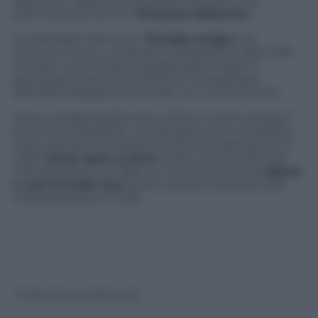
spettatori rispetto al risultato ottenuto una
settimana prima con
Vincenzo Salemme
.
Su Mediaset Premium l’
Europa Leagu
e ha
ottenuto di più: un ascolto complessivo dell’1,48%
di share, con 412.000 telespettatori totali; in
particolare, Fiorentina-Pandurii ha realizzato
309.000 telespettatori totali, con l’1,11% di share.
Tra le minigeneraliste free, infine, in prima serata il
film di Iris, Elisabeth, con ate Blanchett e Geoffrey
Rush nel cast, ha ottenuto 549 mila spettatori e il
2,06%,
Once upon a time
su Rai 4 ha raccolto 314
mila spettatori e l’1,18%; su Top Crime le serie
Bones
e Law & Order Svu
hanno portato la fascia a 301
mila spettatori e l’1,13%.
© Riproduzione Riservata