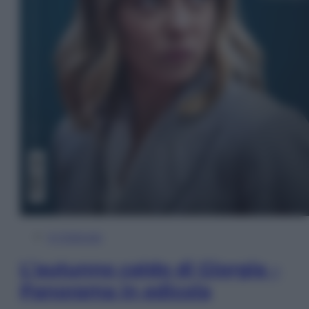
In Edicola
L’autunno caldo di Giorgia –
Panorama in edicola