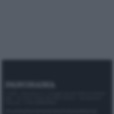
© 2025 – Panorama s.r.l. (Gruppo Società Editrice Italiana
spa) – Via Vittor Pisani 28, 20124 Milano – riproduzione
riservata – P.IVA 10518230965
Attualità
Lifestyle
Moda
Video
Podcast
Abbonati