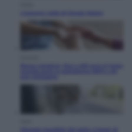
Politica
L’autunno caldo di Giorgia Meloni
Economia
Bonus caregiver, fino a 400 euro al mese:
quando parte la piattaforma INPS e chi
può richiederlo
Viaggi
Giornata mondiale del gatto, è boom di