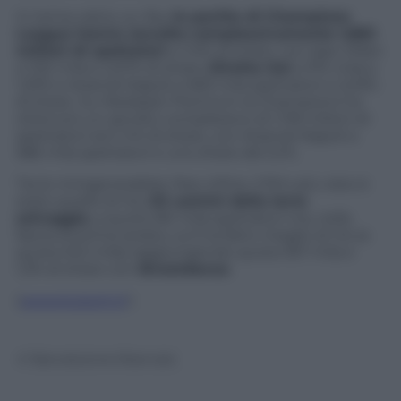
In tema calcio, su Sky
le partite di Champions
League hanno raccolto complessivamente 1,683
milioni di spettatori
e il 6% di share, con Ajax-Milan
a 720 mila e 2,57% di share,
Diretta Gol
a 374 mila e
1,33% e Arsenal-Napoli a 569 mila spettatori e 2,03%
di share. Su Mediaset Premium la Champions ha
ottenuto un ascolto complessivo di 1,118 milioni di
spettatori ed il 4% di share, con Arsenal-Napoli a
586 mila spettatori e uno share del 2,1%.
Tra le minigeneraliste
free
, infine, il film più visto è
stato quello di Iris,
Gli uomini della terra
selvaggia
, a quota 361 mila spettatori ma, nella
fascia di prima serata, La 5 ha fatto meglio di Iris (a
quota 342 mila) raggiungendo quota 357 mila e
1,3% di share con
Streetdance
.
(
www.tvzoom.it
)
© Riproduzione Riservata