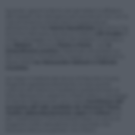
Quando i giochi si fanno seri gli italiani si affidano
alle testate che ritengono più autorevoli. Ieri, con la
crisi di Governo minacciata e la spaccatura
all’interno del Pdl,
hanno beneficiato
del clima il tg
di Enrico Mentana, ancora a 2 milioni,
Lilli Gruber
in
chiaro vantaggio su Paolo Del Debbio
in access
, e
poi
Ballarò
– prima di
Porta a Porta
– con
lo
straordinario scontro
(“Destinato ad andare sui
libri di storia” l’ha definito l’ospite in collegamento
Paolo Mieli)
tra Alessandro Sallusti e Fabrizio
Cicchitto
.
Ieri dopo il tradizionale lancio di Maurizio Crozza,
litigando appassionatamente, le due quinte
colonne del sistema mediatico parlamentare di
Silvio Berlusconi, assieme a Paolo Mieli e i sondaggi
di Nando Pagnoncelli, sono state
l’architrave del
successo del talk condotto da Giovanni Floris,
risalito abbondantemente sopra 4 milioni
(4,4
per l’esattezza e 17,4% di share) dopo un avvio di
stagione molto deludente con puntate che
facevano fatica a superare i tre milioni.