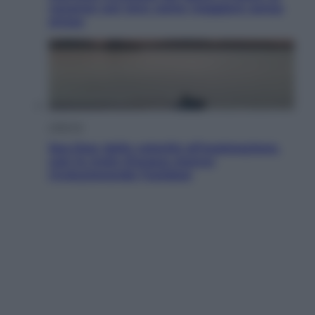
vacanze con loro: come viaggiare senza
stress
Lifestyle
Sea-Doo: dalla velocità all’esplorazione,
così le moto d’acqua stanno
rivoluzionando l’outdoor