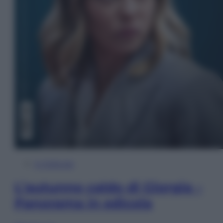
In Edicola
L’autunno caldo di Giorgia –
Panorama in edicola