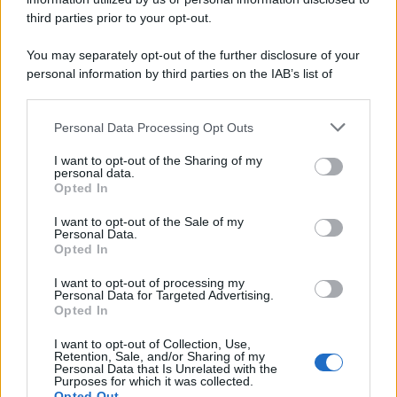
third parties prior to your opt-out.
You may separately opt-out of the further disclosure of your
personal information by third parties on the IAB’s list of
downstream participants.
Personal Data Processing Opt Outs
This information may also be disclosed by us to third parties
on the IAB’s List of Downstream Participants that may further
I want to opt-out of the Sharing of my
disclose it to other third parties.
personal data.
Opted In
Please note that this website/app uses one or more Google
services and may gather and store information including but
I want to opt-out of the Sale of my
Personal Data.
not limited to your visit or usage behaviour. You may click to
Opted In
grant or deny consent to Google and its third-party tags to
use your data for below specified purposes in below Google
I want to opt-out of processing my
consent section.
Personal Data for Targeted Advertising.
Opted In
I want to opt-out of Collection, Use,
Retention, Sale, and/or Sharing of my
Personal Data that Is Unrelated with the
Purposes for which it was collected.
Opted Out