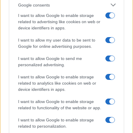
Google consents
I want to allow Google to enable storage
related to advertising like cookies on web or
device identifiers in apps.
I want to allow my user data to be sent to
Google for online advertising purposes.
I want to allow Google to send me
personalized advertising.
I want to allow Google to enable storage
related to analytics like cookies on web or
device identifiers in apps.
I want to allow Google to enable storage
related to functionality of the website or app.
I want to allow Google to enable storage
related to personalization.