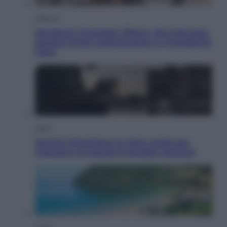
Lifestyle
Dal blush Charlotte Tilbury alle tote bag:
perché ormai collezioniamo e rivendiamo
tutto
Esteri
Perché Hiroshima: la città scelta per
mostrare al mondo la bomba atomica