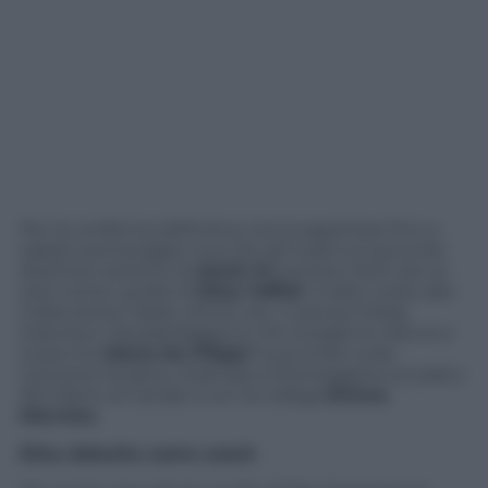
Per la conferma definitiva, tocca aspettare fino a
sabato pomeriggio ma tutti gli indizi sul secondo
direttore artistico di
Amici 14
portano dritti ad un
solo nome: quello di
Elisa Toffoli
. A dare corpo alle
indiscrezioni delle ultime ore, ci pensa il blog
televisivo
DavideMaggio.it
, che scioglie le riserve e
svela che
Maria De Filippi
ha puntato sulla
cantante friulana, chiamata a fronteggersi sul palco
del talent di Canale 5 con la collega
Emma
Marrone
.
Elisa debutta come coach