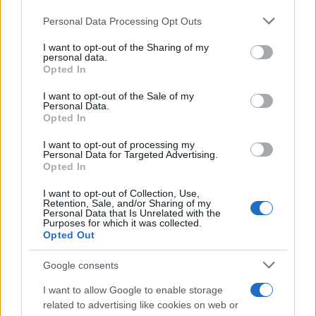
Personal Data Processing Opt Outs
This information may also be disclosed by us to third parties
on the IAB’s List of Downstream Participants that may further
I want to opt-out of the Sharing of my
disclose it to other third parties.
personal data.
Opted In
Please note that this website/app uses one or more Google
services and may gather and store information including but
I want to opt-out of the Sale of my
Personal Data.
not limited to your visit or usage behaviour. You may click to
Opted In
grant or deny consent to Google and its third-party tags to
use your data for below specified purposes in below Google
I want to opt-out of processing my
consent section.
Personal Data for Targeted Advertising.
Opted In
I want to opt-out of Collection, Use,
Retention, Sale, and/or Sharing of my
Personal Data that Is Unrelated with the
Purposes for which it was collected.
Opted Out
Google consents
I want to allow Google to enable storage
related to advertising like cookies on web or