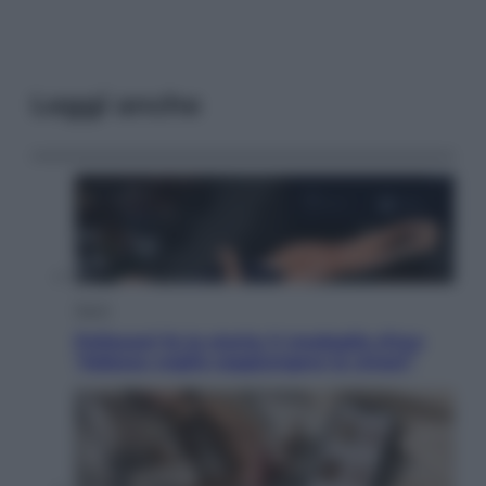
Leggi anche
Sport
Pellacani fa la storia: 5 medaglie d’oro
“Adesso voglio raggiungere le cinesi”