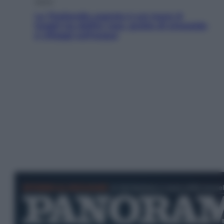
Viaggi
La Thailandia segreta è sul mare: 8
luoghi tra delfini rosa, grotte di smeraldo
e villaggi sull’acqua