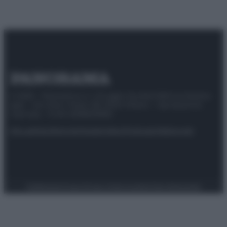
© 2025 – Panorama s.r.l. (Gruppo Società Editrice Italiana
spa) – Via Vittor Pisani 28, 20124 Milano – riproduzione
riservata – P.IVA 10518230965
Attualità
Lifestyle
Moda
Video
Podcast
Abbonati
Preferenze Privacy
Privacy Policy
Cookie Policy
Note legali