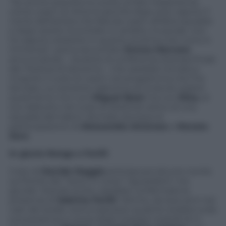
“Se anche stavolta ho scelto di fare l’esperienza
come coach di
Amici
è perché dopo aver saputo il
nome dell’artista che farà da coach all’altra squadra
e dopo averlo incontrato in ambito musicale, non
ho saputo resistere in quanto la stima che nutro è
immensa”, aveva raccontato
Emma Marrone
annunciando – durante la conferenza stampa finale
del
Festival di Sanremo
– che sarebbe tornata a
ricoprire il ruolo di coach nel programma che l’ha
lanciata. La cantante salentina se la dovrà vedere
quest’anno non con
Miguel Bosé
ma con
Elisa
, al
suo debutto nel ruolo di direttore artico di una
squadra del talent: sfumate dunque la
partecipazione di
Alessandra Amoroso
e
Renato
Zero
.
In giuria Renga e Ferilli
Il sito di
Davide Maggio
anticipa poi alcune novità
sul fronte dei “lavori in corso” riguardanti i tre
giuriati. Stando al sito, sarebbe confermata la
presenza di
Sabrina Ferilli
: l’attrice, da due anni nel
cast del serale, aveva espresso qualche dubbio sulla
sua presenza a causa degli impegni teatrali (è in