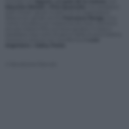
tournée con
Signori…Le paté de la maison
, con
Maurizio Micheli
e
Pino
Quartullo
) ma sarebbero
stati trovati i giusti incastri con le registrazioni.
Sbarca tra i giurati anche
Francesco Renga
, il cui
nome circolava con insistenza da mesi, mentre è
ancora mistero fitto sul terzo giudice: in lizza ci
sarebbero due nomi di spicco della musica italiana,
mentre è certa la non riconferma di
Luca
Argentero
e
Gabry Ponte
.
© Riproduzione Riservata