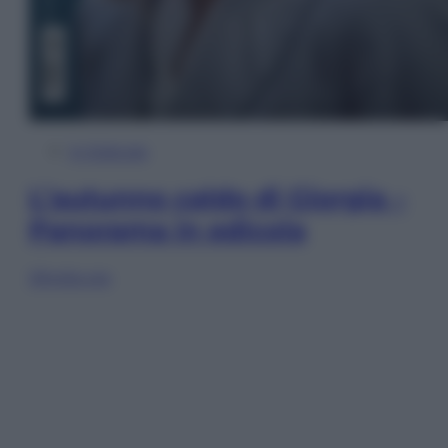
In Edicola
L’autunno caldo di Giorgia –
Panorama in edicola
Sfoglia ora