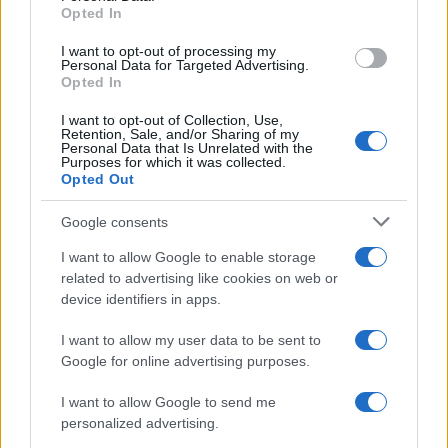
Opted In
grant or deny consent to Google and its third-party tags to
use your data for below specified purposes in below Google
I want to opt-out of processing my
consent section.
Personal Data for Targeted Advertising.
Opted In
I want to opt-out of Collection, Use,
Retention, Sale, and/or Sharing of my
Personal Data that Is Unrelated with the
Purposes for which it was collected.
Opted Out
Google consents
I want to allow Google to enable storage
related to advertising like cookies on web or
device identifiers in apps.
I want to allow my user data to be sent to
Google for online advertising purposes.
I want to allow Google to send me
personalized advertising.