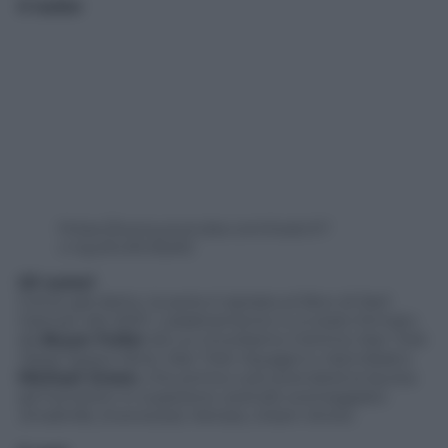
Il trailer
https://www.youtube.com/watch?
v=oyoXURn9oK0
Gli autori
Come già detto, la serie è ispirata al libro di Neil
Gaiman del 2001. L’adattamento tv è stato firmato
da
Bryan Fuller
(di cui ricordiamo l’ottima
Star Trek
Deep Space Nine, Star Trek Voyager
e
Hannibal
) e
Michael Green
, che prima o poi prenderà la laurea
ad honorem in supereroi, avendo sceneggiato
Smallville, Everwood, Heroes, Green Arrow
.