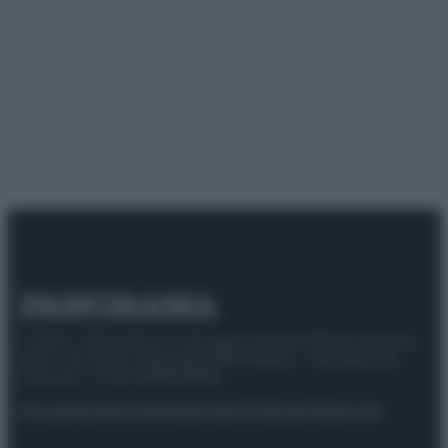
© 2025 – Panorama s.r.l. (Gruppo Società Editrice Italiana
spa) – Via Vittor Pisani 28, 20124 Milano – riproduzione
riservata – P.IVA 10518230965
Attualità
Lifestyle
Moda
Video
Podcast
Abbonati