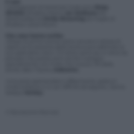
Il cast
I protagonisti di American Gods sono
Ricky
Whittle
(Shadow Moon),
Ian McShane
(Mr.
Wednesday) ed
Emily Browning
(la moglie di
Shadow, Laura Moon).
Che cosa hanno scritto
«(Dopo le prime scene) siamo ancora in attesa di
capire se la sostanza della storia si può abbinare al
suo splendore visivo. C’è tanta carne qui, e viene da
pensare che presto arrivi anche il sangue,
specialmente con Fuller che muove i fili della
storia» (Ben Travers,
Indiewire
).
«Una serie spettacolare e affascinante, girata in
modo brillante e un po’ difficile da seguire». (Sonia
Saraiya,
Variety
).
© Riproduzione Riservata