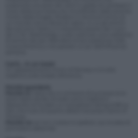
scatenerà una serie die venti in grado di cambiare il
corso della sua intera vita. Sconfortato dalla recente
morte della moglie, Shadow si ritrova al centro di
un mondo che si sforza di capire, in cui gli antichi
dei temono l’oblio e il crescente potere dei nuovi
dei. E Mr. Wednesday vuole costruire una coalizione
di antichi dei per difendere la loro esistenza nella
nuova America, e recuperare un po’ dell’influenza
perduta.
Cos’è… in un tweet
Un appassionante intrico di fantasy e (crudo)
realismo sulle strade d’America.
Perché guardarla
Perché sì:
nasce da un romanzo di successo (e le
serie tratte da libri di solito sono migliori) e
Metacritic le ha dato un lusinghiero rating di 86 su
100, che è più di quanto abbia mai preso Game of
Thrones.
Perché no
: se non vi piace lo splatter, qui la salsa di
pomodoro abbonda.