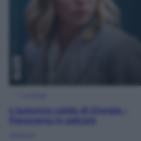
In Edicola
L’autunno caldo di Giorgia –
Panorama in edicola
Sfoglia ora