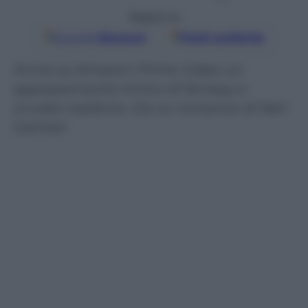
Seguici su
Google
Discover
Fonti preferite
Arriva su Amazon Prime Video un
appassionante intrico di fantasy e
(crudo) realismo. Da un romanzo di Neil
Gaiman