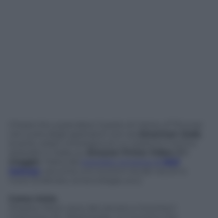
Chissà che a prendere il posto di
Game of Thrones
nel cuore degli spettatori non sia
American Gods
,
la serie urban-mitologica di cui vedremo il primo
episodio in Italia, su
Amazon Prime Video, il 1
maggio
. Tratta dal
popolare romanzo di
Neil
Gaiman
, racconta uno scontro tra dei vecchi e
nuovi (il denaro, la tecnologia, ecc).
Come inizia
Shadow Moon esce dal carcere e incontra il
misterioso Mr. Wednesday: un incontro che