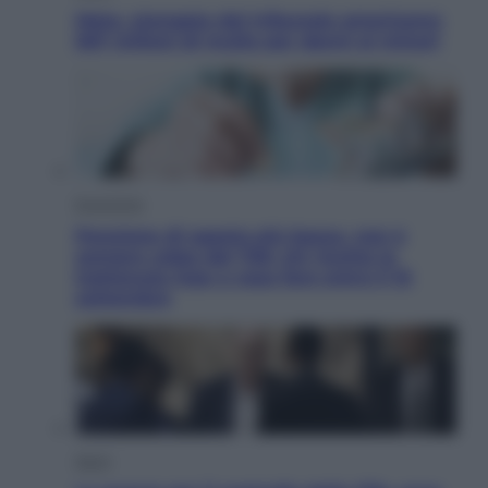
Meta, stangata dal tribunale americano:
567 milioni di multa per danni ai minori
Economia
Pensione di agosto più bassa, non è
sempre colpa del 730: chi rischia la
trattenuta Inps e cosa fare entro il 15
settembre
Sport