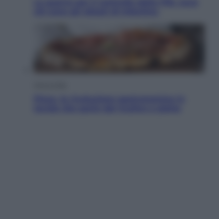
La guerra per il controllo della Fifa, ecco
chi sono gli alleati di Infantino
Vino e Cibo
Pizza, la rivoluzione gastronomica in
tavola che parte dal mulino a pietra