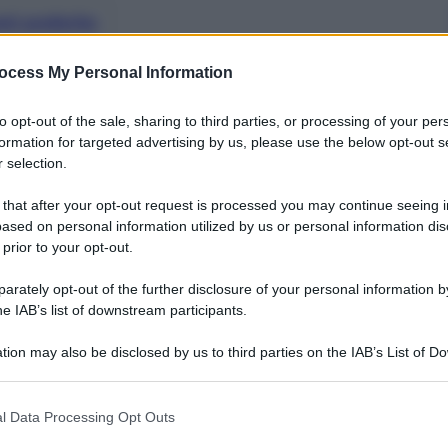
nti preferite
finalmente il suo adattamento televisivo,
ocess My Personal Information
to opt-out of the sale, sharing to third parties, or processing of your per
formation for targeted advertising by us, please use the below opt-out s
 selection.
 that after your opt-out request is processed you may continue seeing i
ased on personal information utilized by us or personal information dis
 prior to your opt-out.
rately opt-out of the further disclosure of your personal information by
he IAB’s list of downstream participants.
tion may also be disclosed by us to third parties on the IAB’s List of 
 that may further disclose it to other third parties.
 that this website/app uses one or more Google services and may gath
l Data Processing Opt Outs
including but not limited to your visit or usage behaviour. You may click 