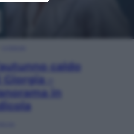
In Edicola
’autunno caldo
i Giorgia –
anorama in
dicola
lia ora