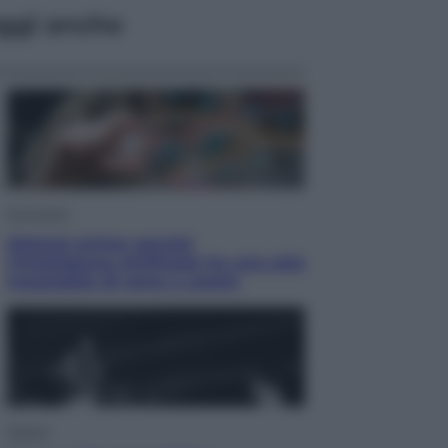
ggi anche
Economia
Materie prime: perché
l’Intelligenza Artificiale ha una sete
insaziabile di rame e uranio
Musica