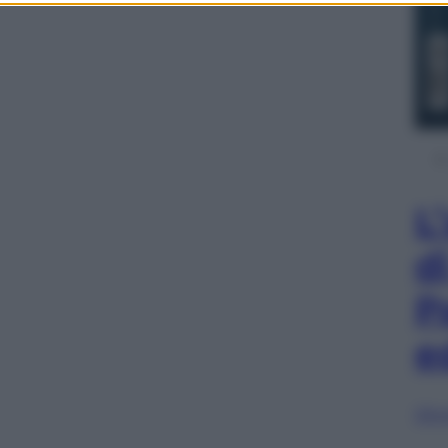
L
d
P
e
Sfog