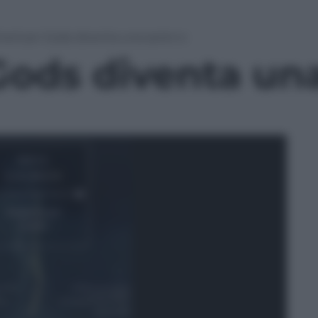
erican Gods diventa una serie tv
ods diventa una 