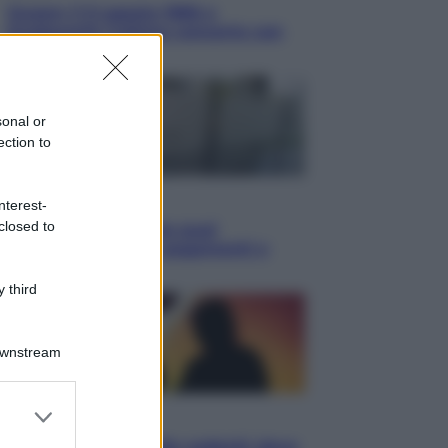
Queen: il 9 agosto 1986 a
Knebworth l’ultimo concerto con
Freddie Mercury
sonal or
ection to
Economia
nterest-
closed to
Cassetto fiscale: ora puoi
controllare avvisi, pagamenti e
pratiche online
 third
Downstream
er and store
Viaggi
to grant or
Eclissi totale e stelle cadenti: dove