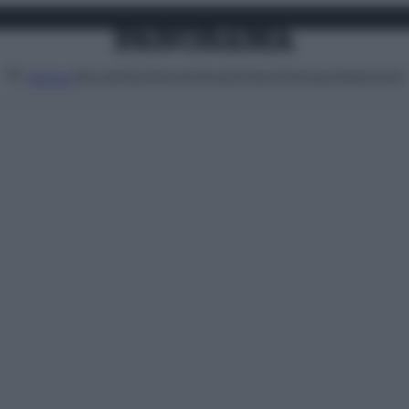
Attualità
Lifestyle
Moda
Video
Podcast
Abbonati
MENU