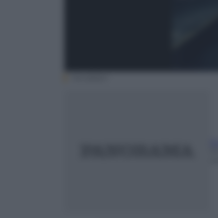
Mondadori
E
15
m