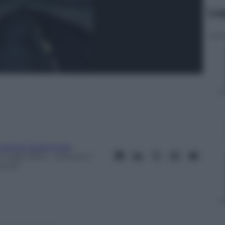
Le
ugenio Spagnuolo
 Luglio 2014
– Lettura: 2
inuti