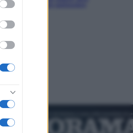
ed purposes
ammirare il cielo più spettacolare
dell’estate