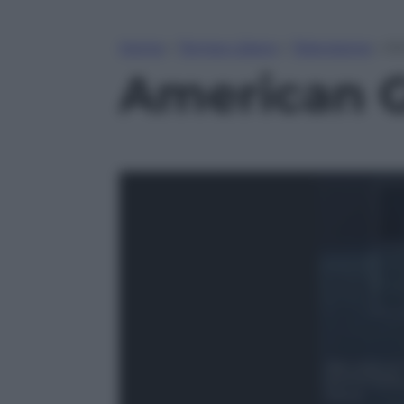
Home
»
Tempo Libero
»
Televisione
»
Am
American G