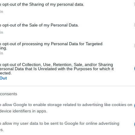
 to Google and its third-party tags to use your data for below specifi
o opt-out of the Sharing of my personal data.
Gaiman
aspettano: e il tempo gli ha reso giustizia. La
ogle consent section.
di qualche giorno fa che la
Starz ha acquistato i
In
a Mondadori, e ha affidato il pilot della serie allo
er, e a Michael Green
, che all’attivo ha il successo
o opt-out of the Sale of my Personal Data.
In
tato tradotto in oltre 30 lingue, racconta della
to opt-out of processing my Personal Data for Targeted
 a Odino) e il pantheon delle nuove divinità parvenù
ing.
 della droga, che col tempo hanno rimpiazzato il
In
superpoteri dunque non mancano.
o opt-out of Collection, Use, Retention, Sale, and/or Sharing
la più sacra delle sacre scatole di giocattoli con
ersonal Data that Is Unrelated with the Purposes for which it
i magie, nascita di nuovi e vecchi dei. Io e
lected.
ere questa scatola e scatenare i fantastici titani
Out
fica immaginazione di Neil”.
consents
romanzo di Gaiman era stata la HBO, che però nel
etto e liberato gli dei di Gaiman. Ora sarà la
o allow Google to enable storage related to advertising like cookies on
in tutto il mondo. Sul suo blog, intanto Gaiman ha
evice identifiers in apps.
 altro suo romanzo mitologico edito sempre da
 produrla stavolta sarà la BBC.
o allow my user data to be sent to Google for online advertising
s.