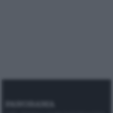
© 2025 – Panorama s.r.l. (Gruppo Società Editrice Italiana