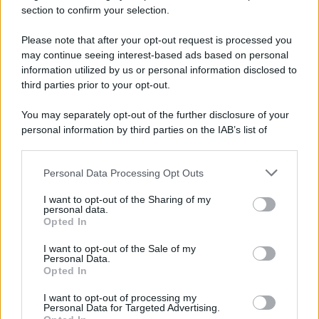
section to confirm your selection.
Please note that after your opt-out request is processed you
may continue seeing interest-based ads based on personal
information utilized by us or personal information disclosed to
third parties prior to your opt-out.
You may separately opt-out of the further disclosure of your
personal information by third parties on the IAB’s list of
downstream participants.
Personal Data Processing Opt Outs
This information may also be disclosed by us to third parties
on the IAB’s List of Downstream Participants that may further
I want to opt-out of the Sharing of my
disclose it to other third parties.
personal data.
Opted In
Please note that this website/app uses one or more Google
services and may gather and store information including but
I want to opt-out of the Sale of my
Personal Data.
not limited to your visit or usage behaviour. You may click to
Opted In
grant or deny consent to Google and its third-party tags to
use your data for below specified purposes in below Google
I want to opt-out of processing my
consent section.
Personal Data for Targeted Advertising.