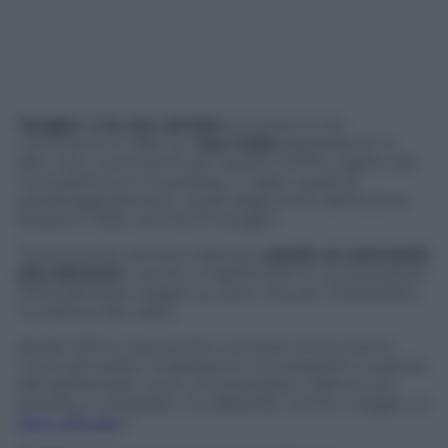
Google+ e le sue cerchie
entreranno nei
commenti ai video su
You Tube:
appariranno in
alto, non i commenti più recenti (come capita ora)
ma quelli di chi ha postato il video, quelli di
personaggi famosi e quelli degli amici dell’autore
presenti nelle cerchie di Google+.
Tutto questo servirà a dare più
spazio ai commenti
più rilevanti
e anche a trasformare le conversazioni
indirizzandole magari sui temi che più interessano
il creatore del video.
Quest’ultimo avrà anche una serie di strumenti
nuovi per poter moderare le conversazioni, a partire
dal selezionare i suoi commentatori, dare le sue
priorità, e compilare una Blacklist (come si legge sul
blog ufficiale
)