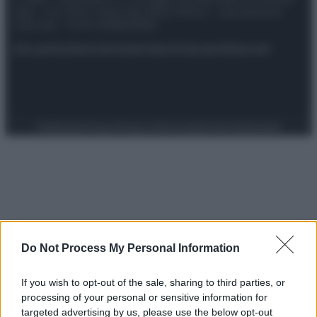
spa) – Via Vittor Pisani 28, 20124 Milano – riproduzione
riservata – P.IVA 10518230965
Attualità
Lifestyle
Moda
Video
Podcast
Abbonati
Preferenze Privacy
Privacy Policy
Cookie Policy
Note legali
Do Not Process My Personal Information
If you wish to opt-out of the sale, sharing to third parties, or
processing of your personal or sensitive information for
targeted advertising by us, please use the below opt-out