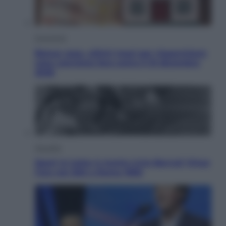
Economia
Bonus casa, ultimi mesi per risparmiare:
cosa conviene fare entro il 31 dicembre
2026
Attualità
Sport in lutto: è morto Livio Berruti Vinse
l’oro nei 200 a Roma 1960