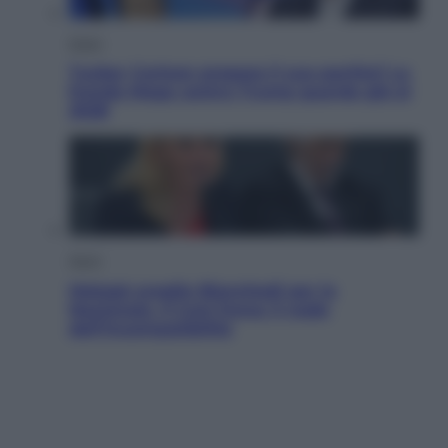
Esteri
Tucker Carlson prepara il suo partito? La
fronda Maga contro Trump guarda già al
2028
Sport
Malagò sceglie Bianchedi per la
Nazionale. Il Coni frena: il nodo
dell’incompatibilità