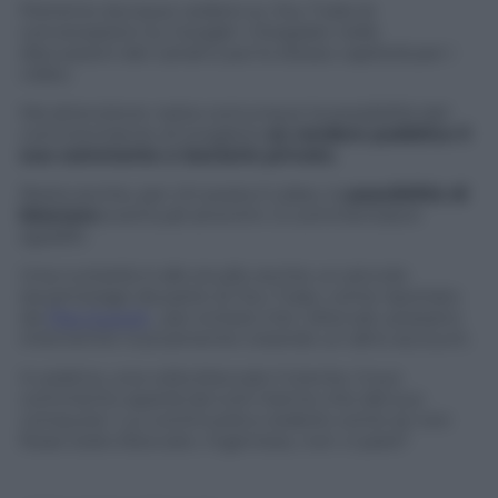
Potremo dunque vedere su You Tube le
conversazioni su Google+ integrate nelle
discussioni dei canali e poi lo stesso capiterà per i
video.
Ma attenzione: resta comunque la possibilità del
commentatore di scegliere
se rendere pubblico il
suo commento o lasciarlo privato.
Resta anche, per chi posta il video, la
possibilità di
bloccare
eventuali anonimi. O commentatori
sgraditi.
Una curiosità: è allo studio anche un piccolo
escamotage da parte di You Tube, come riportato
da
The Crunch
, per evitare che i bloccati, possano
intervenire nuovamente creando un altro account.
In pratica, una volta bloccato l’utente, il suo
commento sparirà da tutti tranne che dal suo
computer. Lui continuerà a vederlo come se non
fosse stato bloccato. Ingenioso, non vi pare?