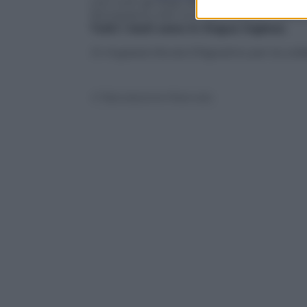
con tutti gli iPad, iPhone 3GS e successi
Richiedono iOS 4.3 o successivo e sono 
Tutti i testi sono in lingua inglese.
Si ringrazia Nicola D’Agostino per la colla
© Riproduzione Riservata