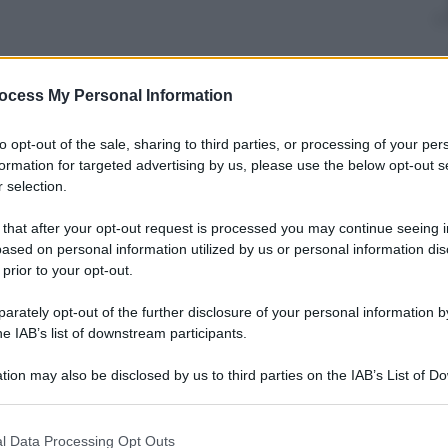
ocess My Personal Information
nti preferite
ca ambientata nella fredda notte
to opt-out of the sale, sharing to third parties, or processing of your per
formation for targeted advertising by us, please use the below opt-out s
 selection.
 that after your opt-out request is processed you may continue seeing i
ased on personal information utilized by us or personal information dis
 prior to your opt-out.
rately opt-out of the further disclosure of your personal information by
he IAB’s list of downstream participants.
tion may also be disclosed by us to third parties on the IAB’s List of 
 that may further disclose it to other third parties.
 that this website/app uses one or more Google services and may gath
l Data Processing Opt Outs