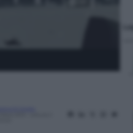
Le
rena Di Virgilio
 Marzo 2013
– Lettura: 2
inuti