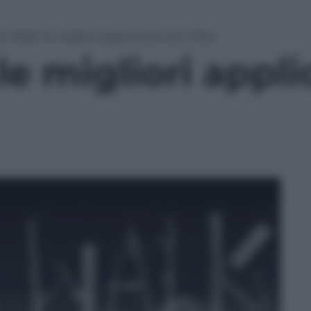
ar Walk: le migliori applicazioni per iPad
le migliori appli