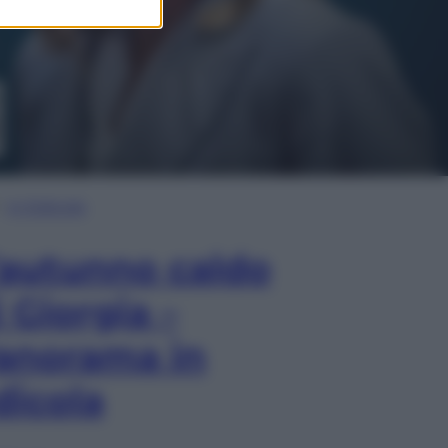
In Edicola
’autunno caldo
i Giorgia –
anorama in
dicola