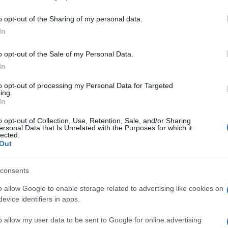
including but not limited to your visit or usage behaviour. You may click 
 to Google and its third-party tags to use your data for below specifi
o opt-out of the Sharing of my personal data.
ogle consent section.
In
flette sulla neve. Un
antico rituale
divinatorio
o opt-out of the Sale of my Personal Data.
osco deserto e silenzioso. Cosa ci riserva il futuro?
 essere acuti e pronti a fare dei sacrifici.
In
oto per l’alta qualità e originalità dei suoi giochi,
to opt-out of processing my Personal Data for Targeted
ing.
per iOS ambientata nel freddo dell’inverno
In
 evocativa
, una storia
inquietante
e
o opt-out of Collection, Use, Retention, Sale, and/or Sharing
ersonal Data that Is Unrelated with the Purposes for which it
lected.
Out
consents
isteri da risolvere
e creature che vorranno
esto o spiegato esplicitamente, ma
starà a noi
o allow Google to enable storage related to advertising like cookies on
e tutti i pezzi che portano avanti la storia.
evice identifiers in apps.
ostri passi nella neve
alta mentre arranchiamo
sto da piani bidimensionali, e i passaggi avanti e
o allow my user data to be sent to Google for online advertising