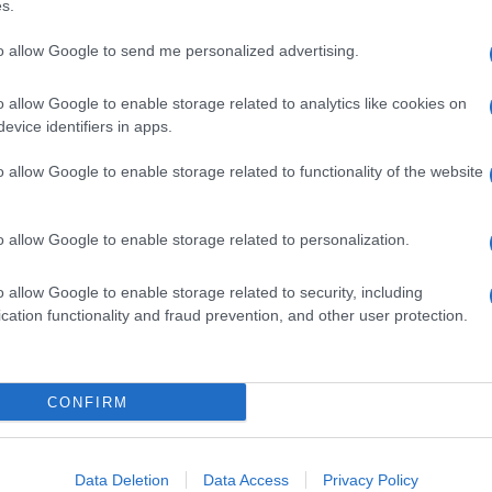
di del nostro campo visivo.
s.
iù e più volte cercando gli elementi per risolvere
mano che li risolveremo.
to allow Google to send me personalized advertising.
i vanno dalla raccolta di indizi (è consigliabile
’ascolto di suoni, alla manipolazione multi-touch.
o allow Google to enable storage related to analytics like cookies on
n ulteriore enigma.
evice identifiers in apps.
mpanion
, un’app che spiega la
mitologia
su cui si
o allow Google to enable storage related to functionality of the website
iti della foresta, neonati morti, demoni protettori e
zanotte del nuovo anno nel tentativo di gettare uno
o allow Google to enable storage related to personalization.
ompletare il gioco, ma la sua lettura è
oltre una parte del racconto, sbloccabile solo
o allow Google to enable storage related to security, including
clusione
e ad un’interpretazione più profonda di
cation functionality and fraud prevention, and other user protection.
CONFIRM
a 3,59 Euro
, mentre
Year Walk Companion
è
e
. Entrambe le app sono universali, compatibili
Data Deletion
Data Access
Privacy Policy