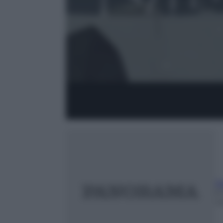
Se
6
m