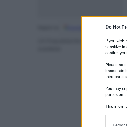
Do Not Pr
Google
Discover
Fo
Seguici su
Un’inquietante avventura grafi
If you wish 
sensitive in
svedese
confirm your
Please note
based ads b
third parties
You may sepa
parties on t
This informa
Participants
Please note
Persona