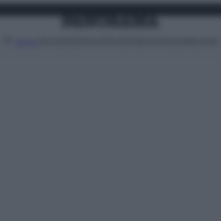
Attualità
Lifestyle
Moda
Video
Podcast
Abbonati
MENU