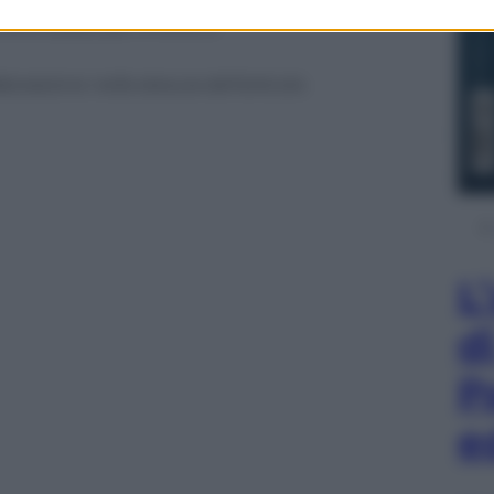
vi, iPod touch di terza generazione e successivi.
ottimizzate per iPhone 5.
borazione nella stesura dell’articolo.
L
d
P
e