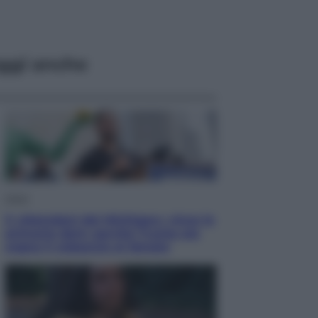
ggi anche
Esteri
Il «Mamdani del Michigan» vince le
primarie dem: perché Trump ora
sogna il colpaccio al Senato