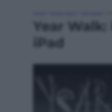
Home
»
Tempo Libero
»
Tecnologia
»
Ye
Year Walk: 
iPad