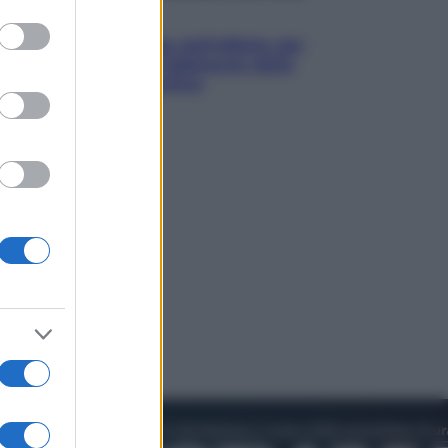
to grant or
Attualità
ed purposes
Papa Leone travolto dall’affetto dei
giovani ad Assisi: l’abbraccio della
folla fuori dalla Basilica