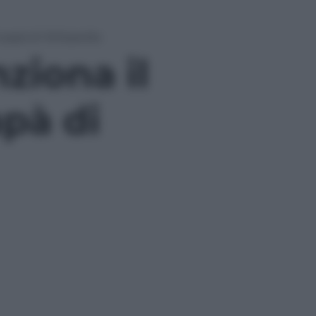
l papà di Wikipedia
ziona il
apà di