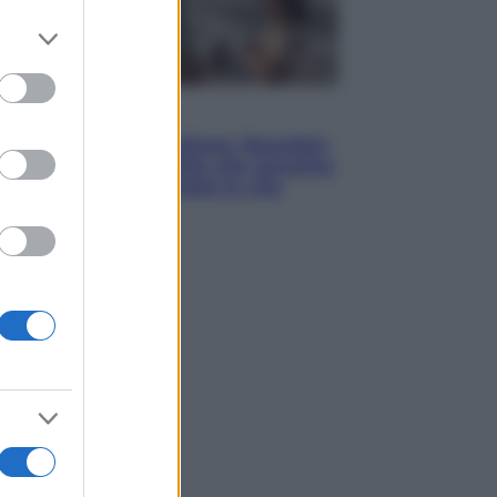
er and store
to grant or
ed purposes
Cinema
Tony, il giovane Anthony Bourdain
prima del mito: il film che racconta
l’estate che gli cambiò la vita