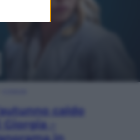
In Edicola
’autunno caldo
i Giorgia –
anorama in