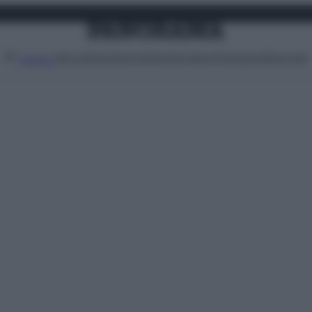
Attualità
Lifestyle
Moda
Video
Podcast
Abbonati
MENU