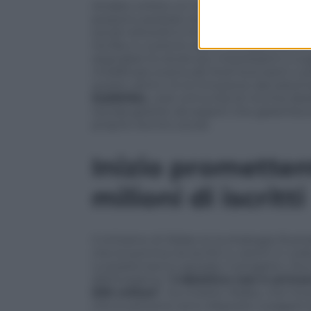
Andato online un mese fa, il social è disp
possono postare messaggi in qualsiasi li
social network è il funzionamento dell’al
tra like e cuoricini, bensì la sequenza 
segnalare le storie più interessanti e sug
modificare eventuali titoli fuorvianti o 
questi ultimi c’è la rimozione dal siste
SubWikis
, cioè comunità di nicchia (ded
tavola) gestite da esperti che garantisco
proprio recinto social.
Inizio promette
milioni di iscritti
Il richiamo di Wales (e la strategia illus
che la somma tra iscritti e utenti in co
curiosità hanno sposato il progetto. Num
dell’iniziativa: “
L’obiettivo non è arriva
500 milioni
”, ha chiarito Wales, che ha 
che le persone sono disposte a pagare p