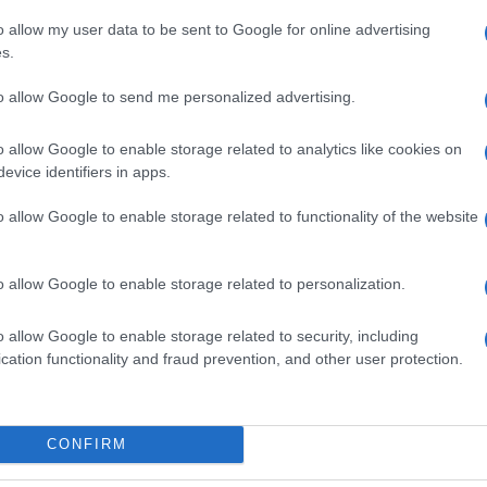
nare e confezionare notizie neutrali e reali, cioè
o allow my user data to be sent to Google for online advertising
eam i tredici giornalisti, licenziati un anno dopo per
s.
ià al tempo, la priorità era combattere l’escalation
 padre di Wikipedia hanno trovato campo libero per
to allow Google to send me personalized advertising.
ork. “Il modello di business dei social network è
 una soluzione che premia i contenuti falsi e il
ncial Times
, delineando la predilezione per un
o allow Google to enable storage related to analytics like cookies on
l’eliminazione della pubblicità e su un canone
evice identifiers in apps.
o allow Google to enable storage related to functionality of the website
ipici di WT: Social (che anche nel nome evidenzia
sicura totale protezione per la privacy degli iscritti,
mento di 12 euro mensili o 90 euro annui
.
la strategia di lancio, voluto per non rischiare un
o allow Google to enable storage related to personalization.
chi, e per assicurarsi una costante crescita
o invitare gli amici ad iscriversi per ridurre la
o allow Google to enable storage related to security, including
à la registrazione gratuita. Per sostenersi, infatti,
cation functionality and fraud prevention, and other user protection.
ei privati, proprio come Wikipedia.
anti social network
CONFIRM