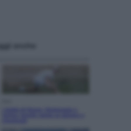
ggi anche
Sport
I dubbi di Sinner, fisioterapia a
Torino: Jannik valuta se giocare a
Cincinnati