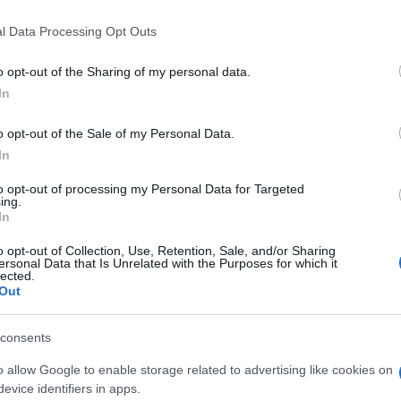
 that this website/app uses one or more Google services and may gath
l Data Processing Opt Outs
including but not limited to your visit or usage behaviour. You may click 
 to Google and its third-party tags to use your data for below specifi
o opt-out of the Sharing of my personal data.
ogle consent section.
In
o opt-out of the Sale of my Personal Data.
top ai profili falsi che avvelenano il dibattito sui
In
immy Wales
, noto al mondo per aver fondato
nciclopedia online lanciata nel 2001 per diffondere
to opt-out of processing my Personal Data for Targeted
a alla carica con
WT:Social
e l’ambizione di placare
ing.
re di notizie verificate e contenuti di qualità (che
In
gia e spettacoli) in grado di opporsi a Facebook e
o opt-out of Collection, Use, Retention, Sale, and/or Sharing
ersonal Data that Is Unrelated with the Purposes for which it
lected.
 ma c’è
Out
consents
o allow Google to enable storage related to advertising like cookies on
evice identifiers in apps.
recisamente nel 2017 quando ci fu il varo di