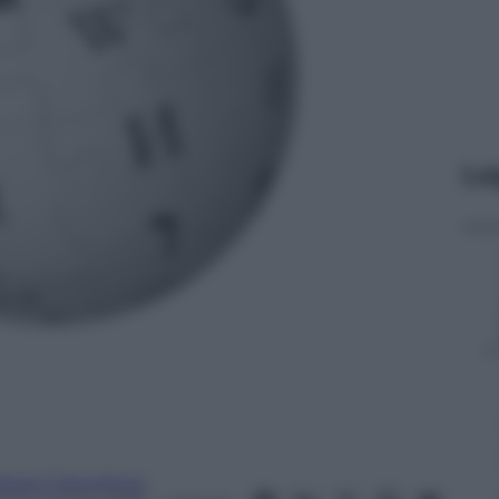
Le
lessio Caprodossi