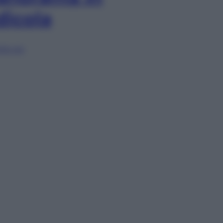
dicola
lia ora