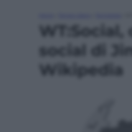
Home
»
Tempo Libero
»
Tecnologia
»
WT
WT:Social, 
social di J
Wikipedia