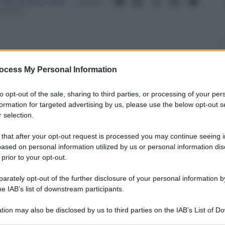
2 Novembre 2019
– Lettura:
 minuti
ocess My Personal Information
nti preferite
to opt-out of the sale, sharing to third parties, or processing of your per
iting è l’obiettivo della piattaforma anti-
formation for targeted advertising by us, please use the below opt-out s
 selection.
er promosso contenuti di bassa qualità
 that after your opt-out request is processed you may continue seeing i
ased on personal information utilized by us or personal information dis
 prior to your opt-out.
rately opt-out of the further disclosure of your personal information by
he IAB’s list of downstream participants.
tion may also be disclosed by us to third parties on the IAB’s List of 
 that may further disclose it to other third parties.