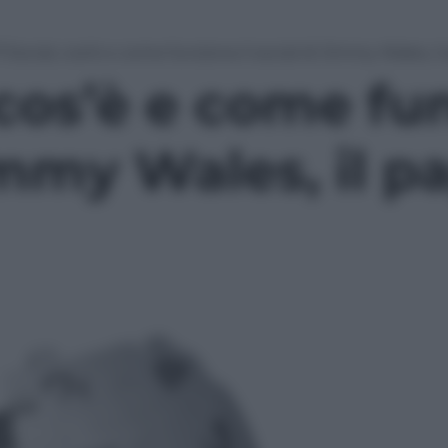
:Social, cos’è e come funziona il social di Jimmy Wales, i
cos’è e come fun
immy Wales, il p