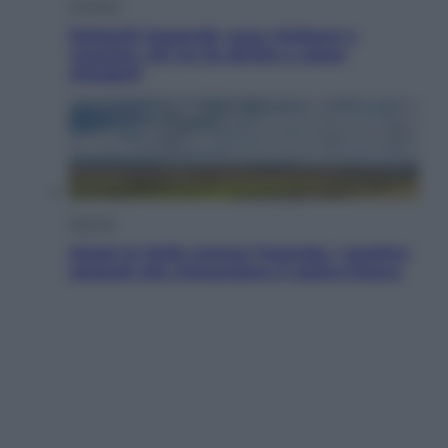
Cronaca
Dolomiti Superski, ecco rimborsi e
voucher: chi ne ha diritto e come
chiederli
Energia
Aiuto! In Italia manca l’energia. I quattro
ostacoli che minacciano il nostro futuro