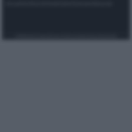
Attualità
Lifestyle
Moda
Video
Podcast
Abbonati
Preferenze Privacy
Privacy Policy
Cookie Policy
Note legali