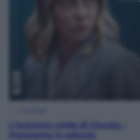
In Edicola
L’autunno caldo di Giorgia –
Panorama in edicola