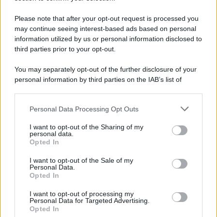
Please note that after your opt-out request is processed you
may continue seeing interest-based ads based on personal
information utilized by us or personal information disclosed to
third parties prior to your opt-out.
You may separately opt-out of the further disclosure of your
personal information by third parties on the IAB’s list of
downstream participants.
Personal Data Processing Opt Outs
This information may also be disclosed by us to third parties
on the IAB’s List of Downstream Participants that may further
I want to opt-out of the Sharing of my
disclose it to other third parties.
personal data.
Opted In
Please note that this website/app uses one or more Google
services and may gather and store information including but
I want to opt-out of the Sale of my
Personal Data.
not limited to your visit or usage behaviour. You may click to
Opted In
grant or deny consent to Google and its third-party tags to
use your data for below specified purposes in below Google
I want to opt-out of processing my
consent section.
Personal Data for Targeted Advertising.
Opted In