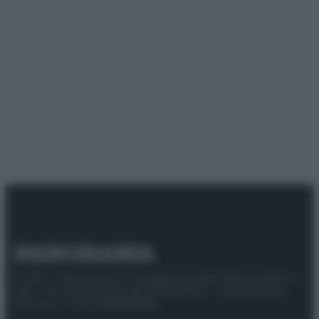
© 2025 – Panorama s.r.l. (Gruppo Società Editrice Italiana
spa) – Via Vittor Pisani 28, 20124 Milano – riproduzione
riservata – P.IVA 10518230965