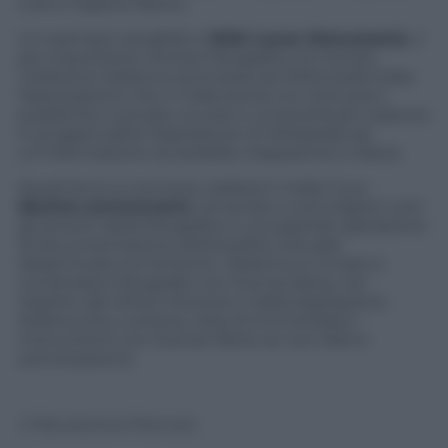
tutto il sapere libero».
Un esempio tangibile è
Wiki Loves Monuments
, il
più importante contest fotografico al mondo.
L’edizione italiana è promossa da Wikimedia Italia,
l’associazione che in Italia lavora con istituzioni
pubbliche e private, scuole e università per tradurre
in progettualità l’aspirazione di Wikipedia ad
un’informazione accessibile, trasparente e libera.
Quest’anno il concorso celebra in Italia il suo
decimo anniversario
, tornando a coinvolgere tutti
gli amanti della fotografia in una grande operazione
di documentazione dell’eredità culturale
disseminata sul territorio. Obiettivo è inviare e
condividere fotografie con licenza libera, nel
rispetto del diritto d’autore e della legislazione
italiana (che, tuttavia, vieta di immortalare i
monumenti con licenze libere se non dietro
autorizzazioni).
© Riproduzione Riservata