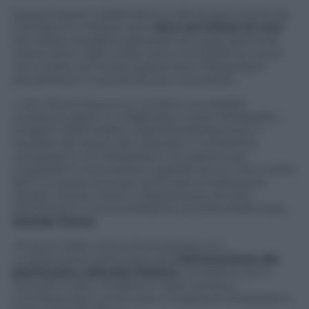
Questo spazio collaborativo è alimentato anche da
contributi in italiano, ben
oltre 1,6 milioni di voci
,
6,9 milioni di pagine generate da quasi diecimila
utenti attivi. Ogni mese sono circa 5000 le nuove
voci create nel nostro paese dove Wikipedia è
attualmente il quindi sito più consultato.
«I siti che producono e rendono accessibili
contenuti aperti e collaborativi come Wikipedia, i
progetti Wikimedia e OpenStreetMap sono il
risultato del lavoro dei volontari. Il ventesimo
compleanno di Wikipedia è l’occasione per
ringraziarli e riconoscere il grande lavoro che è stato
fatto in questi anni per arricchire e mantenere
queste risorse online a disposizione di tutti»,
sottolinea la nuova presidente di Wikimedia Italia,
Iolanda Pensa
.
«Il lavoro della comunità prosegue con
un’attenzione particolare alla
valorizzazione del
patrimonio culturale italiano
. Invitiamo tutti a
‘provare il tasto modifica’ e dare il proprio
contributo per continuare a migliorare Wikipedia e