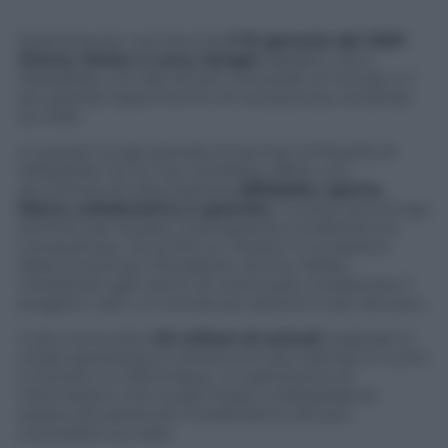
Esattamente vent’anni fa,
il 15 gennaio del 2001
Jimmy Wales e Larry Sanger
diedero vita a
Wikipedia, uno dei siti più consultati al mondo e il
più grande esperimento di conoscenza condivisa
sul web.
In questo lungo periodo di servizio la filosofia di
Wikipedia non è mai cambiata: offrire uno
strumento di informazione
affidabile, aperto,
libero, collaborativo e gratuito
. «L’unica via a lungo
termine per la pace, la prosperità e la libertà è la
conoscenza», ha scritto su Twitter in occasione
della ricorrenza, il fondatore Jimmy Wales,
chiedendo agli utenti di continuare a sostenere il
progetto «per un mondo più attento e più istruito».
Il sito conta oltre
55 milioni di articoli
realizzati in
modo spontaneo e senza lucro da volontari in tutto
il mondo e in 300 lingue, un patrimonio di
informazioni che ha permesso a Wikipedia di
essere attualmente il tredicesimo sito più
consultato sul web.