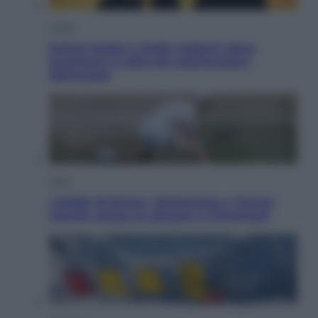
Viaggi
Eclissi totale e stelle cadenti: dove
ammirare il cielo più spettacolare
dell’estate
Sport
I dubbi di Sinner, fisioterapia a Torino:
Jannik valuta se giocare a Cincinnati