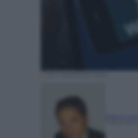
Justin Sullivan/Getty Images
Roberto Cata
7 Settembre 