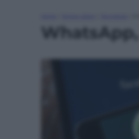
Home
»
Tempo Libero
»
Tecnologia
»
Wh
WhatsApp, 