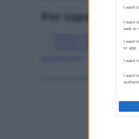
I want 
Per saperne di p
I want t
web or d
WhatsApp Sniffer: cosa c’è di vero 
WhatsApp: quali sono i telefoni su
I want t
WhatsApp: come trasformare i mess
or app.
Segui @TritaTech
I want t
I want t
© Riproduzione Riservata
authenti