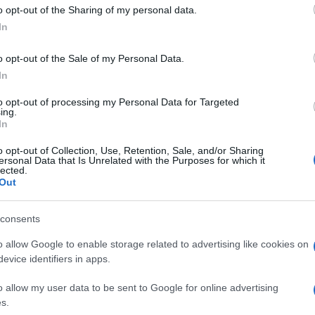
 to Google and its third-party tags to use your data for below specifi
o opt-out of the Sharing of my personal data.
ogle consent section.
In
o opt-out of the Sale of my Personal Data.
tsApp
si starebbe apprestando a introdurre un
a verde
. È una delle tante novità su cui è al lavoro
In
ta dell’apertura dei
nuovi account business
.
to opt-out of processing my Personal Data for Targeted
ing.
 strumenti per piccole aziende e una soluzione
In
perano in larga scala con una base globale di
i di e-commerce e le banche. Queste aziende
o opt-out of Collection, Use, Retention, Sale, and/or Sharing
 fornire ai clienti notifiche utili come i tempi di
ersonal Data that Is Unrelated with the Purposes for which it
ggiornamenti”
, ha spiegato lo staff della società in un
lected.
Out
licazione gratuita denominata
WhatsApp
rà di un servizio a sé stante o in una sottosezione
consents
tre cose i
profili verificati
, un po’ come succede
sto modo, chiarisce il comunicato, sarà più facile
o allow Google to enable storage related to advertising like cookies on
ufficiale
distinguendole dagli account comuni.
evice identifiers in apps.
, scommettono i ben informati, saranno proprio le
o allow my user data to be sent to Google for online advertising
icordare quello già presente sugli altri social
s.
a semplice deterrente contro le truffe.