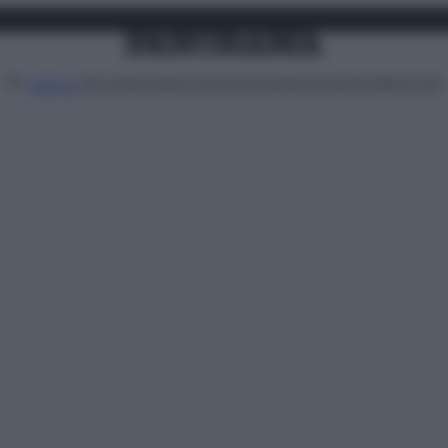
Attualità
Lifestyle
Moda
Video
Podcast
Abbonati
MENU