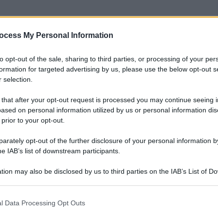
ocess My Personal Information
nti preferite
to opt-out of the sale, sharing to third parties, or processing of your per
assegnare i profili verificati ed evitare
formation for targeted advertising by us, please use the below opt-out s
s. Ecco cosa sappiamo finora
 selection.
 that after your opt-out request is processed you may continue seeing i
ased on personal information utilized by us or personal information dis
 prior to your opt-out.
rately opt-out of the further disclosure of your personal information by
he IAB’s list of downstream participants.
tion may also be disclosed by us to third parties on the IAB’s List of 
 that may further disclose it to other third parties.
 that this website/app uses one or more Google services and may gath
l Data Processing Opt Outs
including but not limited to your visit or usage behaviour. You may click 