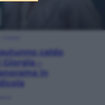
In Edicola
’autunno caldo
i Giorgia –
anorama in
dicola
lia ora