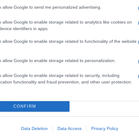
to allow Google to send me personalized advertising.
iù
o allow Google to enable storage related to analytics like cookies on
evice identifiers in apps.
nell’app che spia le chat
 cui smetterà di funzionare
o allow Google to enable storage related to functionality of the website
aggi vocali in testo
o allow Google to enable storage related to personalization.
o allow Google to enable storage related to security, including
cation functionality and fraud prevention, and other user protection.
CONFIRM
Data Deletion
Data Access
Privacy Policy