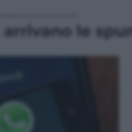
atsApp, arrivano le spunte verdi?
arrivano le spun