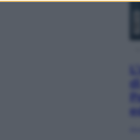
L
d
P
e
Sfog