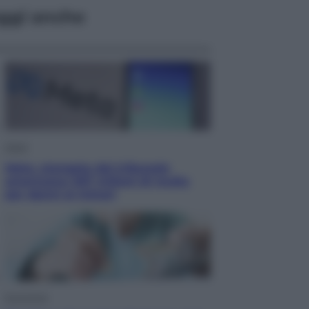
ggi anche
Esteri
Meta, stangata dal tribunale
americano: 567 milioni di multa
per danni ai minori
Economia