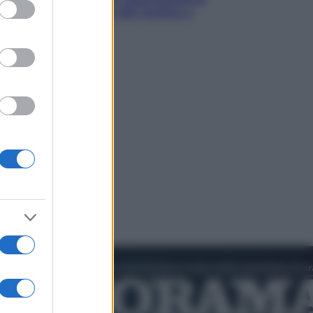
ed purposes
in tavola che parte dal mulino a
pietra