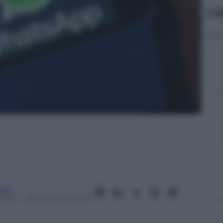
Le
nia
2017
– Lettura: 2 minuti