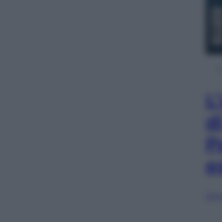
L
d
P
e
Sfog