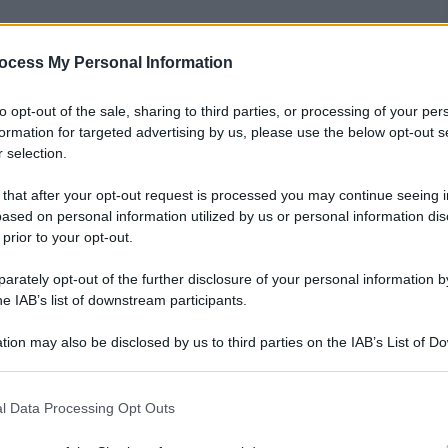
ocess My Personal Information
nti preferite
connette in rete ma una vera e propria
to opt-out of the sale, sharing to third parties, or processing of your per
formation for targeted advertising by us, please use the below opt-out s
 consente di salvare i dati e di
 selection.
tivo, fisso o mobile
 that after your opt-out request is processed you may continue seeing i
ased on personal information utilized by us or personal information dis
 prior to your opt-out.
rately opt-out of the further disclosure of your personal information by
he IAB’s list of downstream participants.
tion may also be disclosed by us to third parties on the IAB’s List of 
 that may further disclose it to other third parties.
 that this website/app uses one or more Google services and may gath
l Data Processing Opt Outs
including but not limited to your visit or usage behaviour. You may click 
 to Google and its third-party tags to use your data for below specifi