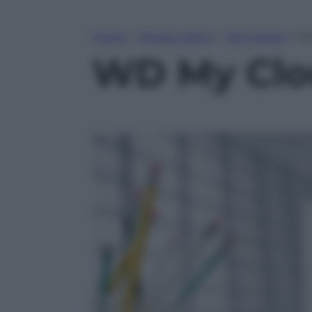
Home
»
Tempo Libero
»
Tecnologia
»
WD
WD My Cloud