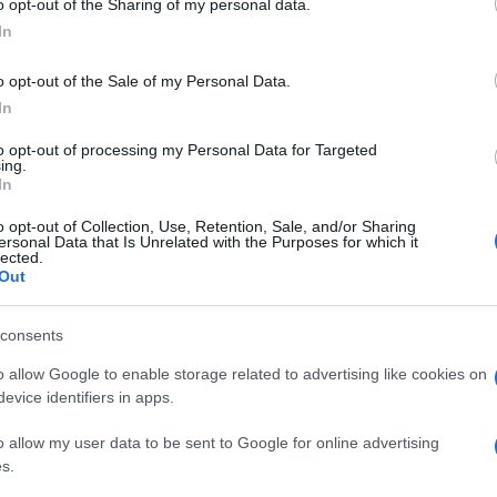
o opt-out of the Sharing of my personal data.
ogle consent section.
In
o opt-out of the Sale of my Personal Data.
 tuoi dati in un server del Texas non ti fa dormire
In
he un’alternativa meno remota. Si chiama
WD My
disk
che puoi tenere in casa e che ti offre la
to opt-out of processing my Personal Data for Targeted
a qualsiasi luogo ai tuoi dati.
ing.
In
nsente di allocare i file più pesanti (ad esempio
ente (fino a 4 terabyte di spazio disponibile)
o opt-out of Collection, Use, Retention, Sale, and/or Sharing
, Mac smartphone e tablet
. Rispetto a un
ersonal Data that Is Unrelated with the Purposes for which it
lected.
loud dispone di un’interfaccia Web e di alcune
Out
tibile (e accessibile) da quasi tutti i dispositivi
let iOS, Android e BlackBerry. Il tutto, ci tiene a
icurezza.
consents
e una normale presa Ethernet e, volendo, si
o allow Google to enable storage related to advertising like cookies on
cloud (
Dropbox, SkyDrive e Google Drive
) per
evice identifiers in apps.
ti su server remoti. La soluzione supporta inoltre lo
o
streaming
dei contenuti multimediali (video in
o allow my user data to be sent to Google for online advertising
onsole abilitate.
s.
ono di
189,90 euro
per My Cloud da 2TB, di
239,90