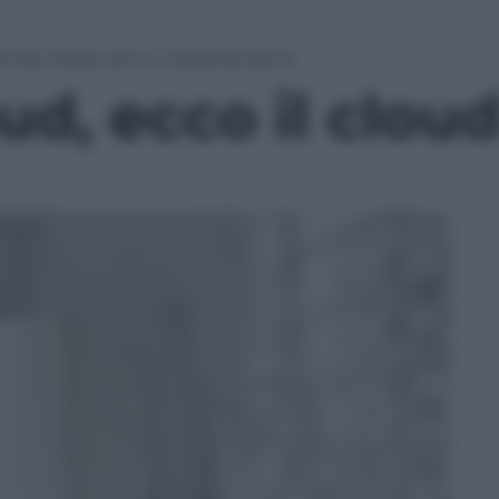
 My Cloud, ecco il cloud fai-da-te
, ecco il cloud