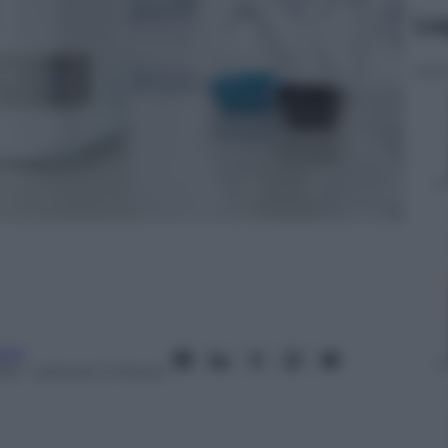
Le
nia
013
– Lettura: 2 minuti