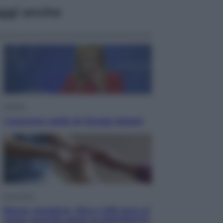
ggi anche
Politica
L’autunno caldo di Giorgia Meloni
Economia
Bonus caregiver, fino a 400 euro al
mese: quando parte la piattaforma