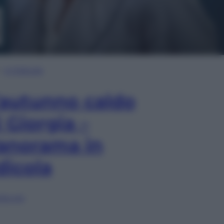
In Edicola
’autunno caldo
i Giorgia –
anorama in
dicola
lia ora