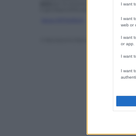
euro
per la versione da 3TB, di
299,90 e
I want 
è già disponibile per il download su App
I want t
Segui @TritaTech
web or d
I want t
© Riproduzione Riservata
or app.
I want t
I want t
authenti