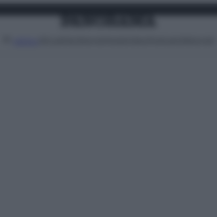
Attualità
Lifestyle
Moda
Video
Podcast
Abbonati
MENU