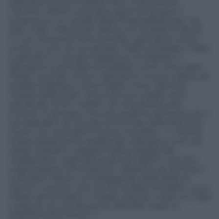
disposizione
fucili
kalashnikov,
mitra,
pistole,
nonché
coltelli
e asce già coperti di sangue e
proposti su un vessillo della Jihad palestinese. Ad
ogni colpo inferto
alla vittima con la stella di David,
in una crescente furia omicida, il giocatore online
sente un coro
di
voci
gridare
“Allah
auhakbar!
(“Allah
è
grande!”),
e
ad
ogni
assassinio
di
israeliani
il
giocatore
è
premiato
ed
esaltato
come
“eroe
della
Jihad”;
quando
invece
il
giocatore
muore
colpito
dal
soldato
israeliano, viene lodato come “glorioso
martire della jihad” ed anche sua madre viene
glorificata
come
“madre che
ha partorito tale
martire”.
E pensare che solo qualche settimana fa si
sia celebrata nel mondo la Giornata della Memoria
come i tre i presidenti hanno ricordato <<
i metodi
indisturbatamente esaltati dal videogioco sono gli
stessi
utilizzati
in
passato
dalla
propaganda
nazifascista
e
oggi
fatti
propri
da
Daesh
e
da
altre
organizzazioni
terroristiche;
l’obiettivo
da
eliminare
è
sempre
l’ebreo,
contrassegnato
dalla
stella
di
David; in questo caso anche lo Stato di Israele, unico
Paese democratico in Medio Oriente, rinato
nel
1948
a seguito di una decisione
dell’ONU dopo la
tragedia della Shoah>>.