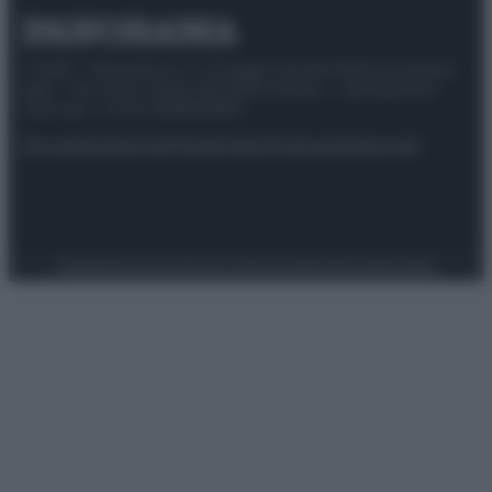
© 2025 – Panorama s.r.l. (Gruppo Società Editrice Italiana
spa) – Via Vittor Pisani 28, 20124 Milano – riproduzione
riservata – P.IVA 10518230965
Attualità
Lifestyle
Moda
Video
Podcast
Abbonati
Preferenze Privacy
Privacy Policy
Cookie Policy
Note legali