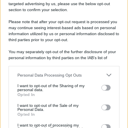
targeted advertising by us, please use the below opt-out
section to confirm your selection.
Please note that after your opt-out request is processed you
may continue seeing interest-based ads based on personal
information utilized by us or personal information disclosed to
third parties prior to your opt-out.
You may separately opt-out of the further disclosure of your
personal information by third parties on the IAB’s list of
downstream participants.
Personal Data Processing Opt Outs
This information may also be disclosed by us to third parties
on the IAB’s List of Downstream Participants that may further
I want to opt-out of the Sharing of my
disclose it to other third parties.
personal data.
Opted In
Please note that this website/app uses one or more Google
services and may gather and store information including but
I want to opt-out of the Sale of my
Personal Data.
not limited to your visit or usage behaviour. You may click to
Opted In
grant or deny consent to Google and its third-party tags to
use your data for below specified purposes in below Google
I want to opt-out of processing my
consent section.