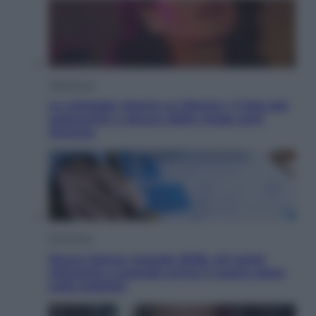
Televisione
Le schegge riporta su Disney+ il lato più
seducente e oscuro della moda anni
Ottanta
Economia
Nuovo bonus energia 2026, chi potrà
ottenerlo e quando arriva il nuovo aiuto
sulle bollette