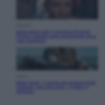
Televisione
Squid Game USA, il progetto di David
Fincher sarebbe stato accantonato. Ecco
cosa sappiamo
Cinema
Robin Hood – Il prezzo del sangue: Hugh
Jackman, altro che eroe! – Il video in
esclusiva