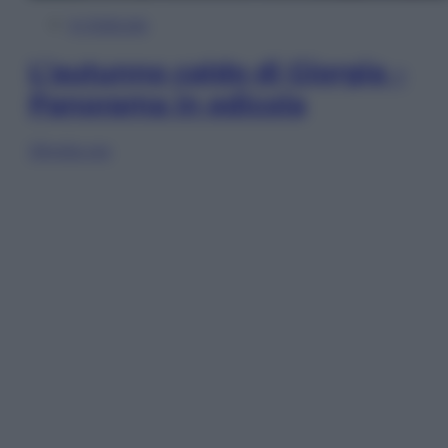
In Edicola
L’autunno caldo di Giorgia –
Panorama in edicola
Sfoglia ora