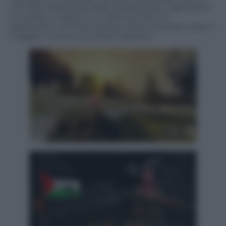
inni tipici della jihad arabo-palestinese, il giocatore
è invitato a colpire e uccidere armato di
kalashnikov, di mitra, pistole, oltre ai coltelli e asce il
maggior numero di soldati israeliani.