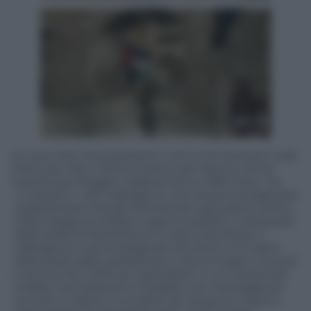
In una nota i tre presidenti, tutti e tre avvocati Luigi
Florio per Asti, Cristina Franco per Savona, Anna
Golotta per Reggio Calabria hanno affermato
“La
<<mission>> del videogioco, che
ha per protagonisti
il palestinese virtuale Ahmed ed il giocatore online,
è fare strage di soldati e
agenti
israeliani,
individuati
dalla
stella
di
David
bene
in
vista
sulla
divisa.
Il
videogioco
è
accompagnato
da canti
e
inni
tipici
della
jihad
arabo
palestinese
e
da
immagini
cruente
e
di
enorme
violenza; il giocatore, in un crescendo
enfatico ed ossessivo, è istigato con messaggi da
remoto a
colpire
e
uccidere;
gli
vengono
messi
a