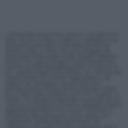
L’ultima follia antisemita si chiama “I Cavalieri di Al
Aqsa” (Fursan al-Aqsa in arabo) un videogioco che
da qualche settimana è scaricabile da internet
anche in Italia. Un fatto che non è sfuggito
alle
Associazioni
Italia Israele di Asti, Reggio Calabria e
Savona che negli scorsi giorni hanno presentato
alla Procura della Repubblica di Asti una denuncia
per violazione degli articoli 270bis, 414 e 604 bis del
Codice penale nei confronti degli ideatori e dei
diffusori del videogioco che secondo il sito
dell’Osservatorio Antisemitismo, sarebbero Nidal
Munir Saleh Najm, brasiliano di 37 anni, il padre e il
fratello. I tre dovranno rispondere quindi per atti di
violenza con finalità di terrorismo, apologia di delitti
aggravata dall’utilizzo di strumenti informatici e
istigazione alla violenza per motivi razziali, con
l’aggravante dell’apologia della Shoah. Nel
videogioco, nel quale si possono ascoltare canti e