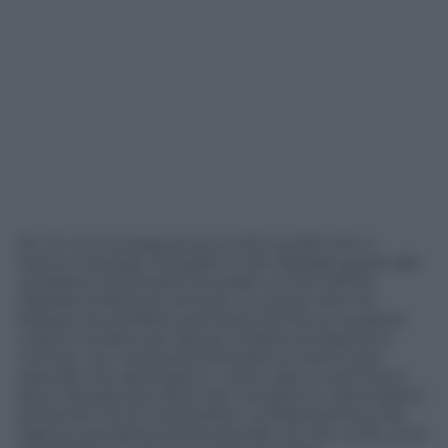
Se c’è una conseguenza a tutto quello che ci
hanno mostrato
Guardian
e
Der Spiegel
, grazie alle
rivelazioni di Edward Snowden, è che nell’era
digitale la NSA può arrivare ovunque. Non ha
bisogno di chiedere permessi (anche se qualche
volta lo ha fatto per lasciar credere di seguire le
norme), non necessita di forzare la mano sulle
aziende che detengono i nostri dati e nemmeno
deve sforzarsi poi tanto per recepire le informazioni
personali che le interessano. La National Security
Agency semplicemente prende ciò che vuole, sa di