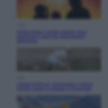
Viaggi
Eclissi totale e stelle cadenti: dove
ammirare il cielo più spettacolare
dell’estate
Sport
I dubbi di Sinner, fisioterapia a Torino:
Jannik valuta se giocare a Cincinnati