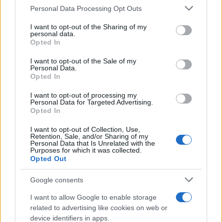
Personal Data Processing Opt Outs
This information may also be disclosed by us to third parties
on the IAB’s List of Downstream Participants that may further
I want to opt-out of the Sharing of my
disclose it to other third parties.
personal data.
Opted In
Please note that this website/app uses one or more Google
services and may gather and store information including but
I want to opt-out of the Sale of my
Personal Data.
not limited to your visit or usage behaviour. You may click to
Opted In
grant or deny consent to Google and its third-party tags to
use your data for below specified purposes in below Google
I want to opt-out of processing my
consent section.
Personal Data for Targeted Advertising.
Opted In
I want to opt-out of Collection, Use,
Retention, Sale, and/or Sharing of my
Personal Data that Is Unrelated with the
Purposes for which it was collected.
Opted Out
Google consents
I want to allow Google to enable storage
related to advertising like cookies on web or
device identifiers in apps.