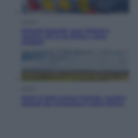
Cronaca
Dolomiti Superski, ecco rimborsi e
voucher: chi ne ha diritto e come
chiederli
Energia
Aiuto! In Italia manca l’energia. I quattro
ostacoli che minacciano il nostro futuro