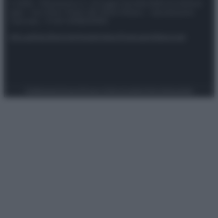
© 2025 – Panorama s.r.l. (Gruppo Società Editrice Italiana
spa) – Via Vittor Pisani 28, 20124 Milano – riproduzione
riservata – P.IVA 10518230965
Attualità
Lifestyle
Moda
Video
Podcast
Abbonati
Preferenze Privacy
Privacy Policy
Cookie Policy
Note legali