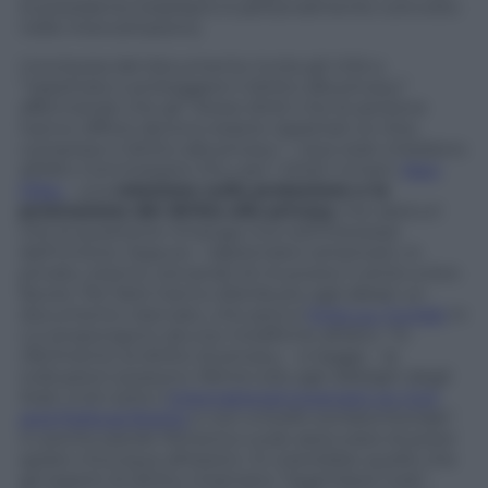
(il presidente brasiliano è personalmente coinvolto
nelle intercettazioni).
Una bozza del documento invita gli USA a
“rispettare e proteggere il diritto alla privacy”
affermando che gli “stessi diritti che le persone
hanno offline devono essere rispettati on-line,
compreso il diritto alla privacy”. I due stati chiedono
all’Alto Commissario Onu per i Diritti Umani,
Navi
Pillay
, una
relazione sulla protezione e la
promozione del diritto alla privacy
che assicuri
che la questione rimanga viva nell’interesse
dell’Unione. Eppure i diplomatici americani, in
privato, stanno cercando di muovere il vento a loro
favore. Per farlo hanno distribuito agli alleati un
documento riservato, che però è
finito su Tumblr
in
cui propongono alcune modifiche all’atto. “In
riferimento al diritto di privacy – si legge – le
indicazioni possono riferirsi solo agli obblighi degli
Stati Uniti sotto l’
International Covenant on Civil
and Political Rights
e non a livello extraterritoriale”.
In poche parole l’America vuole assicurarsi di poter
spiare chiunque all’estero. Si creerebbe quello che
gli esperti di diritto chiamano “legal black hole”,