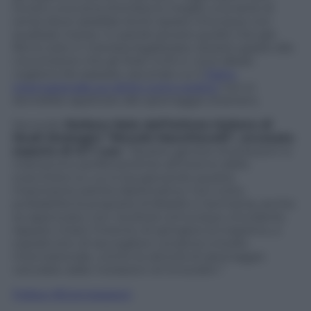
ovvero una zona d’ombra (o meglio una serie di
zone) dove sarebbe lecito spiare chiunque con
qualsiasi mezzo. In parole povere quello che già
fanno solo in maniera legalizzata. Questo grazie alla
convinzione che gli Stati Uniti e i suoi alleati
vogliono far passare, secondo cui il
Patto
internazionale sui diritti civili e politici
non si
dovrebbe applicare allo spionaggio straniero.
Secondo
Stefano Mele dell’Istituto Italiano di
Studi Strategici “Niccolò Macchiavelli”, avvocato
esperto di ICT Law
: “Questo genere di pressioni si
inseriscono perfettamente all’interno dello
scacchiere su cui si sta giocando questa
importante partita diplomatica. Con tutta
probabilità la proposta di Brasile e Germania, anche
se approvata, non risulterà comunque vincolante.
Appare chiaro l’intento di spingere al massimo, e
soprattutto di raccogliere consensi a livello
internazionale, contro le attività di spionaggio
veicolate dalle rivelazioni di Snowden.”
Follow @Connessioni