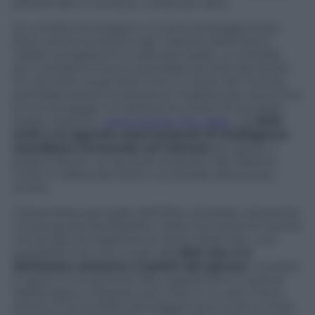
poterlo fare e conosce i mezzi per farlo.
Se a livello tecnologico ci si può proteggere ben
poco, anche se stanno per nascere alternative
valide a programmi e software spiati, un rimedio
per il prossimo futuro potrebbe arrivare dal diritto.
Un accordo tra gli Stati Uniti e il resto del mondo
potrebbe essere la soluzione migliore per porre fine
al monitoraggio onnipresente svolto finora dagli
States. Eppure,
come spiega
The Cable
, gli
Stati
Uniti e le agenzie internazionali di Intelligence
starebbero lavorando nel silenzio
per girare a
proprio favore un accordo proposto alle Nazioni
Unite in difesa del diritto universale alla privacy
online.
L’Assemblea generale dell’ONU starebbe valutando
una proposta del Brasile e della Germania di inserire
vincoli alla sorveglianza di utenti della rete, una
possibilità che non va giù alla
NSA che si è
dichiarata contraria a paletti del genere
. La posta
in gioco è ovviamente alta, soprattutto in quel di
Washington e Brasilia, due città in cui, per motivi
diversi, il tema dello spionaggio sta a cuore a molti