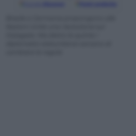
Google
Discover
Fonti preferite
Brasile e Germania propongono alle
Nazioni Unite una risoluzione sul
Datagate. Ma dietro le quinte i
diplomatici statunitensi cercano di
cambiare le regole