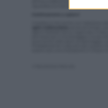
attività a differenza di uno solo che è 
riguardava la intercettazioni telefoniche
Continueremo a spiarvi
Il dubbio è che anche con l’adozione d
agire indisturbata
senza terminare i pro
agenti federali hanno ingannato il tribu
permessi per il monitoraggio e la raccol
autonomia nelle azioni di spionaggio, c
Probabilmente nulla ed è per questo che
essere solo una rivisitazione in chiave m
© Riproduzione Riservata