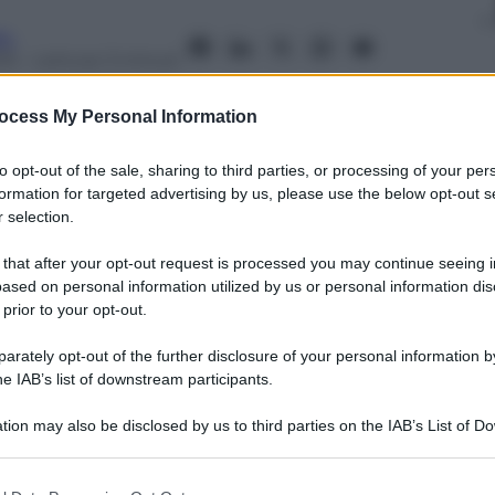
fo
15
– Lettura: 3 minuti
ocess My Personal Information
to opt-out of the sale, sharing to third parties, or processing of your per
formation for targeted advertising by us, please use the below opt-out s
nti preferite
 selection.
ano concordi sullo US Freedom Act ma
 that after your opt-out request is processed you may continue seeing i
are marcia indietro: l’avanzata dell’Isis?
ased on personal information utilized by us or personal information dis
 prior to your opt-out.
rately opt-out of the further disclosure of your personal information by
he IAB’s list of downstream participants.
tion may also be disclosed by us to third parties on the IAB’s List of 
 that may further disclose it to other third parties.
 that this website/app uses one or more Google services and may gath