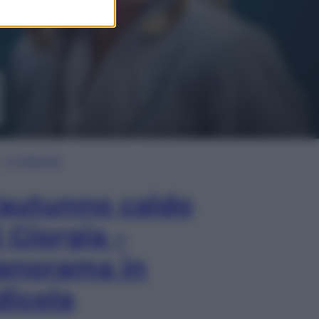
In Edicola
’autunno caldo
i Giorgia –
anorama in
dicola