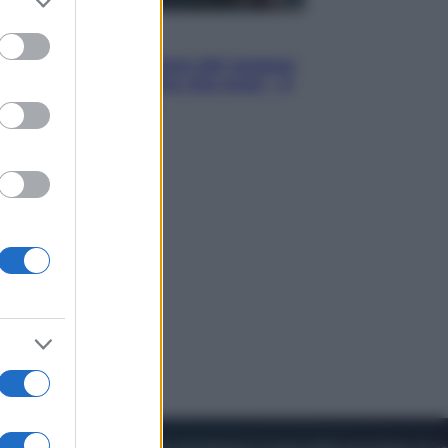
to grant or
ed purposes
Cinema
Robin Hood – Il prezzo del sangue:
Hugh Jackman, altro che eroe! – Il
video in esclusiva