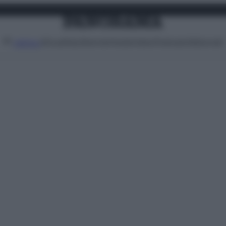
Attualità
Lifestyle
Moda
Video
Podcast
Abbonati
MENU