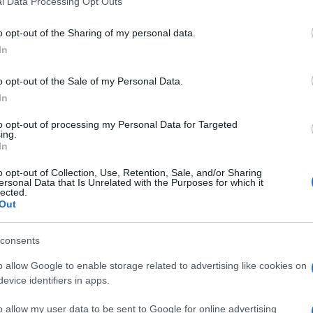
l Data Processing Opt Outs
including but not limited to your visit or usage behaviour. You may click 
 to Google and its third-party tags to use your data for below specifi
o opt-out of the Sharing of my personal data.
ogle consent section.
In
o opt-out of the Sale of my Personal Data.
In
to opt-out of processing my Personal Data for Targeted
e (quasi) la parola fine all’enorme inganno digitale
ing.
li Stati Uniti. Con un
passaggio più che favorevole
In
ge che avrebbe rimesso nei propri confini le
ecurity Agency,
si è fermato sul più bello
tra i seggi
o opt-out of Collection, Use, Retention, Sale, and/or Sharing
il parere di
57 favorevoli e di 42 contrari
,
ersonal Data that Is Unrelated with the Purposes for which it
ere la soglia di adozione.
lected.
Out
la maggioranza della Camera alta del Congresso,
consents
ri ha addirittura provato a spingersi oltre,
o allow Google to enable storage related to advertising like cookies on
reviste dal Patriot Act oltre il termine fissato
re il monitoraggio della NSA. Ma i colleghi senatori
evice identifiers in apps.
 bloccando la proposta che, così come l’apparato
so in un limbo non ben definito e ci resterà per i
o allow my user data to be sent to Google for online advertising