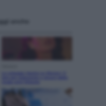
ggi anche
Televisione
Le schegge riporta su Disney+ il
lato più seducente e oscuro della
moda anni Ottanta