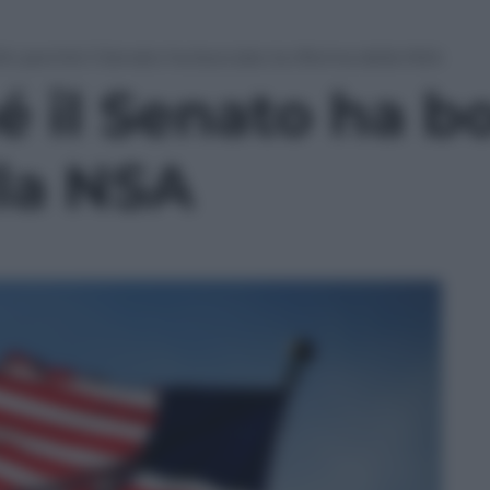
A: perché il Senato ha bocciato la riforma della NSA
 il Senato ha bo
lla NSA