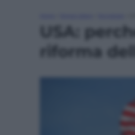
Home
»
Tempo Libero
»
Tecnologia
»
US
USA: perché
riforma de