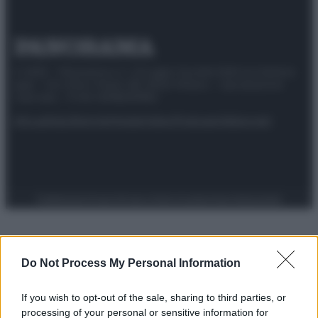
© 2025 – Panorama s.r.l. (Gruppo Società Editrice Italiana
spa) – Via Vittor Pisani 28, 20124 Milano – riproduzione
riservata – P.IVA 10518230965
Attualità
Lifestyle
Moda
Video
Podcast
Abbonati
Preferenze Privacy
Privacy Policy
Cookie Policy
Note legali
Do Not Process My Personal Information
If you wish to opt-out of the sale, sharing to third parties, or
processing of your personal or sensitive information for