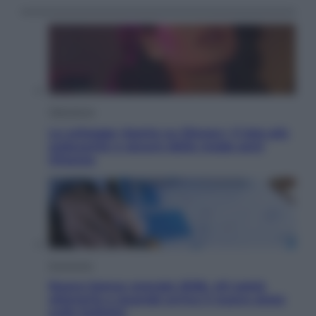
Televisione
Le schegge riporta su Disney+ il lato più
seducente e oscuro della moda anni
Ottanta
Economia
Nuovo bonus energia 2026, chi potrà
ottenerlo e quando arriva il nuovo aiuto
sulle bollette