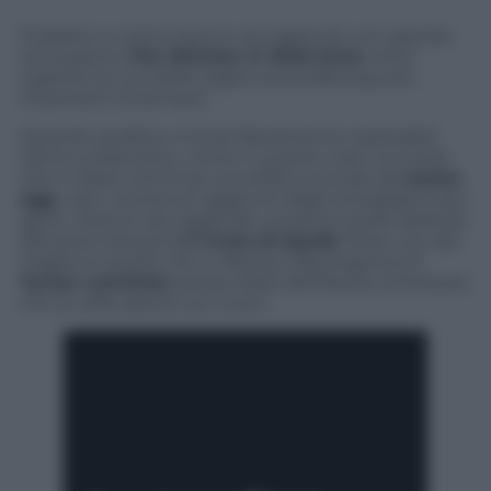
Pubblico e critica stanno accogliendo con grande
entusiasmo
The Witcher 3: Wild Hunt
, terzo
capitolo di una delle saghe action/fantasy più
importanti di sempre.
Quando qualità e mondi liberamente esplorabili
vanno a braccetto, come in questo caso, succede
che in Rete comincia una sfida a scovare gli
easter
egg
, cioè i contenuti aggiunti dagli sviluppatori per
gioco. Stanno raccogliendo consensi quelli dedicati
alla serie televisiva
Il Trono di Spade
: forse uno dei
migliori è quello che si riferisce alla prigionia di
Tyrion Lannister
presso Nido dell’Aquila, la fortezza
con le celle aperte sul vuoto.