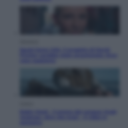
Televisione
Squid Game USA, il progetto di David
Fincher sarebbe stato accantonato. Ecco
cosa sappiamo
Cinema
Robin Hood – Il prezzo del sangue: Hugh
Jackman, altro che eroe! – Il video in
esclusiva