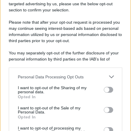
targeted advertising by us, please use the below opt-out
section to confirm your selection.
Please note that after your opt-out request is processed you
may continue seeing interest-based ads based on personal
information utilized by us or personal information disclosed to
third parties prior to your opt-out.
You may separately opt-out of the further disclosure of your
personal information by third parties on the IAB’s list of
downstream participants.
Personal Data Processing Opt Outs
This information may also be disclosed by us to third parties
on the IAB’s List of Downstream Participants that may further
I want to opt-out of the Sharing of my
disclose it to other third parties.
personal data.
Opted In
Please note that this website/app uses one or more Google
services and may gather and store information including but
I want to opt-out of the Sale of my
Personal Data.
not limited to your visit or usage behaviour. You may click to
Opted In
grant or deny consent to Google and its third-party tags to
use your data for below specified purposes in below Google
I want to opt-out of processing my
consent section.