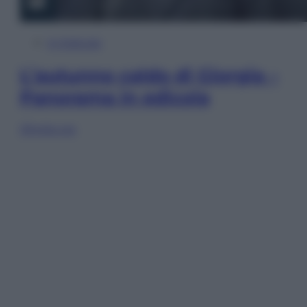
In Edicola
L’autunno caldo di Giorgia –
Panorama in edicola
Sfoglia ora