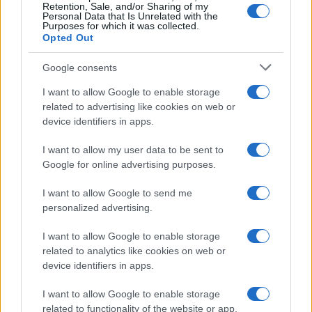
Retention, Sale, and/or Sharing of my
Personal Data that Is Unrelated with the
Purposes for which it was collected.
Opted Out
Google consents
I want to allow Google to enable storage
related to advertising like cookies on web or
device identifiers in apps.
I want to allow my user data to be sent to
Google for online advertising purposes.
I want to allow Google to send me
personalized advertising.
I want to allow Google to enable storage
related to analytics like cookies on web or
device identifiers in apps.
I want to allow Google to enable storage
related to functionality of the website or app.