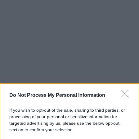
Do Not Process My Personal Information
If you wish to opt-out of the sale, sharing to third parties, or
processing of your personal or sensitive information for
targeted advertising by us, please use the below opt-out
section to confirm your selection.