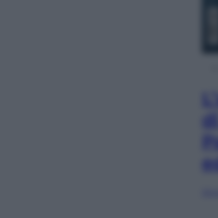
L
d
P
e
Sfog