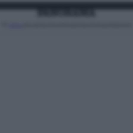
Attualità
Lifestyle
Moda
Video
Podcast
Abbonati
MENU