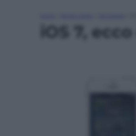
Home
»
Tempo Libero
»
Tecnologia
»
iO
iOS 7, ecco