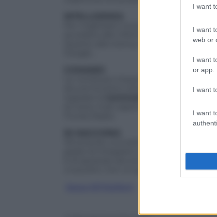
I want 
INTELLIGENZA
Per migliorare il suo bagaglio culturale e 
I want t
accedere alle informazioni dell’enciclo
web or d
Quanto alla ricerca, Apple ha optato per
Google…
I want t
COMANDI
or app.
Le novità più importanti sono da ricercar
alcune funzioni utili per la ricerca e il c
I want t
regolare la
luminosità del display
, att
di voice-mail, sapere cosa dicono le pe
I want t
iTunes Radio.
authenti
IN MACCHINA
Sfruttando una serie di collaborazioni con 
grado di integrarsi in modo più profondo
è di spostare alcune funzioni chiave (a
cruscotto. Con un guadagno in termini d
Segui @TritaTech