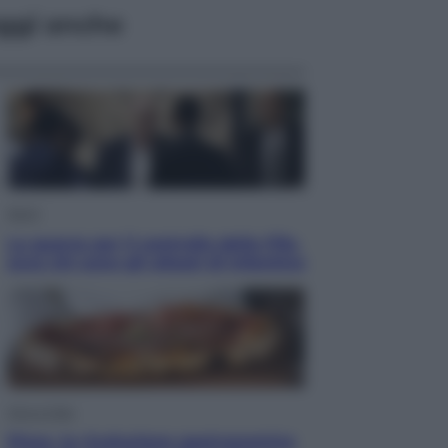
ggi anche
Sport
La guerra per il controllo della Fifa,
ecco chi sono gli alleati di Infantino
Vino e Cibo
Pizza, la rivoluzione gastronomica