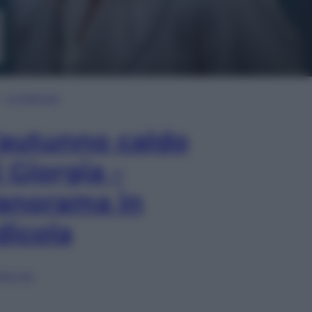
In Edicola
’autunno caldo
i Giorgia –
anorama in
dicola
lia ora