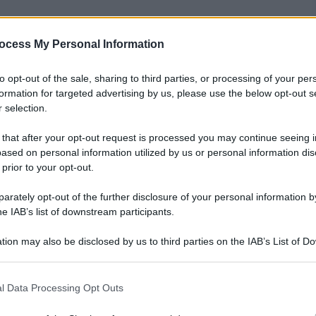
ocess My Personal Information
nti preferite
to opt-out of the sale, sharing to third parties, or processing of your per
ista delle funzioni attivabili vocalmente.
formation for targeted advertising by us, please use the below opt-out s
 selection.
irtuale di Apple con l’avvento del nuovo
iPad e iPod Touch
 that after your opt-out request is processed you may continue seeing i
ased on personal information utilized by us or personal information dis
 prior to your opt-out.
rately opt-out of the further disclosure of your personal information by
he IAB’s list of downstream participants.
tion may also be disclosed by us to third parties on the IAB’s List of 
 that may further disclose it to other third parties.
 that this website/app uses one or more Google services and may gath
l Data Processing Opt Outs
including but not limited to your visit or usage behaviour. You may click 
 to Google and its third-party tags to use your data for below specifi