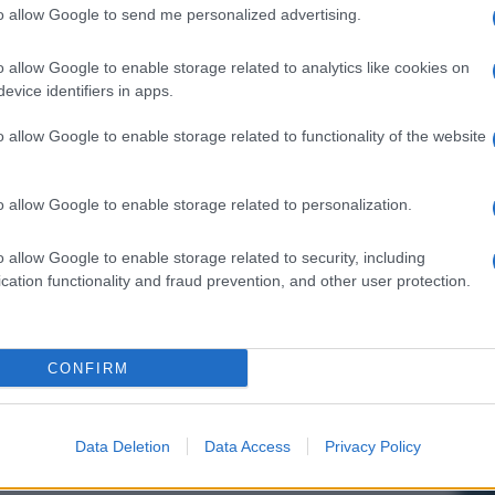
to allow Google to send me personalized advertising.
il livello di pertinenza delle risposte, Siri può ora
o allow Google to enable storage related to analytics like cookies on
pedia più grande del Web, quella di
Wikipedia
.
evice identifiers in apps.
 Bing, il motore di Microsoft. Per buona pace di
o allow Google to enable storage related to functionality of the website
e nella lista di comandi vocali, che si arricchisce di
ontrollo a mani libere. È possibile, ad esempio,
o allow Google to enable storage related to personalization.
ivare o disattivare il Bluetooth, accedere alla casella
rsone seguite su
Twitter
o selezionare le tracce di
o allow Google to enable storage related to security, including
cation functionality and fraud prevention, and other user protection.
i principali costruttori automobilistici, Siri sarà in
 con l’elettronica e i comandi a bordo auto. L’idea
d esempio le
mappe
) dal display dell’iPhone al
CONFIRM
i sicurezza e batteria.
Data Deletion
Data Access
Privacy Policy