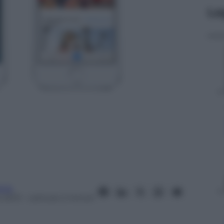
Le
nia
 2013
– Lettura: 2 minuti