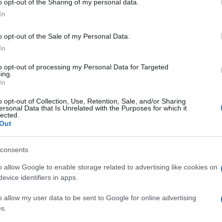
o opt-out of the Sharing of my personal data.
ogle consent section.
In
o opt-out of the Sale of my Personal Data.
In
ivo di iOS 7
Siri
esce dalla fase sperimentale ed
te vocale di apple, lanciato nel 2011, è ora uno dei
to opt-out of processing my Personal Data for Targeted
ing.
e, come si può vedere dalla nuova
pagina ufficiale
In
 sparita la denominazione “beta”.
iOS 7 è un servizio diverso, più ricco grazie all’ingresso
o opt-out of Collection, Use, Retention, Sale, and/or Sharing
ersonal Data that Is Unrelated with the Purposes for which it
endere il raggio d’azione del sistema. Ecco cosa
lected.
Out
l sistema operativo si ripercuote ovviamente anche
consents
o riverniciato per essere armonico con il nuovo
o allow Google to enable storage related to advertising like cookies on
evice identifiers in apps.
so” dell’assistente. Su iOS 7 in pratica si può
o allow my user data to be sent to Google for online advertising
maschile o femminile
. L’opzione sarà disponibile
s.
cese e tedesco, ma l’obiettivo è di ampliare la