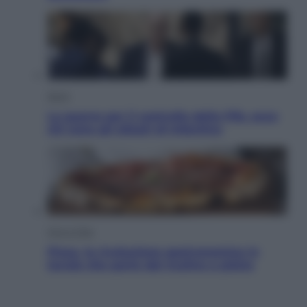
Sport
La guerra per il controllo della Fifa, ecco
chi sono gli alleati di Infantino
Vino e Cibo
Pizza, la rivoluzione gastronomica in
tavola che parte dal mulino a pietra