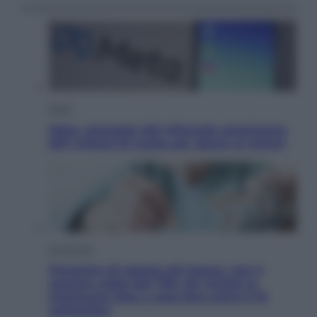
Esteri
Meta, stangata dal tribunale americano:
567 milioni di multa per danni ai minori
Economia
Pensione di agosto più bassa, non è
sempre colpa del 730: chi rischia la
trattenuta Inps e cosa fare entro il 15
settembre