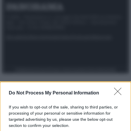
© 2025 – Panorama s.r.l. (Gruppo Società Editrice Italiana
spa) – Via Vittor Pisani 28, 20124 Milano – riproduzione
riservata – P.IVA 10518230965
Attualità
Lifestyle
Moda
Video
Podcast
Abbonati
Preferenze Privacy
Privacy Policy
Cookie Policy
Note legali
Do Not Process My Personal Information
If you wish to opt-out of the sale, sharing to third parties, or
processing of your personal or sensitive information for
targeted advertising by us, please use the below opt-out
section to confirm your selection.