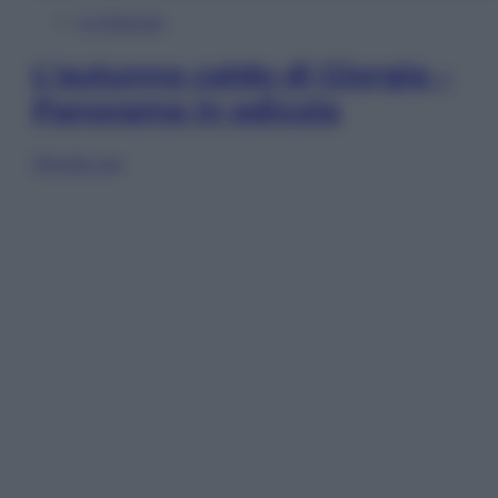
In Edicola
L’autunno caldo di Giorgia –
Panorama in edicola
Sfoglia ora