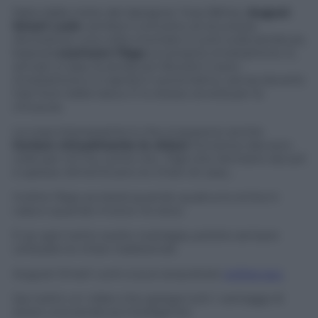
Nata dalla mete del designer Yves Béhar,
August
Smart Lock
cambia il concetto di sicurezza
domestica: una volta montato il Lock sulla serratura,
basterà
scaricare l’App
sul proprio smartphone. E,
arrivati a casa, la serratura rileverà il vosro
smartphone e si aprirà in automatico, senza doverlo
tirar fuori dalla tasca. E lo stesso avverà per la
chiusura.
La cosa interessante è che si possono anche
inviare virtualmente le chiavi
: funzione davvero
utile per chi ha, come me, i figli che rientrano da soli
e spesso dimenticano le chiavi di casa…
Inoltre l’App avviserà quando qualcuno entra in
casa e quando invece ne esce.
E se ogni tanto avete nostalgia, potete sempre
utilizzare le chiavi tradizionali.
August Smart Lock si può acquistare
online qui.
Qui sotto un video che spiega tutti i vantaggi di
avere una serratura intelligente: