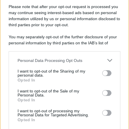
Please note that after your opt-out request is processed you
may continue seeing interest-based ads based on personal
information utilized by us or personal information disclosed to
third parties prior to your opt-out.
You may separately opt-out of the further disclosure of your
personal information by third parties on the IAB’s list of
downstream participants.
Personal Data Processing Opt Outs
This information may also be disclosed by us to third parties
on the IAB’s List of Downstream Participants that may further
I want to opt-out of the Sharing of my
disclose it to other third parties.
personal data.
Opted In
Please note that this website/app uses one or more Google
services and may gather and store information including but
I want to opt-out of the Sale of my
Personal Data.
not limited to your visit or usage behaviour. You may click to
Opted In
grant or deny consent to Google and its third-party tags to
use your data for below specified purposes in below Google
I want to opt-out of processing my
consent section.
Personal Data for Targeted Advertising.
Opted In