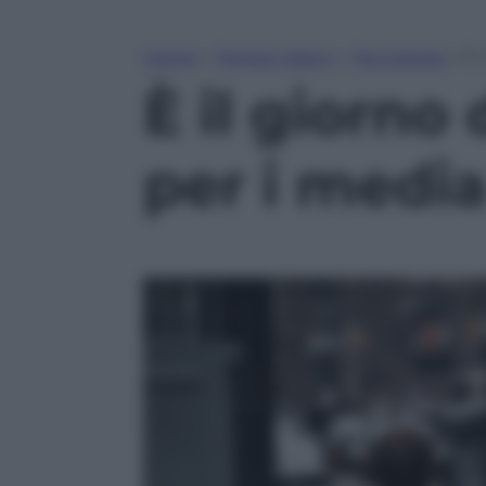
Home
»
Tempo Libero
»
Tecnologia
»
È 
È il giorno
per i medi