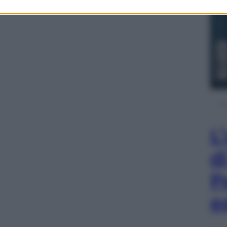
L
d
P
e