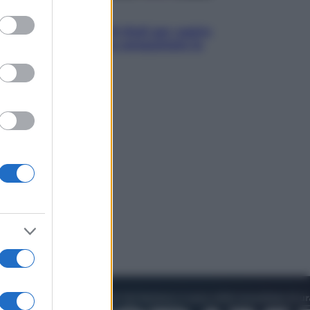
to grant or
Televisione
ed purposes
Estate da anime: 10 titoli per capire
il fenomeno che ha conquistato la
cultura pop