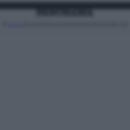
Attualità
Lifestyle
Moda
Video
Podcast
Abbonati
MENU