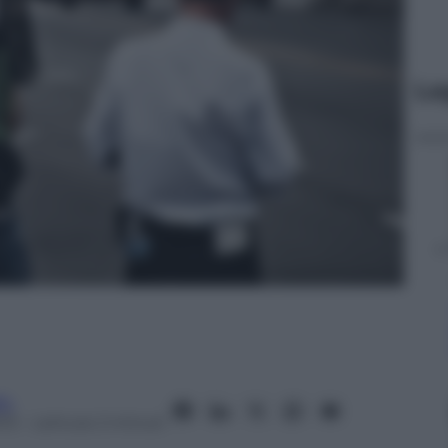
Le
fo
013
– Lettura: 2 minuti