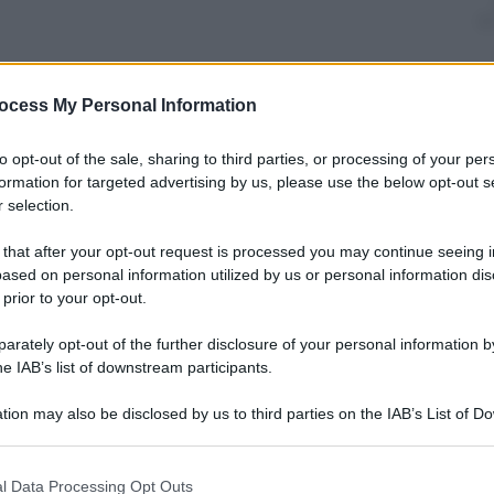
ocess My Personal Information
nti preferite
to opt-out of the sale, sharing to third parties, or processing of your per
 dal compianto Aaron Swartz e promossa
formation for targeted advertising by us, please use the below opt-out s
ion. Mai più pericoli per i giornalisti
 selection.
 gole profonde
 that after your opt-out request is processed you may continue seeing i
ased on personal information utilized by us or personal information dis
 prior to your opt-out.
rately opt-out of the further disclosure of your personal information by
he IAB’s list of downstream participants.
tion may also be disclosed by us to third parties on the IAB’s List of 
 that may further disclose it to other third parties.
 that this website/app uses one or more Google services and may gath
l Data Processing Opt Outs