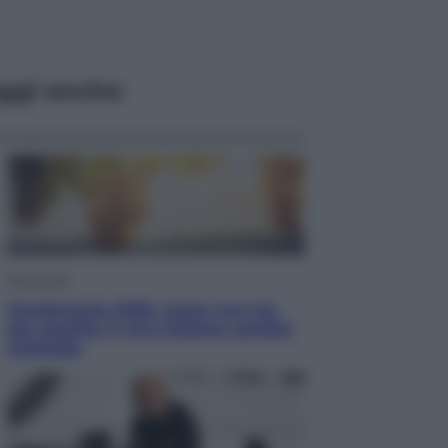
ggi anche
Economia
Vendemmia 2026, meno uva ma
più qualità: il vino italiano cambia
strategia