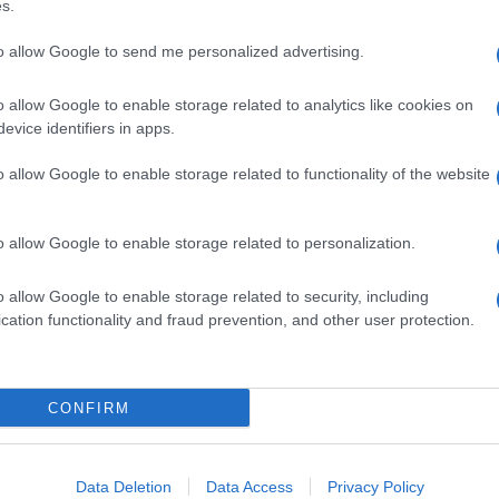
s.
urezza su server nascosti, proprio come quelli
sere trovati (
ad esempio Silk Road
). In questo
to allow Google to send me personalized advertising.
server sicuro, scaricare i documenti e scambiare
noscerne il nome o altri dati sensibili. “
In sostanza
dulo “Contattaci” presente su molti siti web
” – si
o allow Google to enable storage related to analytics like cookies on
evice identifiers in apps.
ks
all’interno dei processi produttivi di una testata
o allow Google to enable storage related to functionality of the website
erienze sono quelle del
Wall Street Journal
e di
ticati per difetti tecnici e giuridici. Il caso di
zia bulgara
Bivol
che con le informazioni inviate
o allow Google to enable storage related to personalization.
e dimissioni del primo ministro
Boyko Borisov
il 20
o allow Google to enable storage related to security, including
cation functionality and fraud prevention, and other user protection.
CONFIRM
Data Deletion
Data Access
Privacy Policy