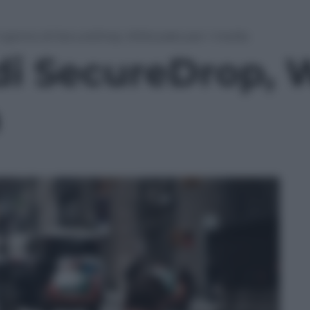
il giorno di SecureDrop, WikiLeaks per i media
 di SecureDrop,
a