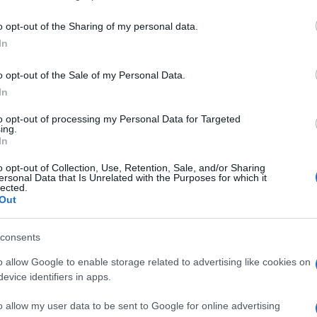
including but not limited to your visit or usage behaviour. You may click 
 to Google and its third-party tags to use your data for below specifi
o opt-out of the Sharing of my personal data.
ogle consent section.
In
o opt-out of the Sale of my Personal Data.
tz
, uno dei principali attivisti della rete. A
In
oro per rendere internet un luogo più sicuro nello
 viene lanciato ufficialmente il progetto
to opt-out of processing my Personal Data for Targeted
ing.
 è stata sviluppata da Swartz in collaborazione
In
 Poulsen
che ne aveva raccolto il carico dopo la
en nel suo lavoro si è fatta avanti la
Freedom of
o opt-out of Collection, Use, Retention, Sale, and/or Sharing
to da alcuni membri della no-profit
Electronic
ersonal Data that Is Unrelated with the Purposes for which it
lected.
Out
i due esperti nel settore della sicurezza come
Bruce
no contribuito allo sviluppo di Strongbox, la
era dal
New Yorker
. SecureDrop non si discosta
consents
i utenti a cui si rivolge. A differenza della prima,
nvio di materiale al giornale da parte dei lettori,
o allow Google to enable storage related to advertising like cookies on
apporti con fonti e gole profonde in maniera più
evice identifiers in apps.
o allow my user data to be sent to Google for online advertising
ser per navigare in anonimo sul web, per consentire