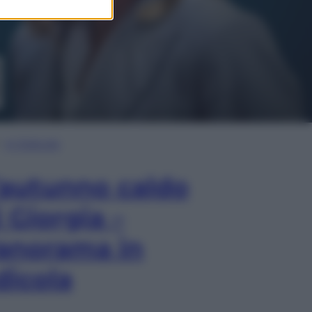
In Edicola
’autunno caldo
i Giorgia –
anorama in
dicola