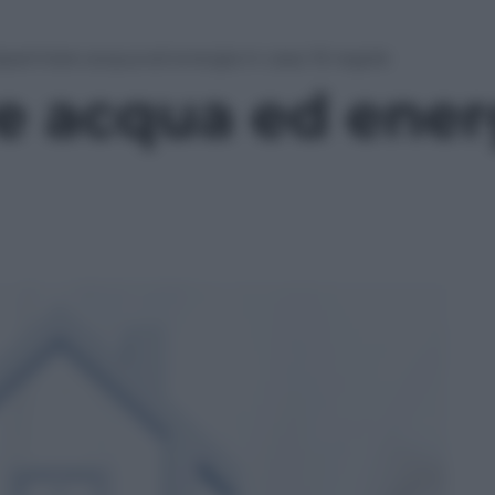
sparmiare acqua ed energia in casa: 16 regole
e acqua ed energ