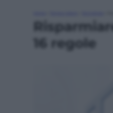
Home
»
Tempo Libero
»
Tecnologia
»
Ri
Risparmiar
16 regole