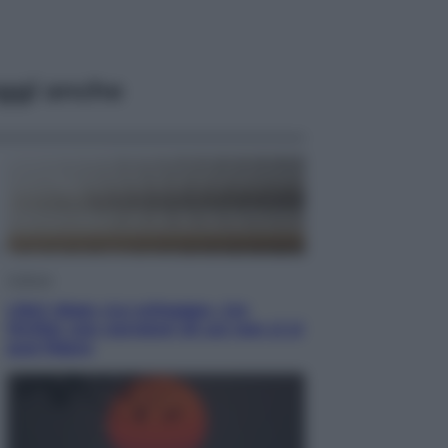
ggi anche
Cultura
Libri: dopo «Le schegge», tre
thriller con narratori di cui non ci si
può fidare