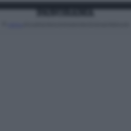
Attualità
Lifestyle
Moda
Video
Podcast
Abbonati
MENU