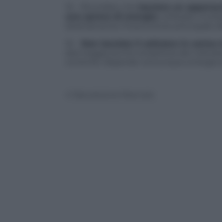
15 – Ricordate che
lasciare un apparecc
uno spreco di energia:
utilizzate multi
direttamente l’interruttore principale 
16 –
Non lasciate il cellulare in carica 
danneggia anche la batteria del cellular
corrente: disperde comunque energia anc
© Riproduzione Riservata