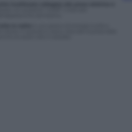
hio inutilizzato collegato alla presa elettrica è
prese con pulsante “on/off” o staccate
dell’apparecchio domestico.
tutta la notte:
è uno spreco di energia inutile e
e stesso. E quando è carico, staccate la presa dalla
he se avete tolto il cellulare.