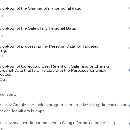
 to Google and its third-party tags to use your data for below specifi
o opt-out of the Sharing of my personal data.
ogle consent section.
In
o opt-out of the Sale of my Personal Data.
In
to opt-out of processing my Personal Data for Targeted
vita quotidiana. E il risparmio è assicurato:
ing.
In
quistare quelli più efficienti dal punto di vista
to, ma il vantaggio nel tempo, in termini di
o opt-out of Collection, Use, Retention, Sale, and/or Sharing
agherà. Oltre a inquinare meno.
ersonal Data that Is Unrelated with the Purposes for which it
lected.
Out
stoviglie di buona qualità funzionano al massimo del
 dose indicata nelle confezioni. E si rovinano
consents
a pieno carico,
evitando altissime temperature e
o allow Google to enable storage related to advertising like cookies on
 fasce orarie di minor consumo (le ore notturne sono
evice identifiers in apps.
e che il tasto mezzo carico fa risparmiare circa un
izzereste a carico pieno?
o allow my user data to be sent to Google for online advertising
 lavastoviglie di ultima generazione utilizzano
s.