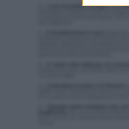
10 –
L’uso di prodotti biologici e la s
all’ossigeno migliora l’impatto ecologi
conseguenze sulla nostra salute, come il
loro ingestione
11 –
Il riscaldamento in casa:
impostate 
temperatura ideale per gli ambienti dome
possiamo abbassare la temperatura di tre
volta che aumentiamo la temperatura d
gravano poi sulla nostra bolletta.
12 –
E’ molto utile utilizzare un crono
programma orario così da far calare la
una certa soglia.
13 –
Controllate le porte e le finestre,
a
spifferi d’aria. L’isolamento termico è i
che in base a esso si assegnano le classi
14 –
Quando volete cambiare aria, non 
lunghissimi.
Per una corretta areazione
pochi minuti. Un ricambio d’aria complet
minuti.