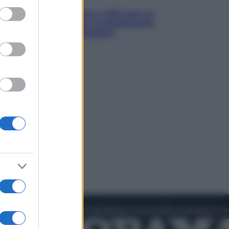
ed purposes
Bonus caregiver, fino a 400 euro al
mese: quando parte la piattaforma
INPS e chi può richiederlo