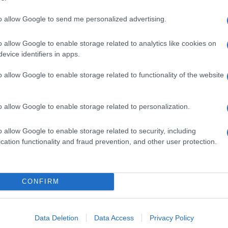
o: molto meno di quella che usereste per lavarli a
cqua corrente, si consumano in media 20 litri di
to allow Google to send me personalized advertising.
o per disinfettare la biancheria dagli acari, dunque
o allow Google to enable storage related to analytics like cookies on
li altri casi
temperature intorno ai 50-60°C sono
evice identifiers in apps.
 di più i tessuti.
o allow Google to enable storage related to functionality of the website
ore con il serbatoio ad acqua
perché permette di
 lo stiro, che inquinano e di cui si può fare a meno.
o allow Google to enable storage related to personalization.
tate un soffione ventilato che introduce aria
ndo la pressione alta ma riducendo il quantitativo
o allow Google to enable storage related to security, including
cation functionality and fraud prevention, and other user protection.
uando si tenta di miscelare acqua calda e
ida. Installare i miscelatori d’acqua ai rubinetti
do la temperatura desiderata più velocemente.
le consuma quasi 10 litri a ogni scarico
e non
CONFIRM
 necessaria. Esistono vaschette a erogazione
ulsante: è stato stimato che se gli scarichi dei
e di 9, il consumo domestico di acqua diminuirebbe
Data Deletion
Data Access
Privacy Policy