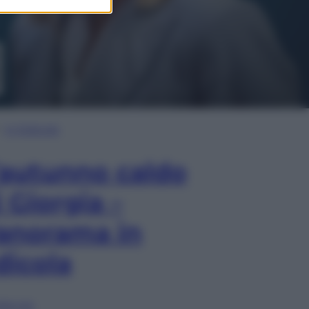
In Edicola
’autunno caldo
i Giorgia –
anorama in
dicola
lia ora