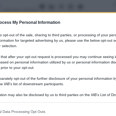
a
– Lettura: 4 minuti
ocess My Personal Information
to opt-out of the sale, sharing to third parties, or processing of your per
nti preferite
formation for targeted advertising by us, please use the below opt-out s
 selection.
o ai piccoli gesti quotidiani: lo sapevate
mbiente ma anche al portafoglio? Ecco
 that after your opt-out request is processed you may continue seeing i
ased on personal information utilized by us or personal information dis
gia in casa. In 16 mosse
 prior to your opt-out.
rately opt-out of the further disclosure of your personal information by
he IAB’s list of downstream participants.
tion may also be disclosed by us to third parties on the IAB’s List of 
 that may further disclose it to other third parties.
 that this website/app uses one or more Google services and may gath
l Data Processing Opt Outs
including but not limited to your visit or usage behaviour. You may click 