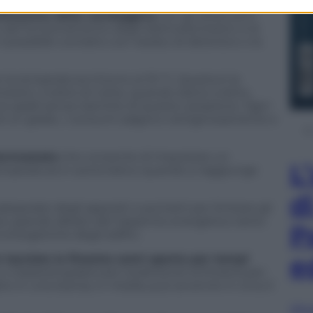
ostituzione della candeggina
con gli sbiancanti
co del funzionamento degli elettrodomestici e le
 possibile contatto con residui di detersivo o la
la temperatura intorno ai 19 °C. Questa è la
stici, inoltre di notte, quando siamo a letto,
 gradi senza risentire di questa variazione. Ogni
i un grado, i consumi salgono vertiginosamente e
termostato
che consente di impostare un
L
 temperatura in automatico quando si raggiunge
d
doperate degli appositi cuscinetti per limitare gli
l più grande alleato del risparmio energetico tanto
P
 energetiche degli edifici.
e
lasciate la finestra semi aperta per tempi
 vi basterà spalancare totalmente la finestra per
o in una stanza, in media, può avvenire in circa 3
Sfog