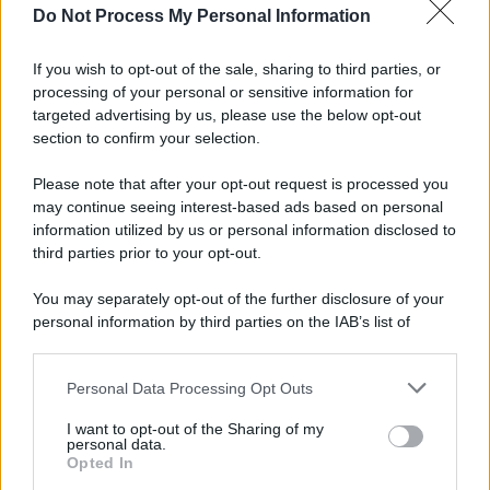
Do Not Process My Personal Information
If you wish to opt-out of the sale, sharing to third parties, or
processing of your personal or sensitive information for
targeted advertising by us, please use the below opt-out
section to confirm your selection.
Please note that after your opt-out request is processed you
may continue seeing interest-based ads based on personal
information utilized by us or personal information disclosed to
third parties prior to your opt-out.
You may separately opt-out of the further disclosure of your
personal information by third parties on the IAB’s list of
downstream participants.
Personal Data Processing Opt Outs
This information may also be disclosed by us to third parties
on the IAB’s List of Downstream Participants that may further
I want to opt-out of the Sharing of my
disclose it to other third parties.
personal data.
Opted In
Please note that this website/app uses one or more Google