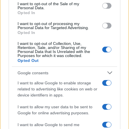
services and may gather and store information including but
I want to opt-out of the Sale of my
Personal Data.
not limited to your visit or usage behaviour. You may click to
Opted In
grant or deny consent to Google and its third-party tags to
use your data for below specified purposes in below Google
I want to opt-out of processing my
consent section.
Personal Data for Targeted Advertising.
Opted In
I want to opt-out of Collection, Use,
Retention, Sale, and/or Sharing of my
Personal Data that Is Unrelated with the
Purposes for which it was collected.
Opted Out
Google consents
I want to allow Google to enable storage
related to advertising like cookies on web or
device identifiers in apps.
I want to allow my user data to be sent to
Google for online advertising purposes.
I want to allow Google to send me