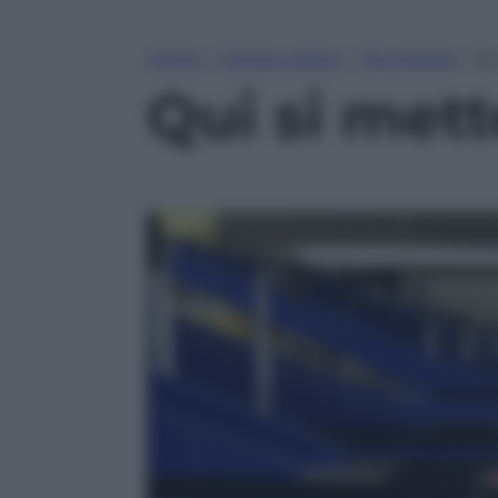
Home
»
Tempo Libero
»
Tecnologia
»
Qu
Qui si mett