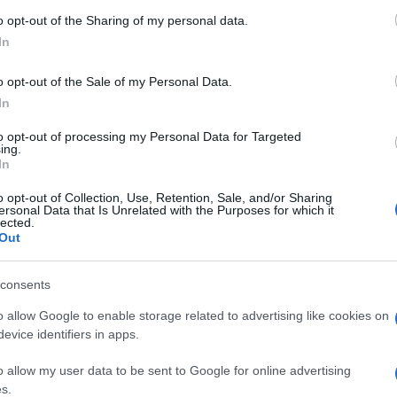
 di 80 mila metri quadrati è il più grande
 to Google and its third-party tags to use your data for below specifi
o opt-out of the Sharing of my personal data.
ogle consent section.
In
o opt-out of the Sale of my Personal Data.
In
to opt-out of processing my Personal Data for Targeted
ing.
In
o opt-out of Collection, Use, Retention, Sale, and/or Sharing
ersonal Data that Is Unrelated with the Purposes for which it
lected.
Out
consents
o allow Google to enable storage related to advertising like cookies on
evice identifiers in apps.
o allow my user data to be sent to Google for online advertising
s.
virano sulle trasparenze della luce accanto ai 174