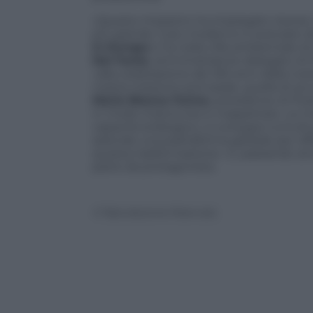
«Questo impianto ha impiegato risorse, te
più grande, il più moderno e avanzato da
in Europa
e ha nella cifra ambientale d
Del Fante
, amministratore delegato di
«alla celebrazione dei 160 anni dalla no
nostra missione principale, quella di a
Maria Bianca Farina
, presidente di Pos
in modo improvviso e inaspettato. Le imp
capacità strategica. Lo sviluppo tumult
aziende una piattaforma globale per offr
questa trasformazione». E, passando an
parte da protagonista.
© Riproduzione Riservata