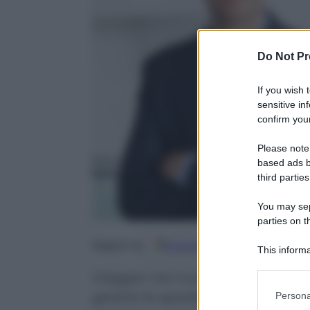
Do Not Pr
If you wish 
sensitive in
confirm your
Please note
based ads b
third parties
You may sepa
parties on t
Google
Discover
Fo
Seguici su
This informa
Participants
Viaggio nel nuovo centro aperto
Please note
gestire le spedizioni degli acqui
Persona
information 