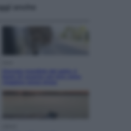
ggi anche
Viaggi
Giornata mondiale del gatto, è
boom di vacanze con loro: come
viaggiare senza stress
Lifestyle