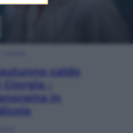
In Edicola
’autunno caldo
i Giorgia –
anorama in
dicola
lia ora