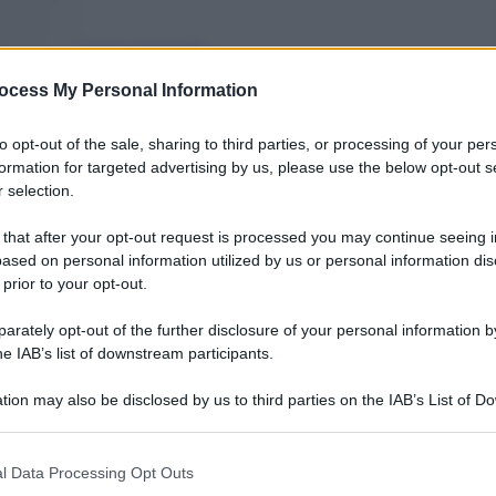
Marco Morello
23 Giugno 2021
–
ocess My Personal Information
Lettura: 4 minuti
to opt-out of the sale, sharing to third parties, or processing of your per
formation for targeted advertising by us, please use the below opt-out s
 selection.
 that after your opt-out request is processed you may continue seeing i
ased on personal information utilized by us or personal information dis
 prior to your opt-out.
rately opt-out of the further disclosure of your personal information by
he IAB’s list of downstream participants.
nti preferite
tion may also be disclosed by us to third parties on the IAB’s List of 
 that may further disclose it to other third parties.
 da Poste Italiane vicino Milano per
 that this website/app uses one or more Google services and may gath
sti online. Smista fino a 300 mila pacchi
l Data Processing Opt Outs
including but not limited to your visit or usage behaviour. You may click 