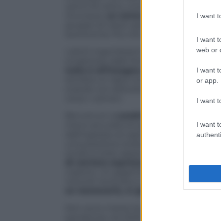
varchi di carico, una simmetria di apertu
Ovunque,
un senso di ordine e tecnol
I want 
gruppo di robot operosi che si guidano da
autonomia. Più che intelligenza artificiale
I want t
web or d
I plichi ingombranti (qui si ragiona per ta
lunghezza, dalle forme oblunghe o biz
tutto è all’insegna della cura, dei guan
I want t
sembra un tapis roulant infinito che corr
or app.
scatole con delicatezza, evitando di scuot
verso i camion.
I want t
Benvenuti a
Landriano, in provincia d
meno accurata di quello che sembri. Sia
I want t
dall’ingresso al capoluogo lombardo,
a 
authenti
una posizione strategica per servire il N
snodo è stato appena inaugurato da Pos
di corriere espresso più grande d’Itali
coperto. Un gigantismo di spazi che si t
rotondi: tra buste e colossi incartati, si 
se necessario, si giunge a picchi di 3
Non sono manie di grandezza, ma una ris
pandemia: nel 2020, il giro d’affari degli