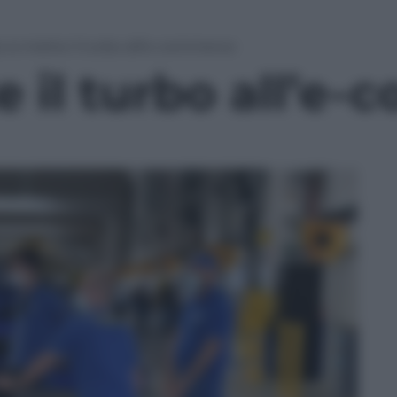
i si mette il turbo all’e-commerce
e il turbo all’e