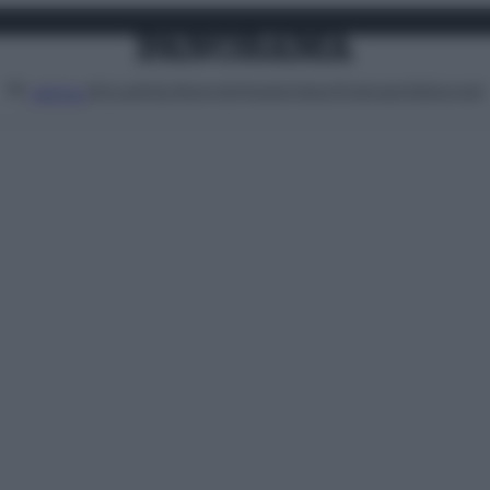
Attualità
Lifestyle
Moda
Video
Podcast
Abbonati
MENU