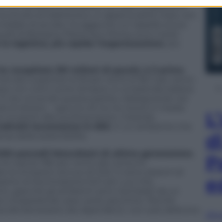
 E chi compra un prodotto sul web, si aspetta di
ha intuito la traiettoria e, in appena sette mesi, con
nnellate di acciaio, ha aggiunto un tassello al suo
 quelli di Bologna, Piacenza e Roma, ecco il polo
la logistica, più rapida l’organizzazione
, più
ha recapitato 210 milioni di pacchi, è il primo
rcato superiore al 35 per cento (il 36,7 per cento
i peso con nomi come Amazon, è un’azienda italiana
 E sta vincendo questa partita, ridisegnando nel
do le lettere – ognuno di noi ne riceve in media
L
 incarichi alla sua forza lavoro. Creando
indiretti lavoreranno in 600
, in un ambiente che
d
nza della sostenibilità.
500 pannelli fotovoltaici di ultima generazione
,
P
 di coprire l’80 per cento dei consumi
te le emissioni annue di CO2. Ci sono sistemi di
e
ianto di illuminazione full Led. Luci che,
, giacché gli ambienti sono rischiarati da un
te ciclopedonali, aree verdi, panchine. Perché
ura del benessere dei dipendenti, non solo della loro
Sfog