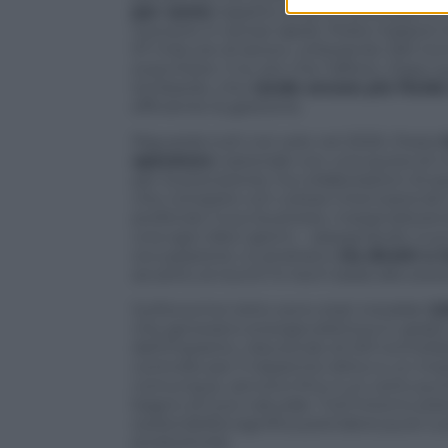
per cento
rispetto all’anno precedente.
riceverlo in tempi rapidi. Poste Italiane 
57 mila ore di lavoro, utilizzando 330 to
scacchiere. Il re, più che l’alfiere. Dopo
lombardo, che
rende ancora più fluida 
efficiente la gestione.
Riguarda tutti noi: solo nel 2020, Poste
operatore
nazionale con una quota di me
per la precisione), ha collaborazioni d
che compete con colossi internazionali.
profondo il suo business, marginalizzan
una ogni dieci giorni – assegnando nuovi
occupazione: a Landriano
tra diretti e 
accanto ai tocchi hi-tech bada alla sosta
Sull’enorme tetto sono stati installati
2.
che generano energia elettrica in grado
dell’impianto, riducendo di 210 tonnella
controllo per il risparmio idrico e un imp
comunque, servono fino a un certo punto
bagno di luce naturale. Tutt’intorno pis
sostenibilità significa prendersi pure c
produttività.