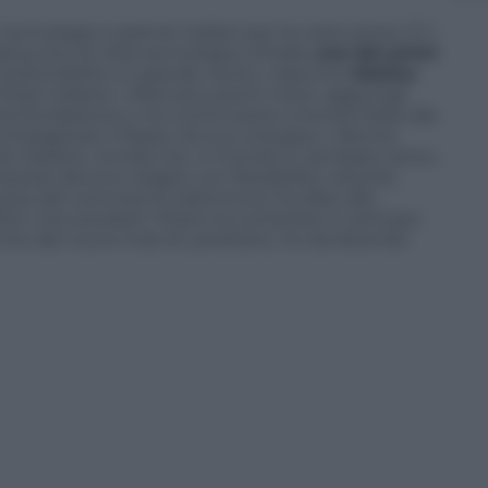
cnologie e partner italiani per la costruzione. È il
l punto di vista tecnologico d’Italia,
uno dei primi
i sostenibilità un grande vanto» riassume
Matteo
 Poste Italiane. «Mancano pochi mesi» aggiunge
stra fondazione e noi continuiamo a tenere fede alla
ccompagnare il Paese nel suo sviluppo». Mentre
te Italiane, ricorda che «il mondo è cambiato tanto,
rese devono reagire con flessibilità, velocità,
uoso del commercio elettronico ha dato alle
ire i loro prodotti. Poste ha compreso in anticipo
che dal nuovo hub di Landriano, ne sta facendo