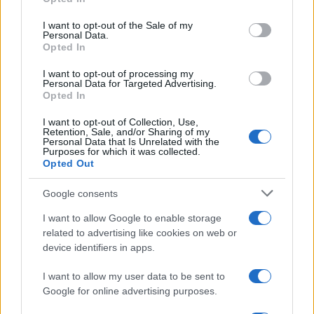
Please note that this website/app uses one or more Google
services and may gather and store information including but
I want to opt-out of the Sale of my
Personal Data.
not limited to your visit or usage behaviour. You may click to
Opted In
grant or deny consent to Google and its third-party tags to
use your data for below specified purposes in below Google
I want to opt-out of processing my
consent section.
Personal Data for Targeted Advertising.
Opted In
I want to opt-out of Collection, Use,
Retention, Sale, and/or Sharing of my
Personal Data that Is Unrelated with the
Purposes for which it was collected.
Opted Out
Google consents
I want to allow Google to enable storage
related to advertising like cookies on web or
device identifiers in apps.
I want to allow my user data to be sent to
Google for online advertising purposes.