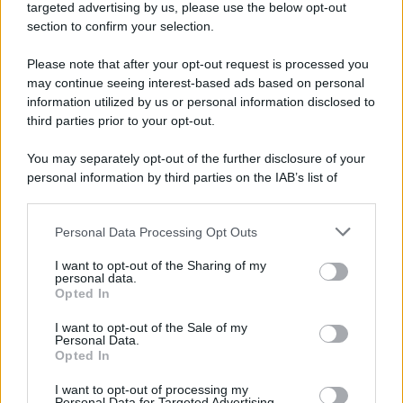
targeted advertising by us, please use the below opt-out
section to confirm your selection.
Please note that after your opt-out request is processed you
may continue seeing interest-based ads based on personal
information utilized by us or personal information disclosed to
third parties prior to your opt-out.
You may separately opt-out of the further disclosure of your
personal information by third parties on the IAB’s list of
downstream participants.
Personal Data Processing Opt Outs
This information may also be disclosed by us to third parties
on the IAB’s List of Downstream Participants that may further
I want to opt-out of the Sharing of my
disclose it to other third parties.
personal data.
Opted In
Please note that this website/app uses one or more Google
services and may gather and store information including but
I want to opt-out of the Sale of my
Personal Data.
not limited to your visit or usage behaviour. You may click to
Opted In
grant or deny consent to Google and its third-party tags to
use your data for below specified purposes in below Google
I want to opt-out of processing my
consent section.
Personal Data for Targeted Advertising.