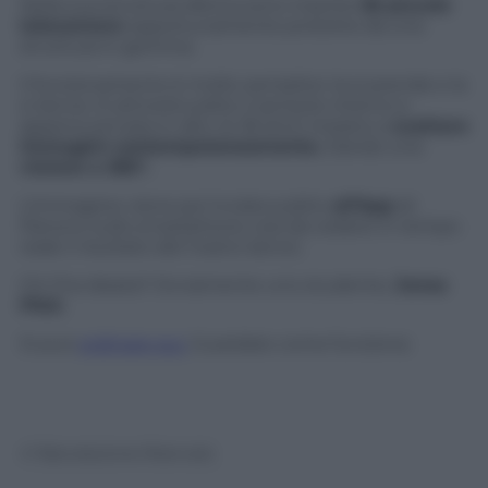
Nella sua struttura sferica sono inserite
36 piccole
telecamere
opportunamente protette da una
struttura in gomma.
Il funzionamento è molto semplice: la si prende e la
si lancia. Si attiverà subito il sensore interno e
appena arrivata in alto, le 36 lenti iniziano a
scattare
immagini contemporaneamente.
Dando una
visione a 360°.
L’immagine viene poi inviata subito
all’App
di
Panono sullo smartphone così da vedere in tempo
reale il risultato del nostro lancio.
Chi l’ha ideata? Ovviamente uno studente,
Jonas
Pfeil.
Si può
ordinare qui.
Guardate come funziona:
© Riproduzione Riservata