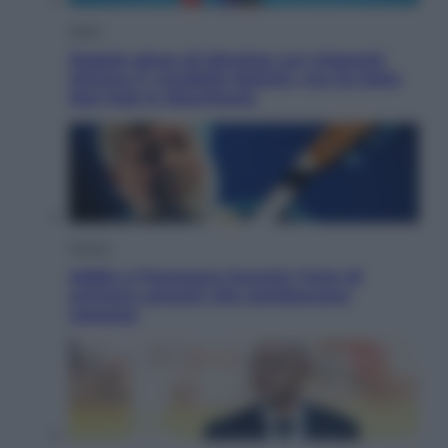
Esteri
Doppio gioco di Sánchez sui migranti:
attacca il «modello Meloni» ma ha fatto
due hub in Mauritania
Musica
Addio a Francesco Guccini: l’arte di
scrivere canzoni che sembravano
romanzi