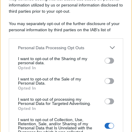
information utilized by us or personal information disclosed to
third parties prior to your opt-out.
You may separately opt-out of the further disclosure of your
personal information by third parties on the IAB’s list of
downstream participants.
Personal Data Processing Opt Outs
This information may also be disclosed by us to third parties
on the IAB’s List of Downstream Participants that may further
I want to opt-out of the Sharing of my
disclose it to other third parties.
personal data.
Opted In
Please note that this website/app uses one or more Google
services and may gather and store information including but
I want to opt-out of the Sale of my
Personal Data.
not limited to your visit or usage behaviour. You may click to
Opted In
grant or deny consent to Google and its third-party tags to
use your data for below specified purposes in below Google
I want to opt-out of processing my
consent section.
Personal Data for Targeted Advertising.
Opted In
I want to opt-out of Collection, Use,
Retention, Sale, and/or Sharing of my
Personal Data that Is Unrelated with the