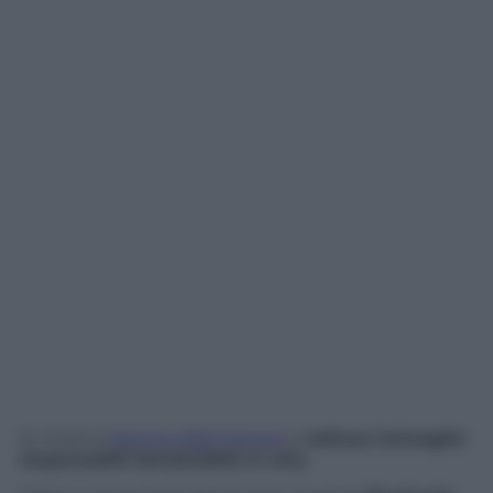
Si chiama
Panono Ball Camera
e
cattura immagini
impensabili lanciandola in aria.