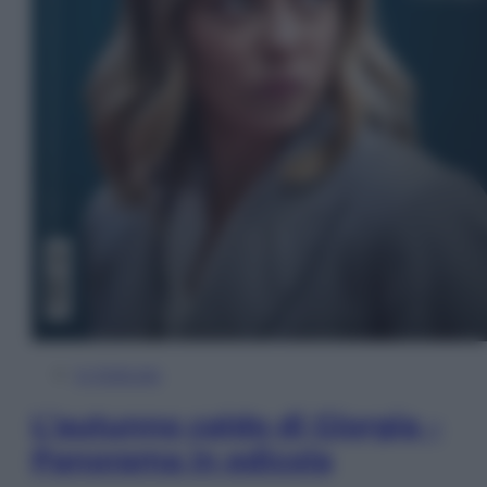
In Edicola
L’autunno caldo di Giorgia –
Panorama in edicola