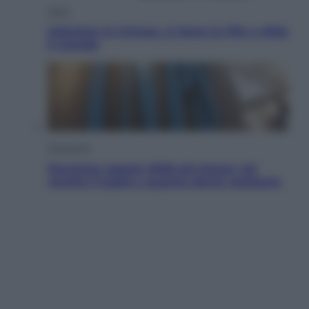
Sport
Infantino in trincea, si tiene la Fifa e sfida
il mondo
Economia
Pensione agosto 2026 più bassa: chi
rischia il taglio e quanto dovrà restituire