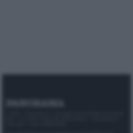
© 2025 – Panorama s.r.l. (Gruppo Società Editrice Italiana
spa) – Via Vittor Pisani 28, 20124 Milano – riproduzione
riservata – P.IVA 10518230965