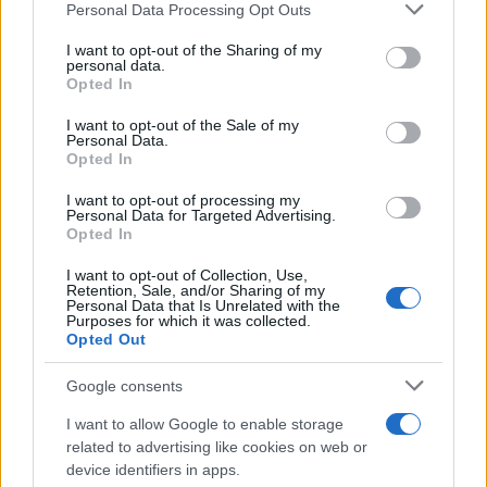
Personal Data Processing Opt Outs
This information may also be disclosed by us to third parties
on the IAB’s List of Downstream Participants that may further
I want to opt-out of the Sharing of my
disclose it to other third parties.
personal data.
Opted In
Please note that this website/app uses one or more Google
services and may gather and store information including but
I want to opt-out of the Sale of my
Personal Data.
not limited to your visit or usage behaviour. You may click to
Opted In
grant or deny consent to Google and its third-party tags to
use your data for below specified purposes in below Google
I want to opt-out of processing my
consent section.
Personal Data for Targeted Advertising.
Opted In
I want to opt-out of Collection, Use,
Retention, Sale, and/or Sharing of my
Personal Data that Is Unrelated with the
Purposes for which it was collected.
Opted Out
Google consents
I want to allow Google to enable storage
related to advertising like cookies on web or
device identifiers in apps.