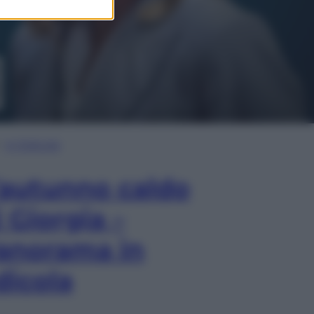
In Edicola
’autunno caldo
i Giorgia –
anorama in
dicola