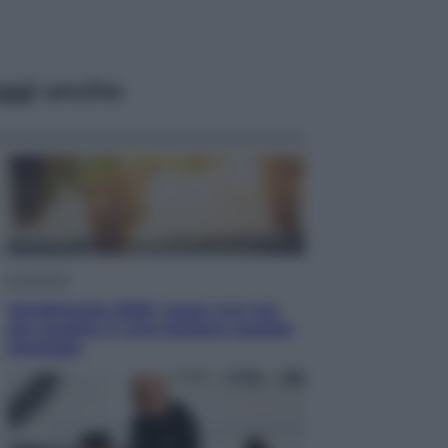
ggi anche
Economia
Vendemmia 2026, meno uva ma
più qualità: il vino italiano cambia
strategia