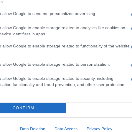
ietà in un comunicato – che gli utenti potranno
s.
amera a qualsiasi device
iOS
o
Android
, così da
alsiasi
social network
, da Facebook a Instagram,
to allow Google to send me personalized advertising.
lo
plus
della nuova D5300, un reflex che si segnala
o allow Google to enable storage related to analytics like cookies on
PS
(per aggiungere automaticamente geotag alle
evice identifiers in apps.
ottico
, il filtro che viene comunemente impiegato
inare il cosiddetto effetto Moiré (a scapito però della
o allow Google to enable storage related to functionality of the website
ikon, la fotocamera offrirà una qualità di
o allow Google to enable storage related to personalization.
camera che punta a conquistarsi le simpatie di tutti
a qualità e prezzo. Sul piatto la casa giapponese
X da 24,2 megapixel
capace di una sensibilità fino
o allow Google to enable storage related to security, including
secondo, un sistema
autofocus intelligente a 39
cation functionality and fraud prevention, and other user protection.
ro), un sensore di misurazione esposimetrica RGB
egistrare
filmati in Full HD
con una frequenza
CONFIRM
dollari
(solo corpo) o di
1399 dollari
nella versione
5-5.6 VR in dotazione.
Data Deletion
Data Access
Privacy Policy