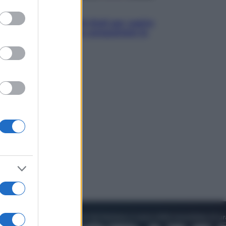
to grant or
Televisione
ed purposes
Estate da anime: 10 titoli per capire
il fenomeno che ha conquistato la
cultura pop