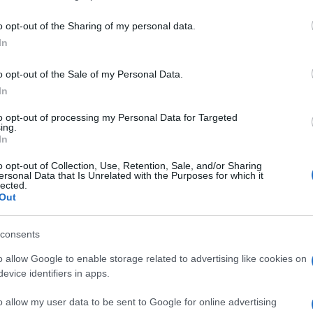
including but not limited to your visit or usage behaviour. You may click 
 to Google and its third-party tags to use your data for below specifi
o opt-out of the Sharing of my personal data.
ogle consent section.
In
o opt-out of the Sale of my Personal Data.
ellulari lo sappiamo tutti. Che poi non siano
In
videre le immagini quello è un altro discorso. Inutile
fatto del proprio telefonino intelligente la prima (e
to opt-out of processing my Personal Data for Targeted
ca del proprio guardaroba tecnologico proprio per
ing.
scatto e lo “sfruttamento” della foto.
In
e reflex ha avuto finora una reazione piuttosto
o opt-out of Collection, Use, Retention, Sale, and/or Sharing
apertura al mondo Web è sempre stato visto come
ersonal Data that Is Unrelated with the Purposes for which it
te accessori e altre appendici a pagamento.
lected.
Out
la nuova
Nikon D5300
– la prima reflex della casa
– può essere considerato un vero punto di svolta.
consents
della
connettività
sarà uno dei temi caldi su cui
re.
o allow Google to enable storage related to advertising like cookies on
i proprio di sì, in fondo si tratta di un qualcosa in
evice identifiers in apps.
mo atto, in ogni caso, della scelta di Nikon. Che ha
di fascia media con un
modulo wireless
pronto
o allow my user data to be sent to Google for online advertising