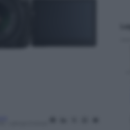
Le
nia
13
– Lettura: 3 minuti