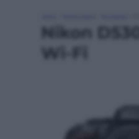
Home
»
Tempo Libero
»
Tecnologia
»
Ni
Nikon D530
Wi-Fi