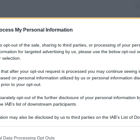
ocess My Personal Information
nti preferite
to opt-out of the sale, sharing to third parties, or processing of your per
a fili per la prima volta (di serie) su una
formation for targeted advertising by us, please use the below opt-out s
 selection.
con essa anche il Gps
 that after your opt-out request is processed you may continue seeing i
ased on personal information utilized by us or personal information dis
 prior to your opt-out.
rately opt-out of the further disclosure of your personal information by
he IAB’s list of downstream participants.
tion may also be disclosed by us to third parties on the IAB’s List of 
 that may further disclose it to other third parties.
 that this website/app uses one or more Google services and may gath
l Data Processing Opt Outs