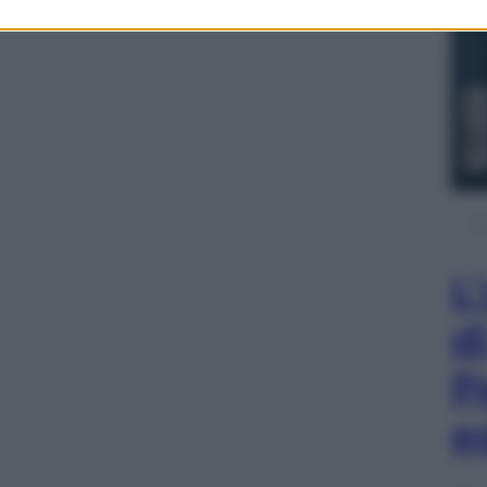
L
d
P
e