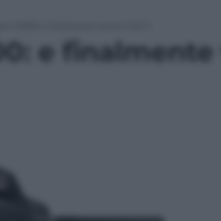
kon D5300: e finalmente venne il Wi-Fi
0: e finalmente 