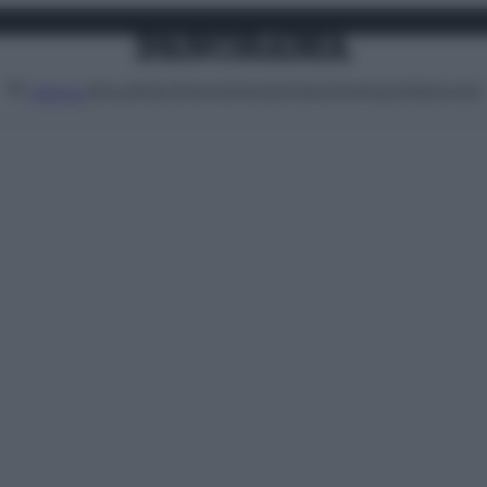
Attualità
Lifestyle
Moda
Video
Podcast
Abbonati
MENU