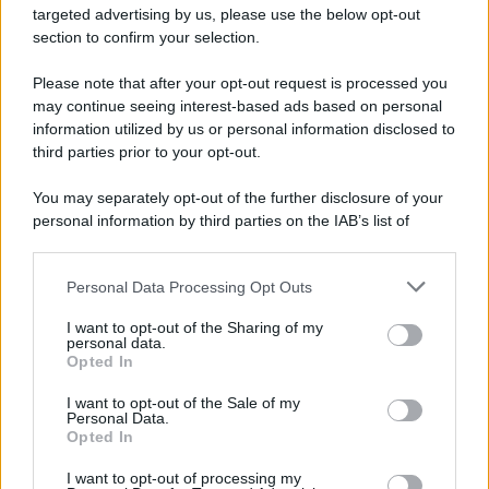
targeted advertising by us, please use the below opt-out
section to confirm your selection.
Please note that after your opt-out request is processed you
may continue seeing interest-based ads based on personal
information utilized by us or personal information disclosed to
third parties prior to your opt-out.
You may separately opt-out of the further disclosure of your
personal information by third parties on the IAB’s list of
downstream participants.
Personal Data Processing Opt Outs
This information may also be disclosed by us to third parties
on the IAB’s List of Downstream Participants that may further
I want to opt-out of the Sharing of my
disclose it to other third parties.
personal data.
Opted In
Please note that this website/app uses one or more Google
services and may gather and store information including but
I want to opt-out of the Sale of my
Personal Data.
not limited to your visit or usage behaviour. You may click to
Opted In
grant or deny consent to Google and its third-party tags to
use your data for below specified purposes in below Google
I want to opt-out of processing my
consent section.