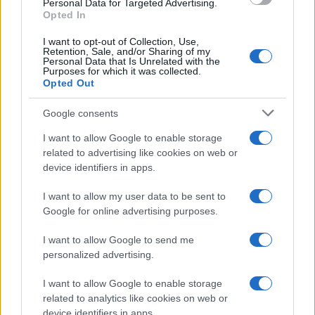
Personal Data for Targeted Advertising.
Opted In
I want to opt-out of Collection, Use,
Retention, Sale, and/or Sharing of my
Personal Data that Is Unrelated with the
Purposes for which it was collected.
Opted Out
Google consents
I want to allow Google to enable storage
related to advertising like cookies on web or
device identifiers in apps.
I want to allow my user data to be sent to
Google for online advertising purposes.
I want to allow Google to send me
personalized advertising.
I want to allow Google to enable storage
related to analytics like cookies on web or
device identifiers in apps.