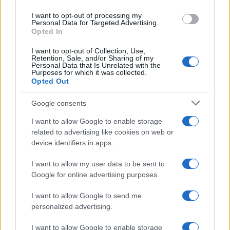
use your data for below specified purposes in below Google
I want to opt-out of processing my
consent section.
Personal Data for Targeted Advertising.
Opted In
I want to opt-out of Collection, Use,
Retention, Sale, and/or Sharing of my
Personal Data that Is Unrelated with the
Purposes for which it was collected.
Opted Out
Google consents
I want to allow Google to enable storage
related to advertising like cookies on web or
device identifiers in apps.
I want to allow my user data to be sent to
Google for online advertising purposes.
I want to allow Google to send me
personalized advertising.
I want to allow Google to enable storage