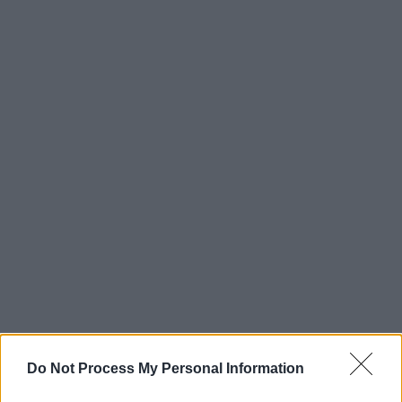
Do Not Process My Personal Information