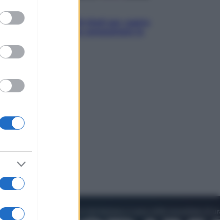
to grant or
Televisione
ed purposes
Estate da anime: 10 titoli per capire
il fenomeno che ha conquistato la
cultura pop