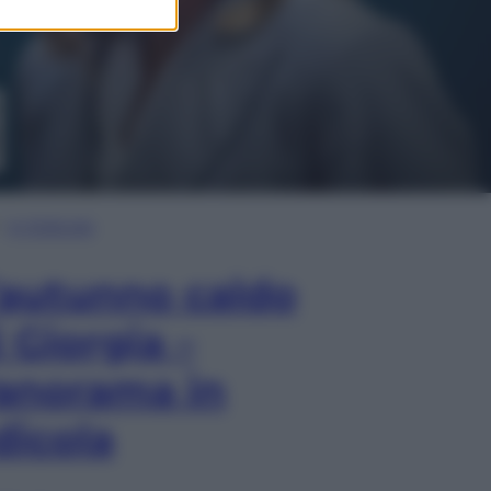
In Edicola
’autunno caldo
i Giorgia –
anorama in
dicola