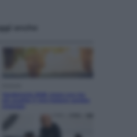
ggi anche
Economia
Vendemmia 2026, meno uva ma
più qualità: il vino italiano cambia
strategia