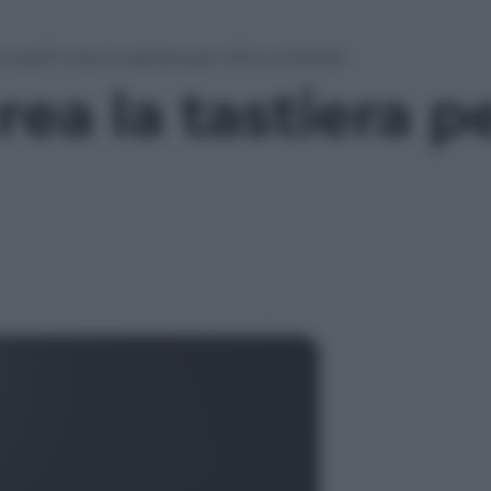
crosoft crea la tastiera per iOS e Android
rea la tastiera p