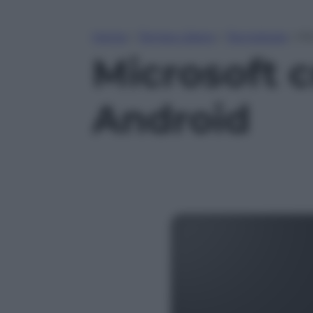
Home
»
Tempo Libero
»
Tecnologia
»
Mi
Microsoft c
Android