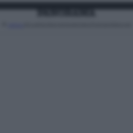
Attualità
Lifestyle
Moda
Video
Podcast
Abbonati
MENU