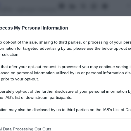
a
 2014
– Lettura: 1 minuto
ocess My Personal Information
nti preferite
to opt-out of the sale, sharing to third parties, or processing of your per
formation for targeted advertising by us, please use the below opt-out s
ndows sia con device iOS e Android, dai
 selection.
 that after your opt-out request is processed you may continue seeing i
ased on personal information utilized by us or personal information dis
 prior to your opt-out.
rately opt-out of the further disclosure of your personal information by
he IAB’s list of downstream participants.
tion may also be disclosed by us to third parties on the IAB’s List of 
 that may further disclose it to other third parties.
 that this website/app uses one or more Google services and may gath
l Data Processing Opt Outs