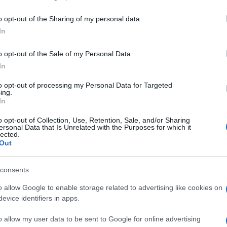
including but not limited to your visit or usage behaviour. You may click 
 to Google and its third-party tags to use your data for below specifi
o opt-out of the Sharing of my personal data.
ogle consent section.
In
o opt-out of the Sale of my Personal Data.
In
ed è una tastiera dotata di un pulsante che
zzo a seconda del dispositivo da abbinare e
to opt-out of processing my Personal Data for Targeted
d, iOS e i device Windows
(tranne Windows
ing.
In
di Android, il tasto cmd
(la vecchia mela)
di
positivi, non presenta il logo di Windows sul tasto
o opt-out of Collection, Use, Retention, Sale, and/or Sharing
ersonal Data that Is Unrelated with the Purposes for which it
lected.
Out
consents
o allow Google to enable storage related to advertising like cookies on
evice identifiers in apps.
o allow my user data to be sent to Google for online advertising