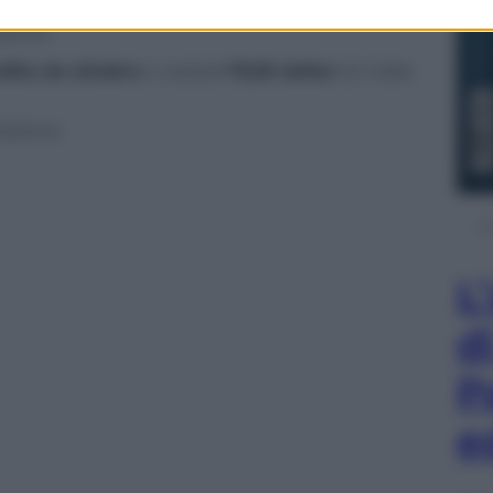
ne garantisce la protezione e può servire da
azione.
dita da ottobre
e costerà
79,95 dollar
i (in Italia
azione.
L
d
P
e