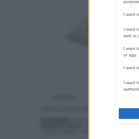
purpose
I want 
I want t
web or d
I want t
or app.
I want t
I want t
authenti
19760674
Ufficio stampa Microsoft
La batteria,
con la carica completa, assi
minuti di carica
l’autonomia sarà di una
sempre visibile, tramite un indicatore, il l