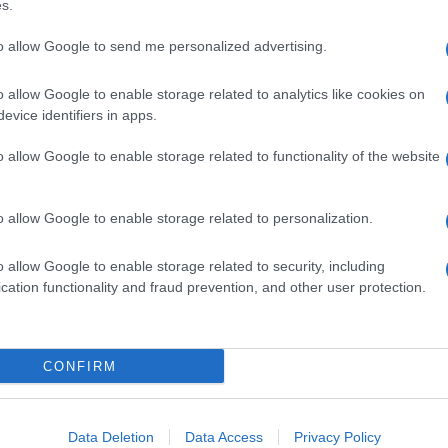
s.
to allow Google to send me personalized advertising.
o allow Google to enable storage related to analytics like cookies on
evice identifiers in apps.
o allow Google to enable storage related to functionality of the website
o allow Google to enable storage related to personalization.
o allow Google to enable storage related to security, including
cation functionality and fraud prevention, and other user protection.
CONFIRM
cura un utilizzo di
6 mesi,
mentre
con soli 10
 giornata lavorativa
(8 ore).
Sulla tastiera sarà poi
ivello di carica.
Data Deletion
Data Access
Privacy Policy