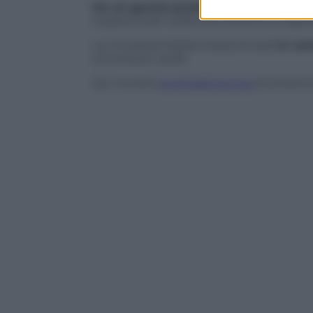
Ha un guscio protettivo
integrato che 
supporto per sollevarla durante la digit
La Universal Mobile Keybord sarà
in ven
arriverà più tardi).
Qui trovate
la scheda tecnica
di present