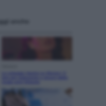
ggi anche
Televisione
Le schegge riporta su Disney+ il
lato più seducente e oscuro della
moda anni Ottanta