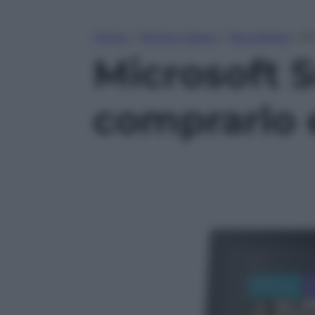
Home
»
Tempo Libero
»
Tecnologia
»
Mi
Microsoft S
comprarlo e