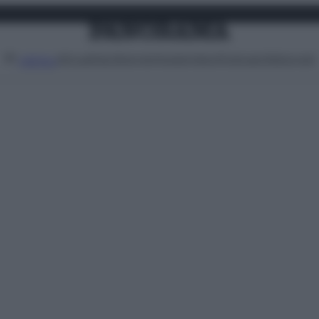
Attualità
Lifestyle
Moda
Video
Podcast
Abbonati
MENU