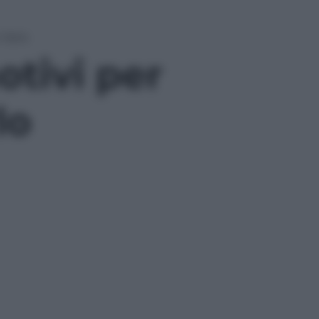
 farlo
otivi per
lo