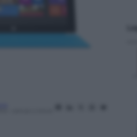
Le
nia
013
– Lettura: 4 minuti