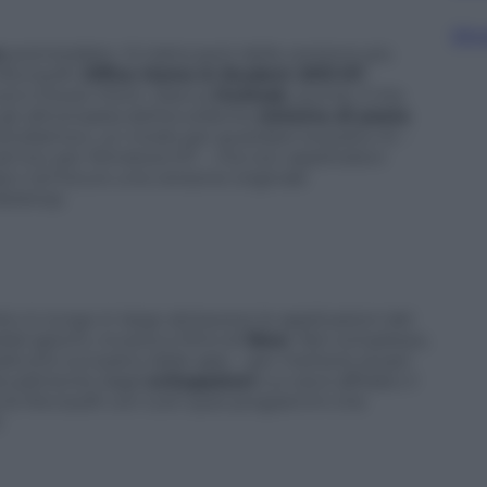
Sfog
e
preinstallato. Si tratta però della versione più
Microsoft,
Office Home & Student 2013 RT
,
cel e Power Point. Manca
Outlook
, quindi, il che
gli
aficionados
dell’eccellente
sistema di posta
tendiamoci, un modo per guardare la posta c’è –
o ad hoc per Windows RT – ma non aspettatevi
asci nel futuro una versione originale
desktop.
o in lungo in largo attraverso le applicazioni del
li (giochi, musica e film) di
Xbox
. Nel complesso,
attutto sul piano delle app – per mettersi al pari
aturalmente dagli
sviluppatori
cui ora è affidato il
 di Microsoft con tutti quei programmi che
.