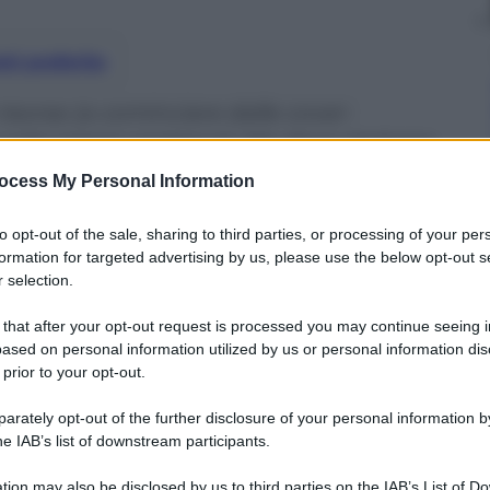
nti preferite
risorse (a cominciare dalle cover-
vuole creare contenuti. Ma deve risolvere
u tutti: ha senso comprare un tablet con
ocess My Personal Information
e sistema operativo?
to opt-out of the sale, sharing to third parties, or processing of your per
formation for targeted advertising by us, please use the below opt-out s
 selection.
 that after your opt-out request is processed you may continue seeing i
ased on personal information utilized by us or personal information dis
 prior to your opt-out.
rately opt-out of the further disclosure of your personal information by
he IAB’s list of downstream participants.
tion may also be disclosed by us to third parties on the IAB’s List of 