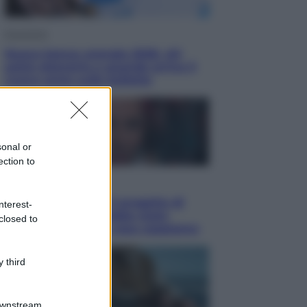
Economia
Nuovo bonus energia 2026, chi
potrà ottenerlo e quando arriva il
nuovo aiuto sulle bollette
sonal or
ection to
Televisione
Squid Game USA, il progetto di
nterest-
David Fincher sarebbe stato
closed to
accantonato. Ecco cosa sappiamo
 third
Downstream