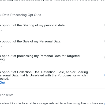
 that may further disclose it to other third parties.
 that this website/app uses one or more Google services and may gath
l Data Processing Opt Outs
including but not limited to your visit or usage behaviour. You may click 
 to Google and its third-party tags to use your data for below specifi
siamo finalmente in grado di esprimere un giudizio
o opt-out of the Sharing of my personal data.
ogle consent section.
mo senza timore di smentita:
il primo tablet di
In
no anche sul mercato italiano, è un oggetto
 parlando sia per ciò che riguarda le doti della
o opt-out of the Sale of my Personal Data.
rmai noti piastrelloni dinamici di
Metro
).
In
’altra: ci si può davvero fidare di un tablet come
ti deboli
della nuova tavoletta di Redmond
to opt-out of processing my Personal Data for Targeted
ing.
enza?
In
vi che fanno di
Surface RT
un oggetto piuttosto
o opt-out of Collection, Use, Retention, Sale, and/or Sharing
sembrano invece penalizzarlo:
ersonal Data that Is Unrelated with the Purposes for which it
lected.
Out
contenuti (e non solo per
consents
o allow Google to enable storage related to advertising like cookies on