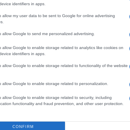
ta nella sua naturale propensione verso la
creazione
evice identifiers in apps.
i i principali tablet concorrenti presenti sul
i di scrollarsi di dosso l’etichetta di
“computer da
o allow my user data to be sent to Google for online advertising
ell’editing, in tutte le sue forme. La possibilità
s.
fisica
, la presenza di Office preinstallato nonché
zione con le periferiche esterne (compreso uno slot
to allow Google to send me personalized advertising.
 RT nella condizione di fare quello che di solito i
no a ieri utilizzavano un
desktop
o un
computer
PC sarà di certo meno traumatico.
o allow Google to enable storage related to analytics like cookies on
evice identifiers in apps.
o allow Google to enable storage related to functionality of the website
urface RT fanno proprio quello che dicono: si
del tablet, proteggendo il display da un lato e
o allow Google to enable storage related to personalization.
notebook, dall’altro. Un plus che si fa sentire,
etta
“type-cover”
, la cover dotata di tasti fisici con
o allow Google to enable storage related to security, including
 meccanico, proprio come le tastiere “vere”. Basta
cation functionality and fraud prevention, and other user protection.
ene conto: un tablet così preciso non lo si era
CONFIRM