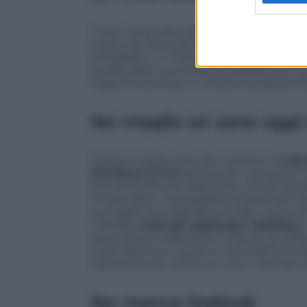
Tutto si può dire di
Surface RT
, fuorché
creata da Microsoft è fluida e decisame
sviluppato un motore con una cubatura 
quello della concorrenza (soprattutto a
l’esperienza d’uso a misura di polpastrel
No: meglio un uovo oggi
Ovvero: meglio l’attuale versione di
Mic
Windows 8 Pro
(attesa per i prossimi 
decisamente più allettante, sia per dot
funzionalità. La possibilità di sfruttare
surrogato per piattaforme ARC qual è RT)
utilizzare
tutti gli applicativi desktop
,
però almeno due punti a favore di Surfac
costa 487 euro, quasi la metà dell’omol
batteria, 8 ore contro le circa 4 stimate 
No: manca Outlook