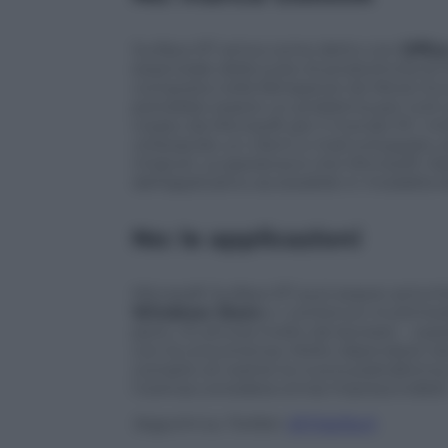
Surface RT arriva come detto con
Offic
essenziale della suite di produttività di 
composta nella fattispecie da Word, Ex
potrebbe essere un problema per tutti 
creato da Microsoft per il mondo PC. In
utilizzando un client e-mail sviluppat
miracoli. La speranza è che Microsoft ril
dell’applicativo accessibile in modalità 
No: le applicazioni
Microsoft Surface RT può essere arricchit
Windows Store
e i contenuti multimedia
però, c’è ancora molto da lavorare – sopr
con la concorrenza. Molto dipenderà n
compito di vestire la nuova piattaforma
l’utenza considera ormai imprescindibili
Seguimi su Twitter:
@TritaTech