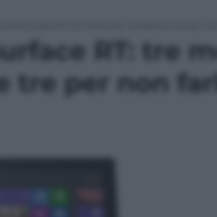
crosoft Surface RT: tre motivi per comprarlo e tre per non
urface RT: tre m
 tre per non far