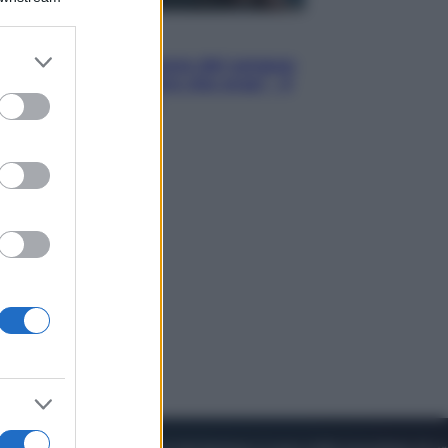
Cinema
er and store
Robin Hood – Il prezzo del sangue:
to grant or
Hugh Jackman, altro che eroe! – Il
ed purposes
video in esclusiva