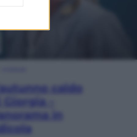
In Edicola
’autunno caldo
i Giorgia –
anorama in
dicola