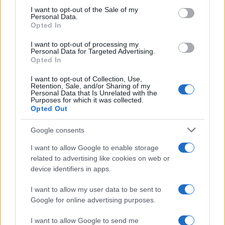
services and may gather and store information including but
I want to opt-out of the Sale of my
Personal Data.
not limited to your visit or usage behaviour. You may click to
Opted In
grant or deny consent to Google and its third-party tags to
use your data for below specified purposes in below Google
I want to opt-out of processing my
consent section.
Personal Data for Targeted Advertising.
Opted In
I want to opt-out of Collection, Use,
Retention, Sale, and/or Sharing of my
Personal Data that Is Unrelated with the
Purposes for which it was collected.
Opted Out
Google consents
I want to allow Google to enable storage
related to advertising like cookies on web or
device identifiers in apps.
I want to allow my user data to be sent to
Google for online advertising purposes.
I want to allow Google to send me