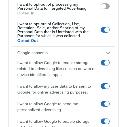
use your data for below specified purposes in below Google
I want to opt-out of processing my
consent section.
Personal Data for Targeted Advertising.
Opted In
I want to opt-out of Collection, Use,
Retention, Sale, and/or Sharing of my
Personal Data that Is Unrelated with the
Purposes for which it was collected.
Opted Out
Google consents
I want to allow Google to enable storage
related to advertising like cookies on web or
device identifiers in apps.
I want to allow my user data to be sent to
Google for online advertising purposes.
I want to allow Google to send me
personalized advertising.
I want to allow Google to enable storage