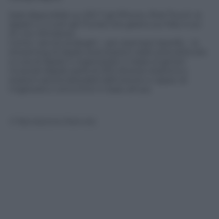
Sarà disponibile su iOS 7, gli iPhone, iPod Touch, la
Apple tv e tutti gli iTunes che girano sui Mac e sui
Pc con Windows.
Come i servizi analoghi – per esempio Spotify – lo
streaming di Apple avrà stazioni radio precostituite
a cura di Apple e organizzate in base ai generi
musicali (Apple parla di 200 diverse stazioni) e
stazioni personalizzabili dall’utente e capaci di
migliorarsi e arricchirsi in base all’uso.
© Riproduzione Riservata