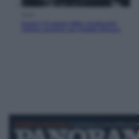
Musica
Queen: il 9 agosto 1986 a Knebworth
l’ultimo concerto con Freddie Mercury