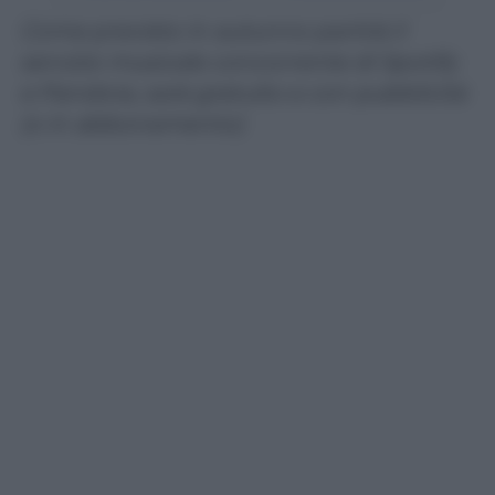
Come previsto in autunno partirà il
servizio musicale concorrente di Spotify
e Pandora, sarà gratuito e con pubblicità
(o in abbonamento)