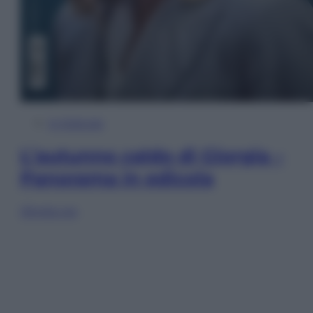
In Edicola
L’autunno caldo di Giorgia –
Panorama in edicola
Sfoglia ora