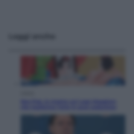
Leggi anche
Cultura
Neo Pop, la mostra sul Lago Maggiore
che trasforma l’arte in pura seduzione