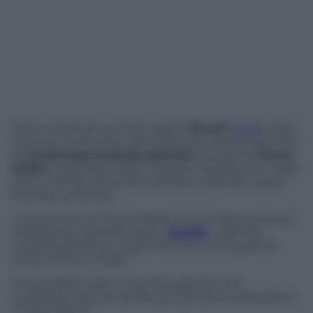
Fra le novità annunciate oggi al
Wwdc
Apple
a San
Francisco è arrivato, come previsto, anche il servizio
di
streaming musicale gratuito
. Si chiama
iTunes
Radio
e sarà disponibile a partire dall’autunno negli
Stati Uniti per poi essere attivato negli altri paesi,
Europa compresa.
I concorrenti di iTunes Radio sono evidentemente
Pandora per gli Stati Uniti e
Spotify
,
azienda
svedese presente negli Stati Uniti e da qualche
mese anche in Italia.
iTunes Radio sarà un servizio gratuito con
pubblicità, oppure ad free per gli utenti abbonati a
iTunes Match.