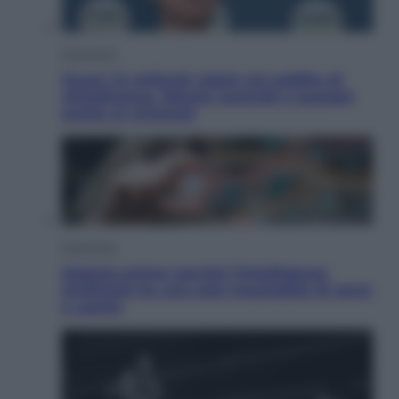
Economia
Quasi 1,5 miliardi rubati col reddito di
cittadinanza. Niente controlli e assegni
anche ai criminali
Economia
Materie prime: perché l’Intelligenza
Artificiale ha una sete insaziabile di rame
e uranio