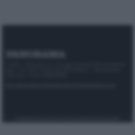
© 2025 – Panorama s.r.l. (Gruppo Società Editrice Italiana
spa) – Via Vittor Pisani 28, 20124 Milano – riproduzione
riservata – P.IVA 10518230965
Attualità
Lifestyle
Moda
Video
Podcast
Abbonati
Preferenze Privacy
Privacy Policy
Cookie Policy
Note legali