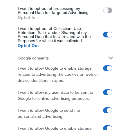
use your data for below specified purposes in below Google
I want to opt-out of processing my
consent section.
Personal Data for Targeted Advertising.
Opted In
I want to opt-out of Collection, Use,
Retention, Sale, and/or Sharing of my
Personal Data that Is Unrelated with the
Purposes for which it was collected.
Opted Out
Google consents
I want to allow Google to enable storage
related to advertising like cookies on web or
device identifiers in apps.
I want to allow my user data to be sent to
Google for online advertising purposes.
I want to allow Google to send me
personalized advertising.
I want to allow Google to enable storage