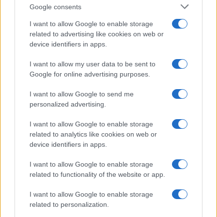
Google consents
I want to allow Google to enable storage
related to advertising like cookies on web or
device identifiers in apps.
I want to allow my user data to be sent to
Google for online advertising purposes.
I want to allow Google to send me
personalized advertising.
I want to allow Google to enable storage
related to analytics like cookies on web or
device identifiers in apps.
I want to allow Google to enable storage
related to functionality of the website or app.
I want to allow Google to enable storage
related to personalization.