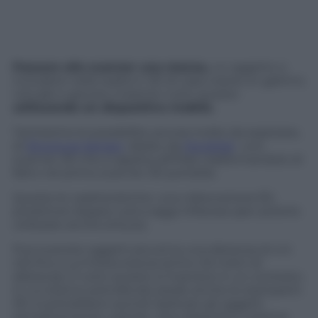
Passare allo scanner una stanza,
un oggetto o
includere nella realtà in 3D di casa vostra un gattino
virtuale e giocarci insieme: tutto questo
utilizzando un dispositivo mobile.
Tantissime le possibilità, ancora molte da esplorare,
di
Structure Sensor,
ideato da
Occipital
: uno
scanner 3D che si applica all’iPad, trasformandolo di
fatto nel primo scanner 3D portatile.
Queste le caratteristiche: una videocamera 3D,
proiettore doppio Led a raggi infrarossi (per poterlo
utilizzare anche al buio).
Può scansire oggetti piccoli (a una distanza di cm
40) fino a un’intera stanza (entro 3,5 metri di
distanza). E tutto questo si inserisce in un contesto
in cui stanno prendendo piede anche le stampanti
3D: si potrebbero quindi replicare gli oggetti
semplicemente usando i due dispositivi insieme.