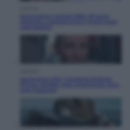
Economia
Nuovo bonus energia 2026, chi potrà
ottenerlo e quando arriva il nuovo aiuto
sulle bollette
Televisione
Squid Game USA, il progetto di David
Fincher sarebbe stato accantonato. Ecco
cosa sappiamo