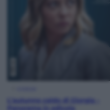
In Edicola
L’autunno caldo di Giorgia –
Panorama in edicola