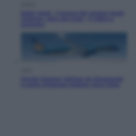
Cinema
Robin Hood – Il prezzo del sangue: Hugh
Jackman, altro che eroe! – Il video in
esclusiva
Viaggi
Perché Vietnam Airlines sta diventando
la porta d’ingresso italiana verso l’Asia