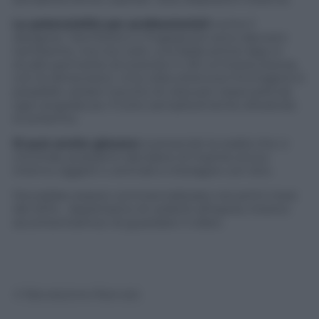
Le potenzialità per professionisti
come il
designer, l’architetto o l’ingegnere sono davvero
tantissime, ma non solo: una delle prime App in
studio permette di scansire in 3D un’intera stanza,
con le dimensioni. Una volta ottenuta l’immagine è
possibile variare il punto di vista per osservarla da
ogni angolatura. Il tutto semplicemente sfiorando
lo schermo.
Si può anche giocare:
scansendo la realtà che ci
circonda, possiamo decidere di inserire al suo
interno oggetti o animali e interagire con loro.
Dovrebbe essere commercializzato nei primi mesi
del 2014. Aspettiamo di vederlo all’opera, intanto
accontentiamoci di guardare il video:
© Riproduzione Riservata