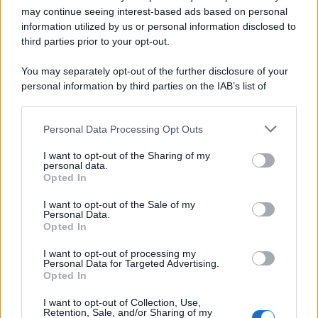
may continue seeing interest-based ads based on personal
information utilized by us or personal information disclosed to
third parties prior to your opt-out.
You may separately opt-out of the further disclosure of your
personal information by third parties on the IAB’s list of
downstream participants.
Personal Data Processing Opt Outs
This information may also be disclosed by us to third parties
on the IAB’s List of Downstream Participants that may further
I want to opt-out of the Sharing of my
disclose it to other third parties.
personal data.
Opted In
Please note that this website/app uses one or more Google
services and may gather and store information including but
I want to opt-out of the Sale of my
Personal Data.
not limited to your visit or usage behaviour. You may click to
Opted In
grant or deny consent to Google and its third-party tags to
use your data for below specified purposes in below Google
I want to opt-out of processing my
consent section.
Personal Data for Targeted Advertising.
Opted In
I want to opt-out of Collection, Use,
Retention, Sale, and/or Sharing of my