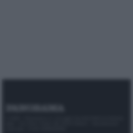
© 2025 – Panorama s.r.l. (Gruppo Società Editrice Italiana
spa) – Via Vittor Pisani 28, 20124 Milano – riproduzione
riservata – P.IVA 10518230965