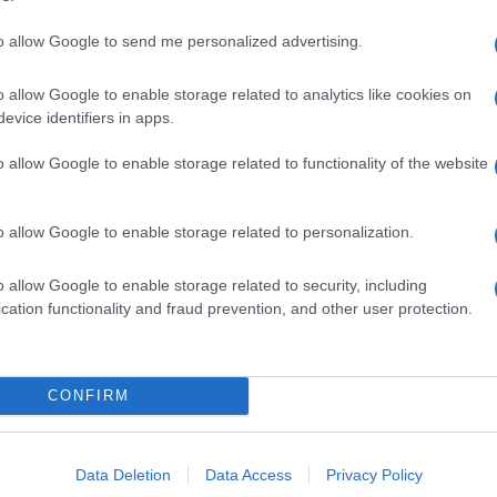
 5 Megapixel, e la videocamera rivolta verso
to allow Google to send me personalized advertising.
lli
, corrispondenti alle capienze di
16, 32, 64 e 128
olo Wi-Fi oppure Wi-Fi+ Cellular.
I colori,
o allow Google to enable storage related to analytics like cookies on
rigio siderale.
evice identifiers in apps.
na non sarà disponibile subito ma
“in novembre”
.
o allow Google to enable storage related to functionality of the website
ito Apple
.
per il modello
si parte da 389 Euro
per il modello
o allow Google to enable storage related to personalization.
la versione anche
con connettività cellulare si
79 Euro.
o allow Google to enable storage related to security, including
,
senza schermo Retina, rimane in vendita
cation functionality and fraud prevention, and other user protection.
sempre imposte incluse) sono di
289 Euro
per il
er quello Wi-Fi + Cellular
.
f Apple”.
CONFIRM
Data Deletion
Data Access
Privacy Policy