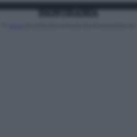
Attualità
Lifestyle
Moda
Video
Podcast
Abbonati
MENU