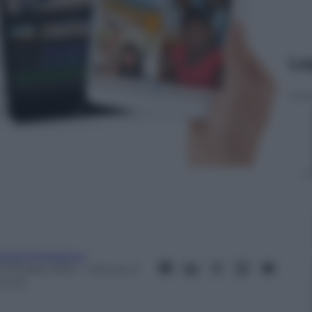
Le
icola D’Agostino
3 Ottobre 2013
– Lettura: 2
inuti