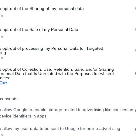
 to Google and its third-party tags to use your data for below specifi
o opt-out of the Sharing of my personal data.
ogle consent section.
In
 piccolo dei tablet di Apple. Il nuovo
iPad mini
o opt-out of the Sale of my Personal Data.
chie sorprese, e non teme il confronto con il
In
to opt-out of processing my Personal Data for Targeted
sponibili dopo la presentazione dei nuovi modelli.
ing.
In
play Retina
sono sostanzialmente le stesse del
 e una ventina di grammi) ma lo schermo ora ha
o opt-out of Collection, Use, Retention, Sale, and/or Sharing
luzione dell’iPad Air (e degli iPad Retina
ersonal Data that Is Unrelated with the Purposes for which it
lected.
lta in assoluto di tutti i tablet Apple
:
326 ppi
.
Out
 architettura a 64 bit e coprocessore di
consents
lte più veloce nell’elaborazione dati e otto volte
o allow Google to enable storage related to advertising like cookies on
evice identifiers in apps.
variata
ed è sempre di
10 ore
.
video sono quelle dell’iPad Air. È stata
migliorata la
o allow my user data to be sent to Google for online advertising
tata
aggiunta quella cellulare 4G LTE
. La
s.