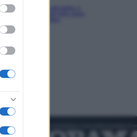
ed purposes
Giornata mondiale del gatto, è
boom di vacanze con loro: come
viaggiare senza stress