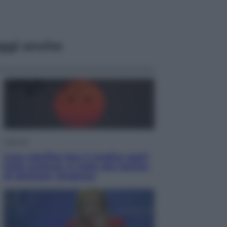
ggi anche
Lifestyle
Cosa significa fare il medico oggi?
Dalle proteste in India alla lezione
di Abraham Verghese