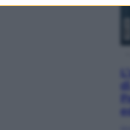
L
d
P
e
Sfog