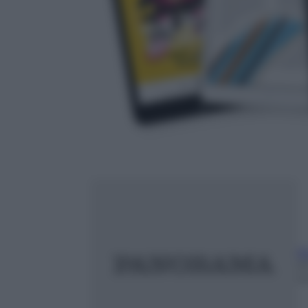
N
2
m