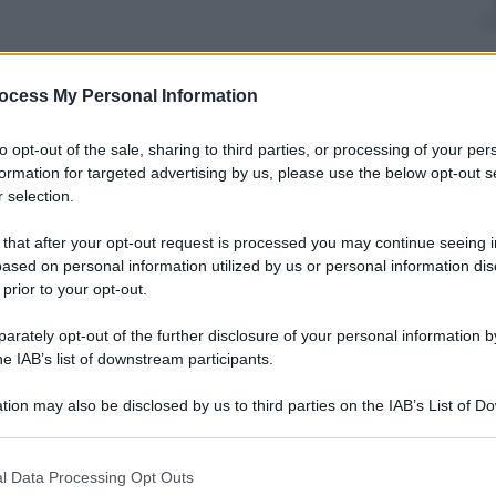
ocess My Personal Information
nti preferite
to opt-out of the sale, sharing to third parties, or processing of your per
 alta densità, e performance
formation for targeted advertising by us, please use the below opt-out s
 selection.
 that after your opt-out request is processed you may continue seeing i
ased on personal information utilized by us or personal information dis
 prior to your opt-out.
rately opt-out of the further disclosure of your personal information by
he IAB’s list of downstream participants.
tion may also be disclosed by us to third parties on the IAB’s List of 
 that may further disclose it to other third parties.
 that this website/app uses one or more Google services and may gath
l Data Processing Opt Outs
including but not limited to your visit or usage behaviour. You may click 