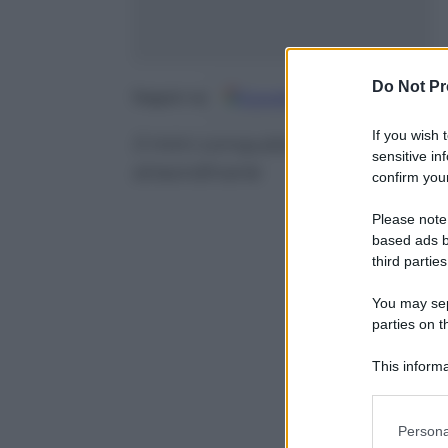
Do Not Pr
Google
Discover
Fo
Seguici su
If you wish 
Il mini conquista lo schermo ad
sensitive in
straordinarie
confirm your
Please note
based ads b
third parties
You may sepa
parties on t
This informa
Participants
Please note
Persona
information 