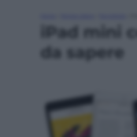
Home
»
Tempo Libero
»
Tecnologia
»
iP
iPad mini c
da sapere