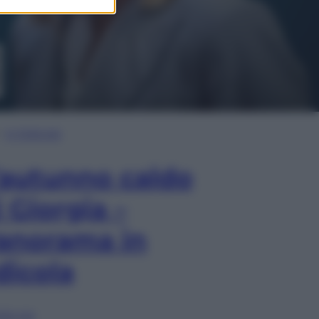
In Edicola
’autunno caldo
i Giorgia –
anorama in
dicola
lia ora