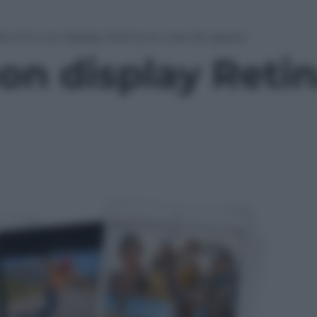
ad mini con display Retina: le cose da sapere
on display Retin