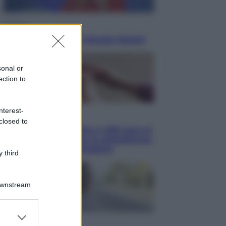
Politica
L’autunno caldo di Giorgia Meloni
sonal or
ection to
nterest-
Economia
closed to
Bonus caregiver, fino a 400 euro al
mese: quando parte la piattaforma
INPS e chi può richiederlo
 third
Downstream
er and store
to grant or
Viaggi