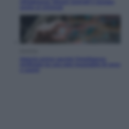
cittadinanza. Niente controlli e assegni
anche ai criminali
Economia
Materie prime: perché l’Intelligenza
Artificiale ha una sete insaziabile di rame
e uranio