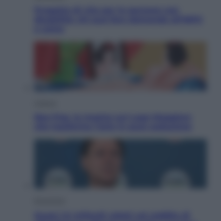
Progetto di vita per le persone con
disabilità: chi può fare domanda all’INPS
e come
Cultura
Neo Pop, la mostra sul Lago Maggiore
che trasforma l’arte in pura seduzione
Economia
Quasi 1,5 miliardi rubati col reddito di