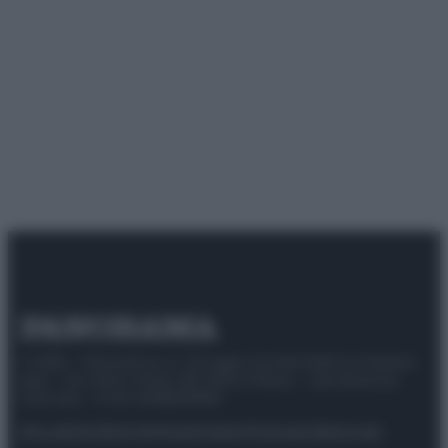
© 2025 – Panorama s.r.l. (Gruppo Società Editrice Italiana
spa) – Via Vittor Pisani 28, 20124 Milano – riproduzione
riservata – P.IVA 10518230965
Attualità
Lifestyle
Moda
Video
Podcast
Abbonati