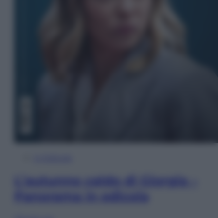
In Edicola
L’autunno caldo di Giorgia –
Panorama in edicola