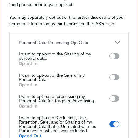
third parties prior to your opt-out.
You may separately opt-out of the further disclosure of your
personal information by third parties on the IAB’s list of
downstream participants.
Personal Data Processing Opt Outs
This information may also be disclosed by us to third parties
on the IAB’s List of Downstream Participants that may further
I want to opt-out of the Sharing of my
disclose it to other third parties.
personal data.
Opted In
Please note that this website/app uses one or more Google
services and may gather and store information including but
I want to opt-out of the Sale of my
Personal Data.
not limited to your visit or usage behaviour. You may click to
Opted In
grant or deny consent to Google and its third-party tags to
use your data for below specified purposes in below Google
I want to opt-out of processing my
consent section.
Personal Data for Targeted Advertising.
Opted In
I want to opt-out of Collection, Use,
Retention, Sale, and/or Sharing of my
Personal Data that Is Unrelated with the
Purposes for which it was collected.
Opted Out