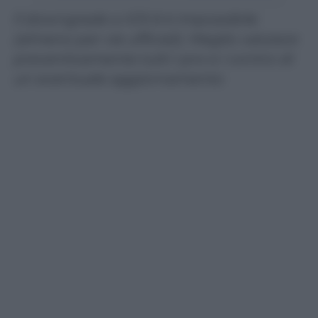
Il downgrade a IOS 6 è impossibile
(almeno per vie ufficiali). Meglio valutare
preventivamente tutti i pro e i contro di
un eventuale aggiornamento