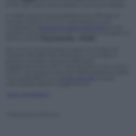
di iOS ogni qual volta pubblica una nuova release.
In realtà una piccola possibilità (non ufficiale) di
tornare indietro c’è ma è subordinata a una
condizione: il
salvataggio degli SHSH blob
di una
versione antecedente a iOS 7 mediante programmi
ad hoc (come
TinyUmbrella
o
iFaith
).
Per chi non se la sentisse proprio di entrare nei
meandri del jailbreak informatico, il consiglio è
sempre lo stesso: prima di effettuare
l’aggiornamento a iOS 7 valutare bene tutti i pro e i
contro che possono derivare dall’installazione della
nuova piattaforma. In
questo articolo
trovate i
nostri personalissimi suggerimenti.
Segui @TritaTech
© Riproduzione Riservata