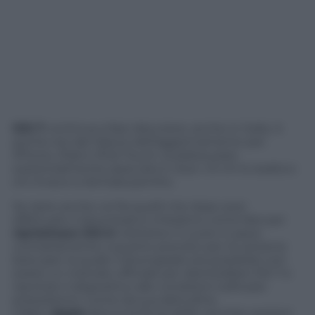
iOS 7
continua a fare discutere, anche in Italia. A
poche ore dal rilascio dell’aggiornamento per
iPhone, iPad e iPod Touch, la platea pare
sostanzialmente spaccata in due: c’è chi lo esalta e
chi invece si dichiara pentito.
Se siete anche voi fra quelli che dopo aver
effettuato il download si chiedono come fare per
ripristinare iOS 6
mettetevi il cuore in pace:
contrariamente a quanto previsto per la versione
beta (per la quale il downgrade era possibile) non
esiste un metodo ufficiale per disinstallare iOS 7 e
riportare il dispositivo alle condizioni software
preesistenti. Come da sua abitudine,
infatti,
Apple
blocca la firma delle vecchie versioni