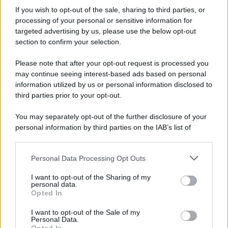
If you wish to opt-out of the sale, sharing to third parties, or
processing of your personal or sensitive information for
targeted advertising by us, please use the below opt-out
section to confirm your selection.
Please note that after your opt-out request is processed you
may continue seeing interest-based ads based on personal
information utilized by us or personal information disclosed to
third parties prior to your opt-out.
You may separately opt-out of the further disclosure of your
personal information by third parties on the IAB’s list of
downstream participants.
Personal Data Processing Opt Outs
This information may also be disclosed by us to third parties
on the IAB’s List of Downstream Participants that may further
I want to opt-out of the Sharing of my
disclose it to other third parties.
personal data.
Opted In
Please note that this website/app uses one or more Google
services and may gather and store information including but
I want to opt-out of the Sale of my
Personal Data.
not limited to your visit or usage behaviour. You may click to