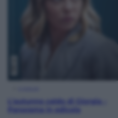
In Edicola
L’autunno caldo di Giorgia –
Panorama in edicola