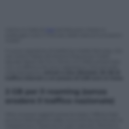
L’arrivo in Italia di
Iliad
sembra aver messo in
subbuglio tutto il mercato delle telecomunicazioni
mobili.
Il nuovo operatore di telefonia mobile francese, che
nel nostro Paese sfrutterà le frequenze mobili
lasciate libere da Tre e Wind, si è infatti presentato
con un’offerta a dir poco aggressiva. Che prevede,
nella fattispecie,
minuti e sms illimitati, 30 GB di
traffico internet a un prezzo di 5,99 euro al mese
.
2 GB per il roaming (senza
erodere il traffico nazionale)
Oltre ai prezzi oggettivamente bassi, l’offerta Iliad
punta a distinguersi dalla concorrenza anche per la
trasparenza e l’assenza di costi nascosti. Rientra in