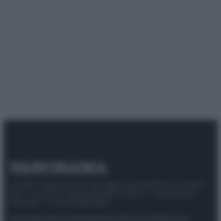
© 2025 – Panorama s.r.l. (Gruppo Società Editrice Italiana
spa) – Via Vittor Pisani 28, 20124 Milano – riproduzione
riservata – P.IVA 10518230965
Attualità
Lifestyle
Moda
Video
Podcast
Abbonati