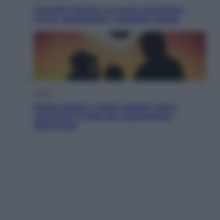
Cassetto fiscale: ora puoi controllare
avvisi, pagamenti e pratiche online
Viaggi
Eclissi totale e stelle cadenti: dove
ammirare il cielo più spettacolare
dell’estate