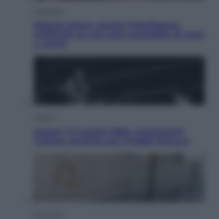
Economia
Materie prime: perché l’Intelligenza
Artificiale ha una sete insaziabile di rame
e uranio
Musica
Queen: il 9 agosto 1986 a Knebworth
l’ultimo concerto con Freddie Mercury
Economia