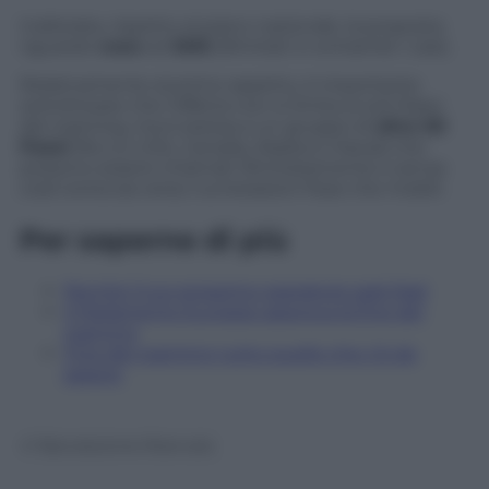
Inalterata, rispetto al piano nazionale, la proposta
riguardo
voce
ed
SMS
(illimitati in entrambi i casi).
Relativamente al primo aspetto, è importante
sottolineare che l’offerta non si limita ai soli Paesi
del roaming, ma è estesa a un gruppo di
oltre 60
Paesi
(fra cui USA, Canada, Alaska e Hawai) che
possono essere chiamati illimitatamente e senza
costi extra sia verso numerazioni fisse che mobili.
Per saperne di più
Perché il tuo prossimo operatore sarà Iliad
Il Parlamento Europeo approva la fine del
roaming
Fine del roaming: tutto quello che c’è da
sapere
© Riproduzione Riservata