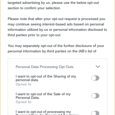
targeted advertising by us, please use the below opt-out
section to confirm your selection.
Please note that after your opt-out request is processed you
may continue seeing interest-based ads based on personal
information utilized by us or personal information disclosed to
third parties prior to your opt-out.
You may separately opt-out of the further disclosure of your
personal information by third parties on the IAB’s list of
downstream participants.
Personal Data Processing Opt Outs
This information may also be disclosed by us to third parties
on the IAB’s List of Downstream Participants that may further
I want to opt-out of the Sharing of my
disclose it to other third parties.
personal data.
Opted In
Please note that this website/app uses one or more Google
services and may gather and store information including but
I want to opt-out of the Sale of my
Personal Data.
not limited to your visit or usage behaviour. You may click to
Opted In
grant or deny consent to Google and its third-party tags to
use your data for below specified purposes in below Google
I want to opt-out of processing my
consent section.