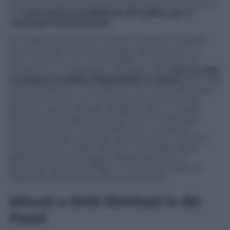
quest’ottica la decisione di fissare in prima battuta
un
ammontare predefinito di traffico per il
roaming internazionale
.
Fin dalla sottoscizione iniziale, in pratica, l’utente
Iliad sa infatti di avere a propria disposizione un
tetto massimo di 2 GB di traffico in roaming. Si
tratta di un “montegiga” dedicato, che
non va cioè
a erodere il traffico disponibile in Patria
(pari a 30
GB complessivi), a condizione che venga sfruttato
nei paesi inclusi nel roaming (Germania, Antille
francesi, Austria, Belgio, Bulgaria, Cipro, Croazia,
Danimarca, Spagna, Estonia, Francia, Finlandia,
Gibilterra, Grecia, Guyana francese, Ungheria,
Irlanda, Islanda, Lettonia, Liechtenstein, Lituania,
Lussemburgo, Malta, Mayotte, Norvegia, Paesi
Bassi, Polonia, Portogallo, Repubblica Ceca,
Riunione, Romania, Regno Unito, Saint-Pierre e
Miquelon, Slovacchia, Slovenia, Svezia).
Minuti e SMS illimitati in 60
Paesi