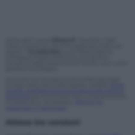
Come sarà il nuovo
iPhone 8
? Secondo il
Wall
Street Journal
non dovremo aspettare molto per
saperlo. Il
12 settembre
, scommette infatti la
prestigiosa testata americana citando fonti
autorevoli, Apple presenterà al mondo il suo nuovo
gioiellino tecnologico.
Ancorché non sia stata ancora confermata dagli
emissari della casa, la data appare credibile;
Apple,
di solito, predilige la prima quindicina del mese di
settembre
per annunciare il suo nuovo portacolori.
Lo scorso anno, ad esempio,
l’iPhone 7 fu
presentato il 7 settembre
.
Attese tre versioni