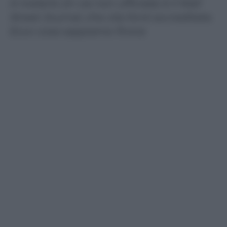
A rivelarlo (in via non ufficiale) è il Wall
Street Journal, che cita fonti accreditate.
Ecco cosa sappiamo finora