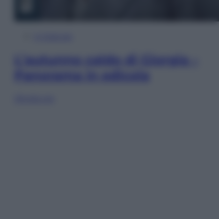
In Edicola
L’autunno caldo di Giorgia –
Panorama in edicola
Sfoglia ora