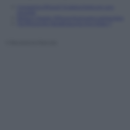
Il prossimo iPhone? Si sbloccherà con uno
sguardo
Nessun ritardo: l’iPhone 8 arriverà a settembre
Tra iPhone 8 e Note8 spunta Vivo Xplay 7
© Riproduzione Riservata