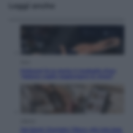
Leggi anche
Sport
Pellacani fa la storia: 5 medaglie d’oro
“Adesso voglio raggiungere le cinesi”
Lifestyle
Dal blush Charlotte Tilbury alle tote bag: