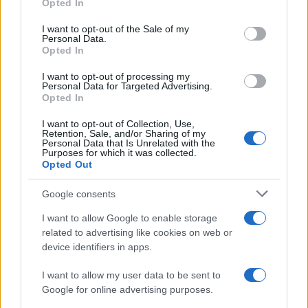
Opted In
Please note that this website/app uses one or more Google
services and may gather and store information including but
I want to opt-out of the Sale of my
Personal Data.
not limited to your visit or usage behaviour. You may click to
Opted In
grant or deny consent to Google and its third-party tags to
use your data for below specified purposes in below Google
I want to opt-out of processing my
consent section.
Personal Data for Targeted Advertising.
Opted In
I want to opt-out of Collection, Use,
Retention, Sale, and/or Sharing of my
Personal Data that Is Unrelated with the
Purposes for which it was collected.
Opted Out
Google consents
I want to allow Google to enable storage
related to advertising like cookies on web or
device identifiers in apps.
I want to allow my user data to be sent to
Google for online advertising purposes.