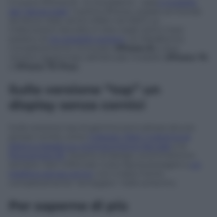
Il nuovo iPhone 8 – lo ricordiamo – sarà
il modello
del “decennale”
: il primo iPhone, svelato al mondo
da Steve Jobs, arrivò infatti nel 2007. Le
indiscrezioni raccolte in rete negli ultimi mesi
parlano di
tre possibili versioni
: un Melafonino
completamente rinnovato (
iPhone 8
) e due
versioni aggiornate dell’attuale modello (
iPhone 7S
e
iPhone 7S Plus
).
Sulla versione “top” un
display senza cornici
Sulla versione top di gamma sono attese alcune
grosse novità, come
il display Oled, il sistema di
sblocco basato su riconoscimento facciale
e la
fotocamera 3D
. Quanto al design, scommettono
sempre i ben informati, tutto lascia presagire a
un
telefono senza cornici
, con il tasto home
completamente “annegato” nello schermo.
Per saperne di più