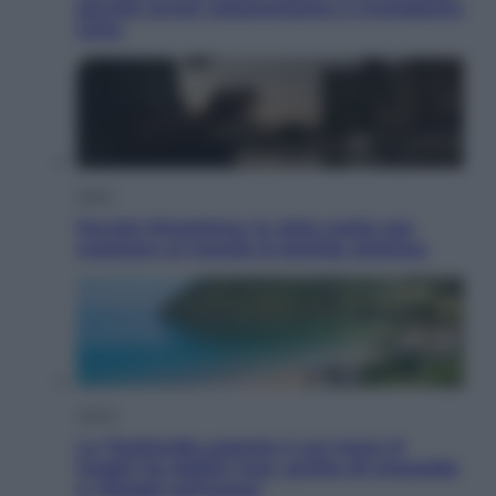
perché ormai collezioniamo e rivendiamo
tutto
Esteri
Perché Hiroshima: la città scelta per
mostrare al mondo la bomba atomica
Viaggi
La Thailandia segreta è sul mare: 8
luoghi tra delfini rosa, grotte di smeraldo
e villaggi sull’acqua