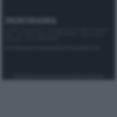
© 2025 – Panorama s.r.l. (Gruppo Società Editrice Italiana
spa) – Via Vittor Pisani 28, 20124 Milano – riproduzione
riservata – P.IVA 10518230965
Attualità
Lifestyle
Moda
Video
Podcast
Abbonati
Preferenze Privacy
Privacy Policy
Cookie Policy
Note legali