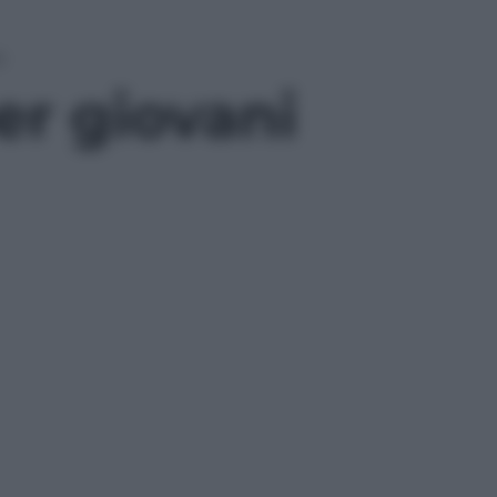
e
er giovani