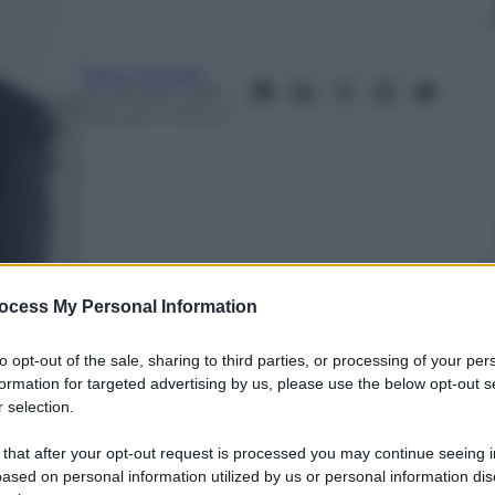
Marco Morello
23 Ottobre 2019
–
Lettura: 5 minuti
ocess My Personal Information
to opt-out of the sale, sharing to third parties, or processing of your per
formation for targeted advertising by us, please use the below opt-out s
 selection.
nti preferite
 that after your opt-out request is processed you may continue seeing i
etro), scocca con effetto 3D. E poi:
ased on personal information utilized by us or personal information dis
colari senza fili in omaggio