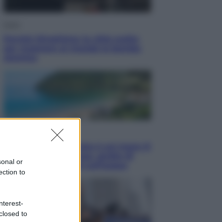
Esteri
Perché Hiroshima: la città scelta
per mostrare al mondo la bomba
atomica
Viaggi
La Thailandia segreta è sul mare: 8
luoghi tra delfini rosa, grotte di
sonal or
smeraldo e villaggi sull’acqua
ection to
nterest-
closed to