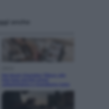
ggi anche
Lifestyle
Dal blush Charlotte Tilbury alle
tote bag: perché ormai
collezioniamo e rivendiamo tutto