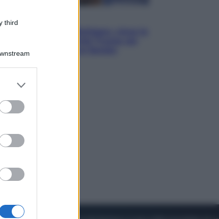
Esteri
 third
Il «Mamdani del Michigan» vince le
primarie dem: perché Trump ora
sogna il colpaccio al Senato
Downstream
er and store
to grant or
ed purposes