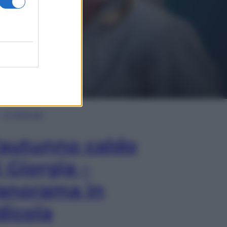
In Edicola
’autunno caldo
i Giorgia –
anorama in
dicola