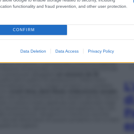
lligenza artificiale, il nova 5T ci permette di
cation functionality and fraud prevention, and other user protection.
 prestazioni fotografiche a un pubblico sempre più
ccattivante lo rendono il device perfetto per le
nte allo stile».
CONFIRM
ofondità
Data Deletion
Data Access
Privacy Policy
rezzare da qualsiasi lato lo si prenda. Sul frontale c’è
 privo di cornici. Il sensore per l’impronta digitale
na frazione di secondo), come la fotocamera frontale
a sinistra per alloggiare
un sensore da 32
ualità (altro pallino di adolescenti, Millennial e
L
rsonalizzare il retro, magari renderlo un corollario
toni:
crush blue, dark black, midsummer purple
.
d
ro che siamo di fronte a tre varianti del blu, nero e
 il colore è stato applicato per scatenare negli
ce dinamiche, dando quasi la sensazione che non
P
 dallo smartphone. Vengono in mente le vecchie
aturali destinatari di questo prodotto non si tratti
e
rado di cogliere.