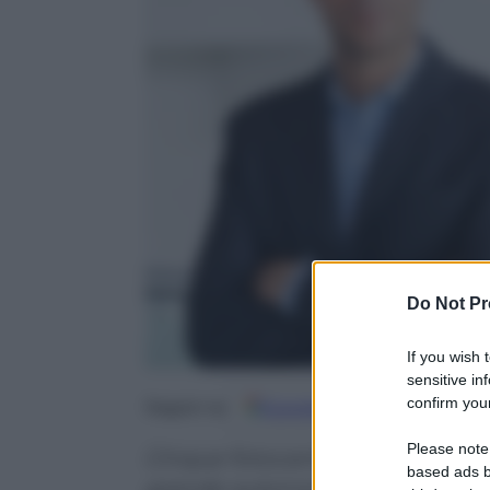
Do Not Pr
If you wish 
sensitive in
confirm your
Google
Discover
Fo
Seguici su
Please note
Cinque fotocamere (quattro sul r
based ads b
grande autonomia, potenza, auri