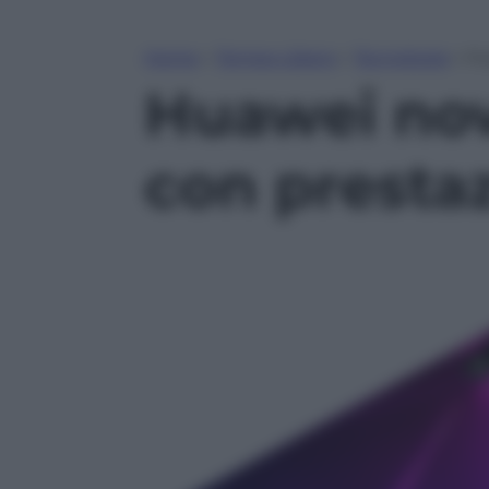
Home
»
Tempo Libero
»
Tecnologia
»
Hu
Huawei nova
con prestaz