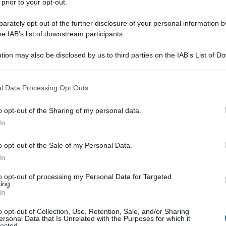
 prior to your opt-out.
rately opt-out of the further disclosure of your personal information by
he IAB’s list of downstream participants.
tion may also be disclosed by us to third parties on the IAB’s List of 
 that may further disclose it to other third parties.
 that this website/app uses one or more Google services and may gath
l Data Processing Opt Outs
including but not limited to your visit or usage behaviour. You may click 
 to Google and its third-party tags to use your data for below specifi
o opt-out of the Sharing of my personal data.
ogle consent section.
In
o opt-out of the Sale of my Personal Data.
In
to opt-out of processing my Personal Data for Targeted
ing.
ilistica di un telefono è una provetta operazione
In
lico di under e, in parallelo, si allarga il campo a
e. Vuole un prodotto poco ingessato, che
o opt-out of Collection, Use, Retention, Sale, and/or Sharing
settore, che ci scherza un po’ su. Il ragionamento
ersonal Data that Is Unrelated with the Purposes for which it
o il pubblico era meno consapevole di quello che
lected.