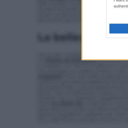
dietro questo smartphone: «Dotare di inte
authenti
rendere accessibili le nostre eccellenti
ampio. Le alte performance e il design a
generazioni giovani, particolarmente atte
La bellezza è pr
Già, lo stile. Il telefono punta a farsi app
un
display da 6,26 pollici
, praticamente
è integrato nel vetro (e si sblocca in u
che si ritaglia uno spazio minimo in alto 
megapixel
. Tanti, per selfie di grande q
narcisi di ogni fascia anagrafica). Per pe
del proprio stile, si può scegliere fra tre 
Esotici nomi di battesimo a parte, è chia
porpora. Con un elemento supplementare:
occhi
un effetto 3D
, rendendo le nuan
siano bidimensionali, ma saltino fuori
figurine olografiche, sebbene per molti n
di un riferimento culturale che sono in g