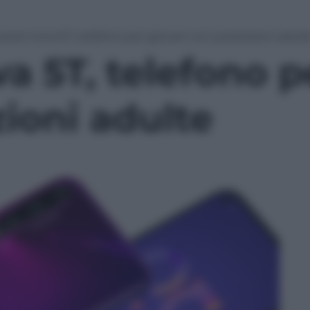
awei nova 5T, telefono per giovani con prestazioni adult
 5T, telefono p
ioni adulte