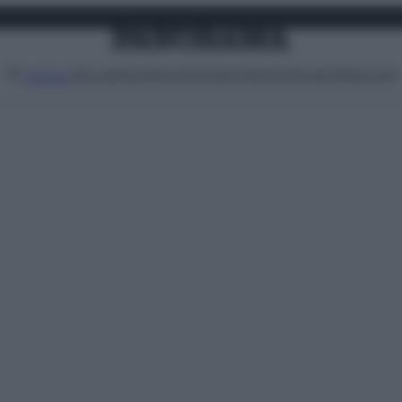
Attualità
Lifestyle
Moda
Video
Podcast
Abbonati
MENU