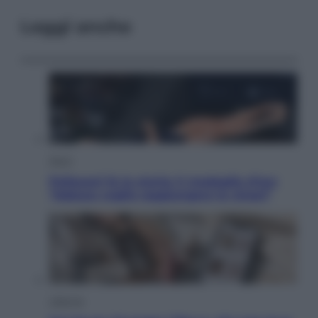
Leggi anche
Sport
Pellacani fa la storia: 5 medaglie d’oro
“Adesso voglio raggiungere le cinesi”
Lifestyle