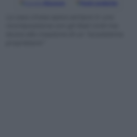
Google
Discover
Fonti preferite
La casa cinese spera sempre in una
ricomposizione con gli Stati Uniti ma
lavora alla creazione di un “ecosistema
proprietario”