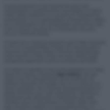
La seconda però, e tecnicamente ancor più
interessante, è prettamente tecnologica. Si tratta
infatti della creazione di una sorta di “ecosistema
proprietario” su cui girerebbero smartphone, tablet,
pc e smartwatch che renderebbe autonoma e del
tutto al riparo da attacchi e limitazioni attuali e
future, l’azienda stessa.
Si tratta di un sistema operativo già in fase avanzata
e che in Cina potrebbe entrare sul mercato già in
autunno (cioè poco dopo il termine della deroga
Usa) mentre in Italia come nel resto dell’Europa
bisognerà aspettare il primo trimestre del 2020.
Un sistema operativo che potrà dialogare con l’App
Store di Huawei, chiamata
App Gallery
, che già
esiste ma che attualmente viene sostituito di
default da quello di Google. Ma non si tratta di un
lavoro semplice. Da una parte bisognerà essere in
grado di fornire una “user experience” identica a
quella attuale; altrettanto importante poi sarà
rendere sicuro il download e l’utilizzo delle varie
app nel pieno rispetto e tutela della privacy. In