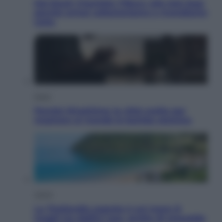
Dal blush Charlotte Tilbury alle tote bag:
perché ormai collezioniamo e rivendiamo
tutto
Esteri
Perché Hiroshima: la città scelta per
mostrare al mondo la bomba atomica
Viaggi
La Thailandia segreta è sul mare: 8
luoghi tra delfini rosa, grotte di smeraldo