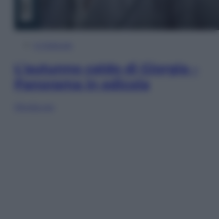
In Edicola
L’autunno caldo di Giorgia –
Panorama in edicola
Sfoglia ora