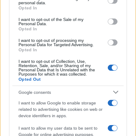
disclose it to other third parties.
personal data.
Opted In
Please note that this website/app uses one or more Google
services and may gather and store information including but
I want to opt-out of the Sale of my
Personal Data.
not limited to your visit or usage behaviour. You may click to
Opted In
grant or deny consent to Google and its third-party tags to
use your data for below specified purposes in below Google
I want to opt-out of processing my
consent section.
Personal Data for Targeted Advertising.
Opted In
I want to opt-out of Collection, Use,
Retention, Sale, and/or Sharing of my
Personal Data that Is Unrelated with the
Purposes for which it was collected.
Opted Out
Google consents
I want to allow Google to enable storage
related to advertising like cookies on web or
device identifiers in apps.
I want to allow my user data to be sent to
Google for online advertising purposes.