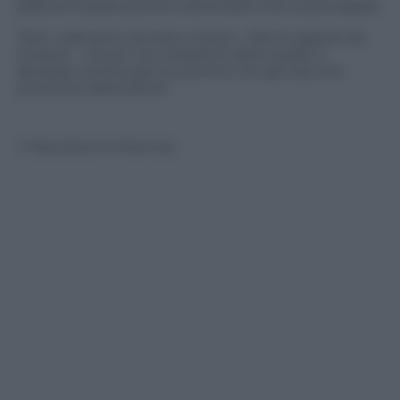
pratica Huawei punta a diventare una nuova Apple.
“Non volevamo arrivare a tanto – fanno sapere da
Huawei – ma se non avessimo altre scelte e
dovesse continuare lo scontro con gli Usa non
avremmo alternative”
© Riproduzione Riservata