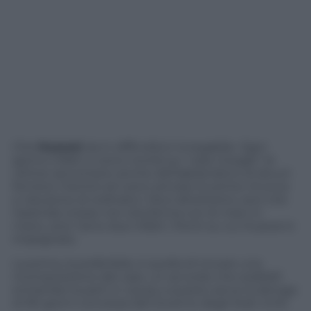
Che
Huawei
sia in difficoltà è innegabile. Ogni
giorno infatti ci sono novità sul
“caso Google”
, le
ultime raccontano anche dell’abbandono di alcuni
fornitori mentre ieri sono arrivate le prime rinunce
e riduzione di ordinativi. Ma è altrettanto vero che
l’azienda cinese non stia ferma con le mani in
mano, anzi. Sono due infatti i fronti su cui Huawei è
impegnata.
La prima, la preferibile, è quella di trovare una
ricomposizione del caso, un accordo che soddisfi
entrambe la parti in causa; a questo serve la deroga
di 90 giorni concessa dal Governo degli Stati Uniti.