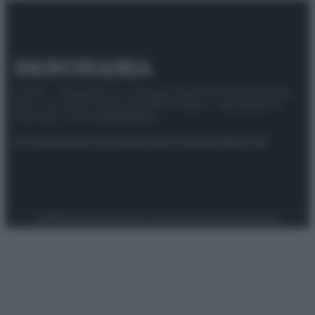
© 2025 – Panorama s.r.l. (Gruppo Società Editrice Italiana
spa) – Via Vittor Pisani 28, 20124 Milano – riproduzione
riservata – P.IVA 10518230965
Attualità
Lifestyle
Moda
Video
Podcast
Abbonati
Preferenze Privacy
Privacy Policy
Cookie Policy
Note legali